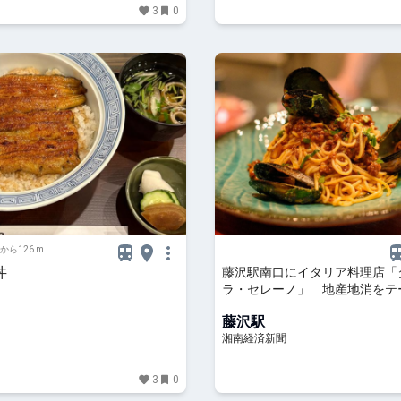
3
0
から126 m
丼
藤沢駅南口にイタリア料理店「
ラ・セレーノ」 地産地消をテ
藤沢駅
湘南経済新聞
3
0