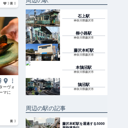
周辺の駅
3
0
石上
駅
神奈川県藤沢市
柳小路
駅
神奈川県藤沢市
藤沢本町
駅
神奈川県藤沢市
本鵠沼
駅
神奈川県藤沢市
鵠沼
駅
ターヴォ
神奈川県藤沢市
ーマに
周辺の駅の記事
3
藤沢本町駅を通過する5000
形快速急行