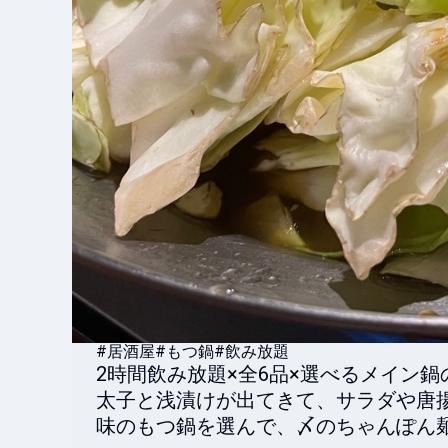
#居酒屋
#もつ鍋
#飲み放題
2時間飲み放題×全6品×選べるメイン鍋
太子と浅漬けが出てきて、サラダや唐
味のもつ鍋を選んで、〆のちゃんぽん麺