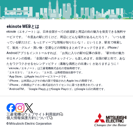
ekinote WEBとは
ekinote（エキノート）は、日本全国すべての鉄道駅と周辺の街の魅力を発見できる無料サ
ービスです。「今度あの駅に行くけど、周辺にどんな場所があるんだろう？」「いつも使
っている駅だけど、もっとディープな情報が知りたいな！」というとき、駅名で検索し
て、観光・グルメ・買い物・交通などの情報をまとめてチェックできます。iPhone /
Androidアプリをインストールすれば、「お気に入りの駅や記事の保存」「駅や街の魅力
やエキメシの投稿」「全国の駅へのチェックイン」も楽しめます。全国の駅と街で、あな
たをワクワクさせるセレンディピティ（素敵な偶然との出逢い）がありますように！
「ekinote／エキノート」は三菱電機株式会社の登録商標です。
「エキガタリ」「エキメシ」「エキ活」は商標登録出願中です。
「App Store」はApple Inc.のサービスマークです。
「iPhone」は米国およびその他の国で登録されたApple Inc.の商標です。
「iPhone」の商標はアイホン株式会社のライセンスに基づき使用されています。
「Android
TM
」「Google PlayおよびGoogle Playロゴ」はGoogle LLCの商標です。
三菱電機
ウェブサイト利用規約
個人情報保護方針について
© Mitsubishi Electric Corporation