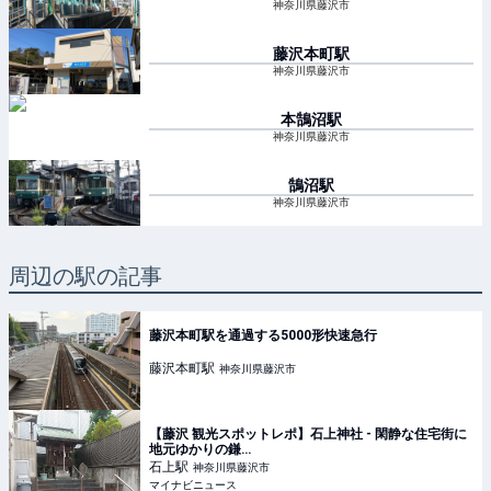
神奈川県藤沢市
藤沢本町
駅
神奈川県藤沢市
本鵠沼
駅
神奈川県藤沢市
鵠沼
駅
神奈川県藤沢市
周辺の駅の記事
藤沢本町駅を通過する5000形快速急行
藤沢本町
駅
神奈川県藤沢市
【藤沢 観光スポットレポ】石上神社 - 閑静な住宅街に
地元ゆかりの鎌…
石上
駅
神奈川県藤沢市
マイナビニュース