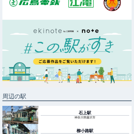
周辺の駅
石上
駅
神奈川県藤沢市
柳小路
駅