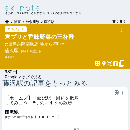
はじめて行く駅のことがわかる 行ってみたい街が見つかる
5
0
関東
神奈川県
藤沢駅
エキメシ！
寒ブリと香味野菜の三杯酢
元祖串兵衛 藤沢店
駅から
200 m
藤沢
駅
神奈川県藤沢市
自宅
980円
Googleマップで見る
藤沢
駅の記事をもっとみる
【ホームズ】「藤沢駅」周辺を散歩
してみよう！8つのおすすめ散歩・
ウォーキングスポットを紹介 | 住ま
藤沢駅
いのお役立ち情報
住まいのお役立ち情報【LIFULL HOME'S】
3