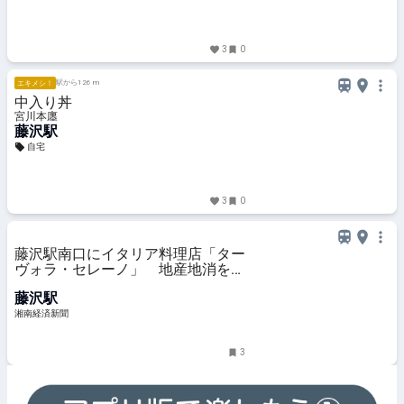
3
0
駅から126 m
エキメシ！
中入り丼
宮川本廛
藤沢駅
自宅
3
0
藤沢駅南口にイタリア料理店「ター
ヴォラ・セレーノ」 地産地消をテ
ーマに
藤沢駅
湘南経済新聞
3