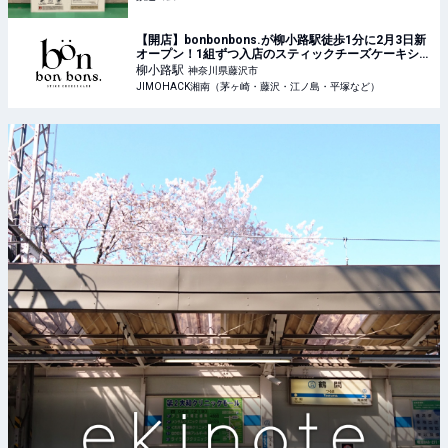
【開店】bonbonbons.が柳小路駅徒歩1分に2月3日新
オープン！1組ずつ入店のスティックチーズケーキショ
ップ | JIMOHACK湘南（茅ヶ崎・藤沢・江ノ島・平塚
柳小路
駅
神奈川県藤沢市
など）
JIMOHACK湘南（茅ヶ崎・藤沢・江ノ島・平塚など）