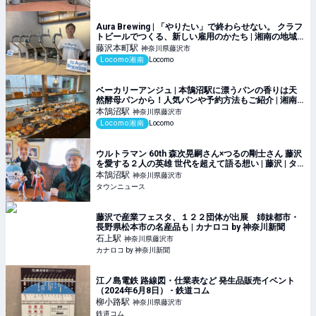
Aura Brewing | 「やりたい」で終わらせない。 クラフ
トビールでつくる、新しい雇用のかたち | 湘南の地域
メディア Locomo
藤沢本町
駅
神奈川県藤沢市
Locomo湘南
Locomo
ベーカリーアンジュ | 本鵠沼駅に漂うパンの香りは天
然酵母パンから！人気パンや予約方法もご紹介 | 湘南
の地域メディア Locomo
本鵠沼
駅
神奈川県藤沢市
Locomo湘南
Locomo
ウルトラマン 60th 森次晃嗣さん×つるの剛士さん 藤沢
を愛する２人の英雄 世代を超えて語る想い | 藤沢 | タ
ウンニュース
本鵠沼
駅
神奈川県藤沢市
タウンニュース
藤沢で産業フェスタ、１２２団体が出展 姉妹都市・
長野県松本市の名産品も | カナロコ by 神奈川新聞
石上
駅
神奈川県藤沢市
カナロコ by 神奈川新聞
江ノ島電鉄 路線図・仕業表など 発生品販売イベント
（2024年6月8日） - 鉄道コム
柳小路
駅
神奈川県藤沢市
鉄道コム