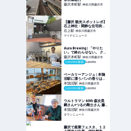
藤沢本町
駅
神奈川県藤沢市
【藤沢 観光スポットレポ】
石上神社 - 閑静な住宅街に
地元ゆかりの鎌…
石上
駅
神奈川県藤沢市
マイナビニュース
Aura Brewing | 「やりた
い」で終わらせない。 クラ
フトビールでつくる、新し
藤沢本町
駅
神奈川県藤沢市
い雇用のかたち | 湘南の地
Locomo湘南
Locomo
域メディア Locomo
ベーカリーアンジュ | 本鵠
沼駅に漂うパンの香りは天
然酵母パンから！人気パン
本鵠沼
駅
神奈川県藤沢市
や予約方法もご紹介 | 湘南
Locomo湘南
Locomo
の地域メディア Locomo
ウルトラマン 60th 森次晃
嗣さん×つるの剛士さん 藤
沢を愛する２人の英雄 世代
本鵠沼
駅
神奈川県藤沢市
を超えて語る想い | 藤沢 | タ
タウンニュース
ウンニュース
藤沢で産業フェスタ、１２