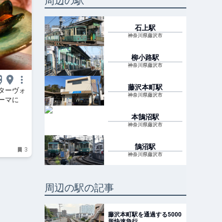
周辺の駅
石上
駅
神奈川県藤沢市
柳小路
駅
神奈川県藤沢市
藤沢本町
駅
ターヴォ
神奈川県藤沢市
ーマに
本鵠沼
駅
神奈川県藤沢市
鵠沼
駅
3
神奈川県藤沢市
周辺の駅の記事
藤沢本町駅を通過する5000
形快速急行