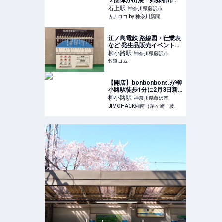
２団体が出展 姉妹都市・
長野県松本市の名産品も |
石上
駅
神奈川県藤沢市
カナロコ by 神奈川新聞
カナロコ by 神奈川新聞
江ノ島電鉄 路線図・仕業表
など 発生品販売イベント
（2024年6月8日） - 鉄道コ
柳小路
駅
神奈川県藤沢市
ム
鉄道コム
【開店】bonbonbons.が柳
小路駅徒歩1分に2月3日新
オープン！1組ずつ入店の
柳小路
駅
神奈川県藤沢市
スティックチーズケーキシ
JIMOHACK湘南（茅ヶ崎・藤沢・江ノ島・平塚など）
ョップ | JIMOHACK湘南
（茅ヶ崎・藤沢・江ノ島・
平塚など）