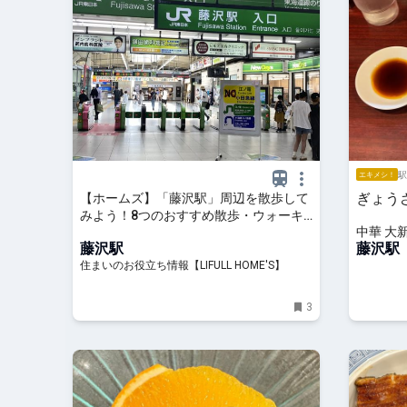
駅
エキメシ！
ぎょう
【ホームズ】「藤沢駅」周辺を散歩して
みよう！8つのおすすめ散歩・ウォーキ
中華 大
ングスポットを紹介 | 住まいのお役立ち
藤沢駅
藤沢駅
情報
住まいのお役立ち情報【LIFULL HOME'S】
3