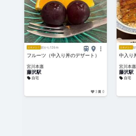
駅から126 m
駅
エキメシ！
エキメシ！
フルーツ（中入り丼のデザート）
中入り
宮川本廛
宮川本廛
藤沢駅
藤沢駅
自宅
自宅
3
0