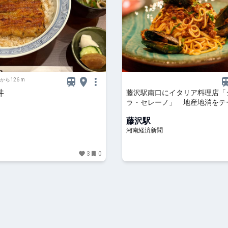
から126 m
丼
藤沢駅南口にイタリア料理店「
ラ・セレーノ」 地産地消をテ
藤沢駅
湘南経済新聞
3
0