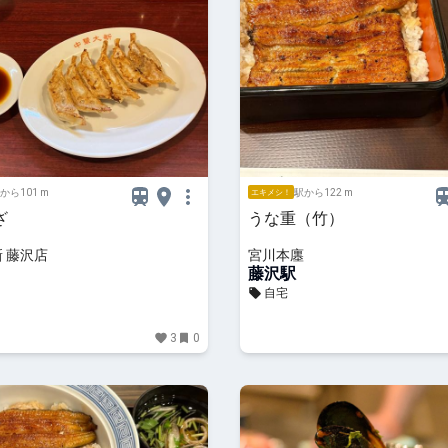
から101 m
駅から122 m
エキメシ！
ざ
うな重（竹）
新 藤沢店
宮川本廛
藤沢駅
自宅
3
0