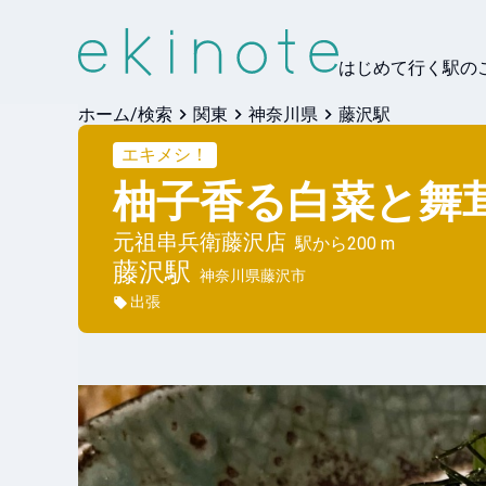
はじめて行く駅の
ホーム/検索
関東
神奈川県
藤沢駅
エキメシ！
柚子香る白菜と舞
元祖串兵衛藤沢店
駅から
200 m
藤沢
駅
神奈川県藤沢市
出張