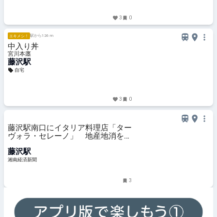
3
0
駅から126 m
エキメシ！
中入り丼
宮川本廛
藤沢駅
自宅
3
0
藤沢駅南口にイタリア料理店「ター
ヴォラ・セレーノ」 地産地消をテ
ーマに
藤沢駅
湘南経済新聞
3