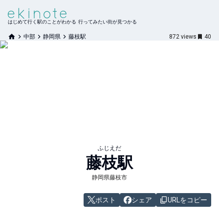
はじめて行く駅のことがわかる 行ってみたい街が見つかる
中部
静岡県
藤枝駅
872
views
40
ふじえだ
藤枝
駅
静岡県藤枝市
ポスト
シェア
URLをコピー