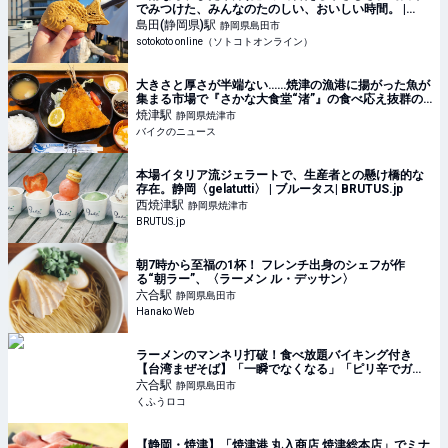
でみつけた、みんなのたのしい、おいしい時間。 |
sotokoto online（ソトコトオンライン）
島田(静岡県)
駅
静岡県島田市
sotokoto online（ソトコトオンライン）
大きさと厚さが半端ない……焼津の漁港に揚がった魚が
集まる市場で『さかな大食堂“渚”』の食べ応え抜群の
定食に挑戦!! 美味しいアジフライを求めて走る旅
焼津
駅
静岡県焼津市
バイクのニュース
本場イタリア流ジェラートで、生産者との懸け橋的な
存在。静岡〈gelatutti〉 | ブルータス| BRUTUS.jp
西焼津
駅
静岡県焼津市
BRUTUS.jp
朝7時から至福の1杯！ フレンチ出身のシェフが作
る“朝ラー”、〈ラーメン ル・デッサン〉
六合
駅
静岡県島田市
Hanako Web
ラーメンのマンネリ打破！食べ放題バイキング付き
【台湾まぜそば】「一瞬でなくなる」「ピリ辛でガッ
ツリ」夏のスタミナ飯 | 『くふうロコしずおか』静岡
六合
駅
静岡県島田市
の暮らしを便利に・楽しく
くふうロコ
【静岡・焼津】「焼津港 丸入商店 焼津総本店」でミナ