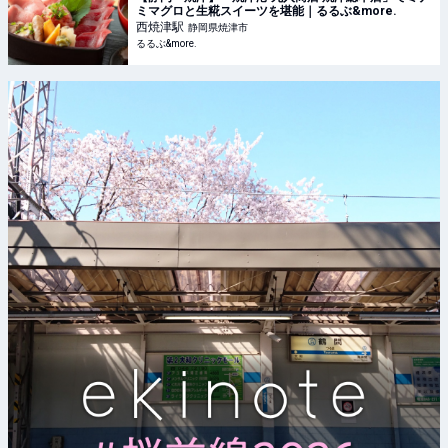
ミマグロと生糀スイーツを堪能｜るるぶ&more.
西焼津
駅
静岡県焼津市
るるぶ&more.