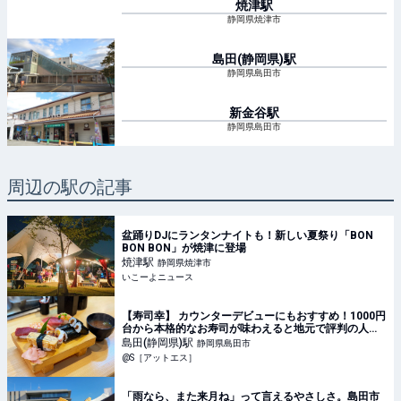
焼津
駅
静岡県焼津市
島田(静岡県)
駅
静岡県島田市
新金谷
駅
静岡県島田市
周辺の駅の記事
盆踊りDJにランタンナイトも！新しい夏祭り「BON
BON BON」が焼津に登場
焼津
駅
静岡県焼津市
いこーよニュース
【寿司幸】 カウンターデビューにもおすすめ！1000円
台から本格的なお寿司が味わえると地元で評判の人気
店／島田市｜静岡新聞アットエス
島田(静岡県)
駅
静岡県島田市
@S［アットエス］
「雨なら、また来月ね」って言えるやさしさ。島田市