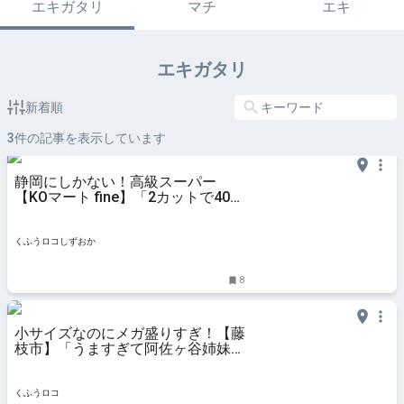
エキガタリ
マチ
エキ
エキガタリ
新着順
3
件の記事を表示しています
静岡にしかない！高級スーパー
【KOマート fine】「2カットで400
円台」「え、本場ニューヨークの味
がスーパーで買える！？」高級ケー
キ2選 | くふうロコしずおか
くふうロコしずおか
8
小サイズなのにメガ盛りすぎ！【藤
枝市】「うますぎて阿佐ヶ谷姉妹も
テレビで絶叫！」ソウルホランイの
韓国式中華 | 『くふうロコしずお
か』静岡の暮らしを便利に・楽しく
くふうロコ