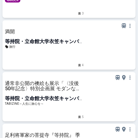
前駅
RANDEN
3
満開
等持院・立命館大学衣笠キャンパス
前駅
旅行
4
通常非公開の襖絵も展示「〈没後
50年記念〉特別企画展 モダンなと
きめき―智積院襖絵の魅力―」開催
等持院・立命館大学衣笠キャンパス
｜京都府立堂本印象美術館 |
TABIZINE～人生に旅心を～
前駅
TABIZINE～人生に旅心を～
5
足利将軍家の菩提寺『等持院』 季