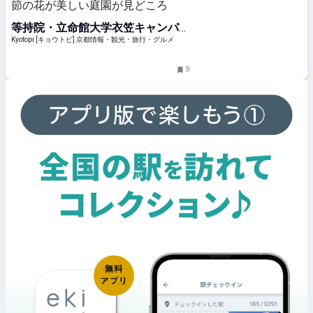
節の花が美しい庭園が見どころ
等持院・立命館大学衣笠キャンパス
前駅
Kyotopi [キョウトピ] 京都情報・観光・旅行・グルメ
9