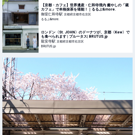
【京都・カフェ】世界遺産・仁和寺境内 癒やしの「蔵
カフェ」で本格抹茶を堪能！｜るるぶ&more.
御室仁和寺
駅
京都府京都市右京区
るるぶ&more.
ロンドン〈St. JOHN〉のドーナツが、京都〈Kew〉で
も食べられます | ブルータス| BRUTUS.jp
龍安寺
駅
京都府京都市右京区
BRUTUS.jp