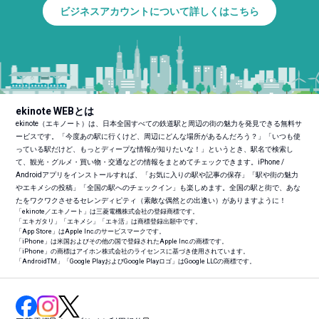
ビジネスアカウントについて詳しくはこちら
ekinote WEBとは
ekinote（エキノート）は、日本全国すべての鉄道駅と周辺の街の魅力を発見できる無料サ
ービスです。「今度あの駅に行くけど、周辺にどんな場所があるんだろう？」「いつも使
っている駅だけど、もっとディープな情報が知りたいな！」というとき、駅名で検索し
て、観光・グルメ・買い物・交通などの情報をまとめてチェックできます。iPhone /
Androidアプリをインストールすれば、「お気に入りの駅や記事の保存」「駅や街の魅力
やエキメシの投稿」「全国の駅へのチェックイン」も楽しめます。全国の駅と街で、あな
たをワクワクさせるセレンディピティ（素敵な偶然との出逢い）がありますように！
「ekinote／エキノート」は三菱電機株式会社の登録商標です。
「エキガタリ」「エキメシ」「エキ活」は商標登録出願中です。
「App Store」はApple Inc.のサービスマークです。
「iPhone」は米国およびその他の国で登録されたApple Inc.の商標です。
「iPhone」の商標はアイホン株式会社のライセンスに基づき使用されています。
「Android
TM
」「Google PlayおよびGoogle Playロゴ」はGoogle LLCの商標です。