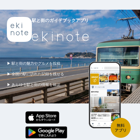
駅と街のガイドブックアプリ
▶ 駅と街の魅力やグルメを投稿
▶ 全国の駅に訪れた記録を残せる
▶ あらゆる駅と街の情報を確認