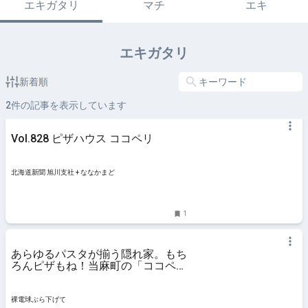
エキガタリ
マチ
エキ
エキガタリ
新着順
2
件の記事を表示しています
Vol.828 ピザハウス ココペリ
北海道新聞 旭川支社 + ななかまど
1
あらゆるパスタが揃う隠れ家。もち
ろんピザもね！当麻町の「ココペ
リ」で優雅なランチはいかが？ | 裸
電
裸電球ぶら下げて