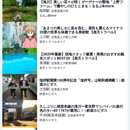
【旭川】美しい花々が咲くガーデナーの聖地「上野フ
ァーム」で癒やしのひとときを｜るるぶ&more.
桜岡
駅
北海道旭川市
るるぶ&more.
「あまりの美しさに息を呑む」道民も震えるマイナス
20度の世界を体感できる美術館 【楽天トラベル】
上川
駅
北海道上川郡上川町
楽天トラベルガイド
【2025年最新】現地スタッフ厳選！美瑛のおすすめ観
光スポットBEST20 【楽天トラベル】
美瑛
駅
北海道上川郡美瑛町
楽天トラベルガイド
塩狩駅開業100周年記念「塩狩号」は昭和感満載！ | 鉄
道ホビダス
士別
駅
北海道士別市
鉄道ホビダス
久しぶりに根室本線の滝川〜富良野でリバイバル急行
色のキハ40 1747が運用に！ | 鉄道ホビダス
平岸(根室本線)
駅
北海道赤平市
鉄道ホビダス