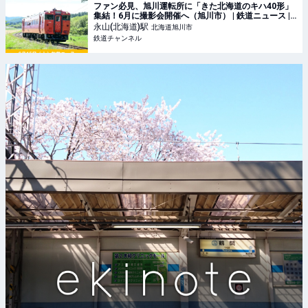
ファン必見、旭川運転所に「きた北海道のキハ40形」
集結！6月に撮影会開催へ（旭川市） | 鉄道ニュース |
鉄道チャンネル
永山(北海道)
駅
北海道旭川市
鉄道チャンネル