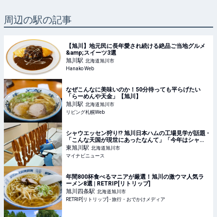
周辺の駅の記事
【旭川】地元民に長年愛され続ける絶品ご当地グルメ
&amp;スイーツ3選
旭川
駅
北海道旭川市
Hanako Web
なぜこんなに美味いのか！50分待っても平らげたい
「らーめんや天金」【旭川】
旭川
駅
北海道旭川市
リビング札幌Web
シャウエッセン狩り!? 旭川日本ハムの工場見学が話題 -
「こんな天国が現世にあったなんて」「今年はシャウ
狩りにするかー!!!」と1.9万いいね集まる
東旭川
駅
北海道旭川市
マイナビニュース
年間800杯食べるマニアが厳選！旭川の激ウマ人気ラ
ーメン8選 | RETRIP[リトリップ]
旭川四条
駅
北海道旭川市
RETRIP[リトリップ] - 旅行・おでかけメディア