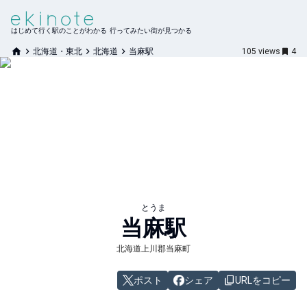
はじめて行く駅のことがわかる 行ってみたい街が見つかる
北海道・東北
北海道
当麻駅
105
views
4
とうま
当麻
駅
北海道上川郡当麻町
ポスト
シェア
URLをコピー