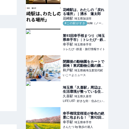
ン！ 夜の動物園などを巡れ
る多彩なコンテンツも用意 |
VAGUE(ヴァーグ)
花崎駅は、わたしの「戻れ
る場所」｜湧水 蓮太郎
花崎
駅
埼玉県加須市
#この駅がすき
note（ノート）
第93回幸手桜まつり（埼玉
県幸手市） | トレたび - 鉄
道・旅行情報サイト
幸手
駅
埼玉県幸手市
トレたび - 鉄道・旅行情報サイト
閉園後の動物園をカートで
探検！東武動物公園の隣に
埼玉県最大級のグランピン
和戸
駅
埼玉県南埼玉郡宮代町
グOPEN
いこーよニュース
埼玉県「久喜駅」周辺は、
生活環境が整っている住み
やすい街！住民が魅力を紹
久喜
駅
埼玉県久喜市
介 - LIFE LIST - 好きな街・
LIFE LIST - 好きな街・住みたい街・私の街
住みたい街・私の街
幸手権現堂桜堤が春色の絶
景に包まれる！「第92回幸
手桜まつり」が3月26日～4
幸手
駅
埼玉県幸手市
月9日に開催｜さんたつ by
さんたつ by 散歩の達人