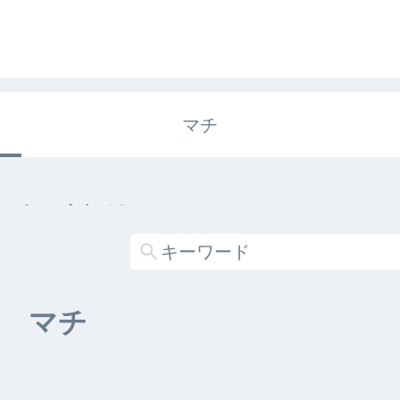
マチ
エキガタリ
する記事がありません
マチ