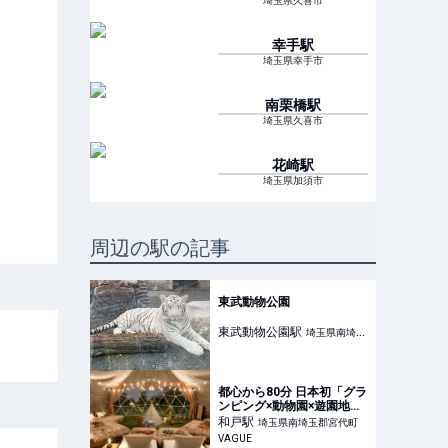
埼玉県久喜市
幸手
駅
埼玉県幸手市
南栗橋
駅
埼玉県久喜市
花崎
駅
埼玉県加須市
周辺の駅の記事
東武動物公園
東武動物公園
駅
埼玉県南埼玉
郡宮代町
都心から80分 日本初「グラ
ンピング×動物園×遊園地」
が融合した埼玉県最大級の
和戸
駅
埼玉県南埼玉郡宮代町
新リゾートがついにオープ
VAGUE