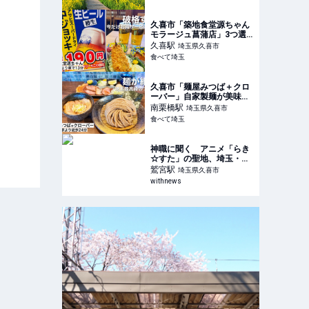
散歩の達人
久喜市「築地食堂源ちゃん
モラージュ菖蒲店」3つ選
べる海鮮丼に大人のドリン
久喜
駅
埼玉県久喜市
ク190円の店
食べて埼玉
久喜市「麺屋みつば＋クロ
ーバー」自家製麺が美味す
ぎるチャーシューも絶品の
南栗橋
駅
埼玉県久喜市
つけ麺
食べて埼玉
神職に聞く アニメ「らき
☆すた」の聖地、埼玉・鷲
宮神社の年末年始
鷲宮
駅
埼玉県久喜市
withnews