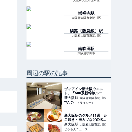
大阪府大阪市淀川区
崇禅寺
駅
大阪府大阪市東淀川区
淡路〔阪急線〕
駅
大阪府大阪市東淀川区
南吹田
駅
大阪府吹田市
周辺の駅の記事
ヴィアイン新大阪ウエス
ト、「500系新幹線ルー
ム」を販売 実車部品を配
新大阪
駅
大阪府大阪市淀川区
置したコンセプト客室 -
TRAICY（トライシー）
TRAICY（トライシー）
新大阪駅のグルメ11選！た
こ焼き・串カツなどの名
物、老舗の洋食、カフェラ
新大阪
駅
大阪府大阪市淀川区
ンチも＜2026＞ ｜じゃら
じゃらんニュース