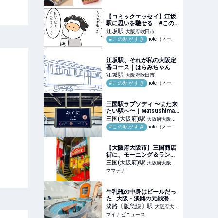
んニュース
【コミックエッセイ】江坂
駅に思いを馳せる #この
駅がすき｜みやざわ 太郎
江坂
駅
大阪府吹田市
【コミックエッセイ 】日
#この駅がすき
note（ノート）
常/育児
江坂駅、それが私の大阪定
番コース｜はらみちゃん
江坂
駅
大阪府吹田市
#この駅がすき
note（ノート）
三国駅ラプソディ 〜また来
たい駅へ〜｜Matsushima
Naoya
三国(大阪府)
駅
大阪府大阪市
#この駅がすき
note（ノート）
淀川区
【大阪府大阪市】三国商店
街に、モーニング＆ランチ
メニューが充実したレトロ
三国(大阪府)
駅
大阪府大阪市
喫茶「ドリカ珈琲」
ママテナ
淀川区
OPEN！ | ママテナ
牛乳瓶の中身はビールだっ
た─大阪・淡路の元銭湯
「上方ビール」で味わうグ
淡路〔阪急線〕
駅
大阪府大阪
イ飲み体験
マイナビニュース
市東淀川区