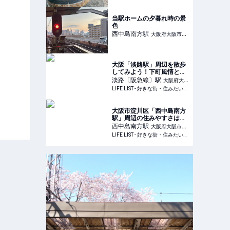
当駅ホームの夕暮れ時の景
色
西中島南方
駅
大阪府大阪市淀
川区
大阪「淡路駅」周辺を散歩
してみよう！下町風情と街
の歴史を感じられるおすす
淡路〔阪急線〕
駅
大阪府大阪
め散歩スポット“6選” - LIFE
LIFE LIST - 好きな街・住みたい街・私の街
市東淀川区
LIST - 好きな街・住みたい
街・私の街
大阪市淀川区「西中島南方
駅」周辺の住みやすさは？
にぎやかさと穏やかさの二
西中島南方
駅
大阪府大阪市淀
面性を持つ町の魅力を紹介
LIFE LIST - 好きな街・住みたい街・私の街
川区
- LIFE LIST - 好きな街・住
みたい街・私の街