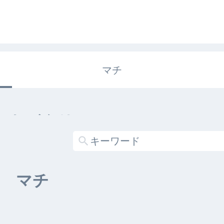
マチ
エキガタリ
する記事がありません
マチ