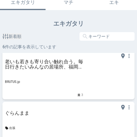
エキガタリ
マチ
エキ
エキガタリ
新着順
6
件の記事を表示しています
老いも若きも寄り合い触れ合う。毎
日行きたいみんなの居場所、福岡
〈占部商店〉 | ブルータス|
BRUTUS.jp
BRUTUS.jp
3
ぐらんまま
出張