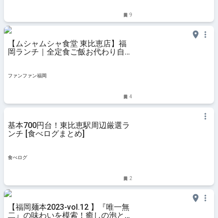
9
【ムシャムシャ食堂 東比恵店】福
岡ランチ｜全定食ご飯お代わり自由
| ファンファン福岡
ファンファン福岡
4
基本700円台！東比恵駅周辺厳選ラ
ンチ [食べログまとめ]
食べログ
2
【福岡麺本2023-vol.12 】『唯一無
二』の味わいを模索！癒しの泡と力