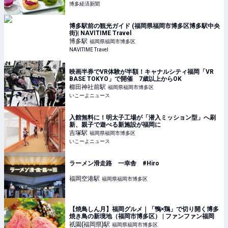
博多経済新聞
博多駅前の観光ガイド (福岡県福岡市博多区博多駅中央
街)| NAVITIME Travel
博多
駅
福岡県福岡市博多区
NAVITIME Travel
映画半券でVR体験が半額！キャナルシティ福岡「VR
BASE TOKYO」で開催 7歳以上からOK
櫛田神社前
駅
福岡県福岡市博多区
いこーよニュース
入館無料に！明太子工場が「潜入ミッション型」へ刷
新、親子で遊べる新施設が福岡に
吉塚
駅
福岡県福岡市博多区
いこーよニュース
ラーメン滑走路 一幸舎 #Hiro
福岡空港
駅
福岡県福岡市博多区
【焼鳥しん月】福岡グルメ｜「鴨×鶏」で切り開く博多
焼き鳥の新境地（福岡市博多区） | ファンファン福岡
祇園(福岡県)
駅
福岡県福岡市博多区