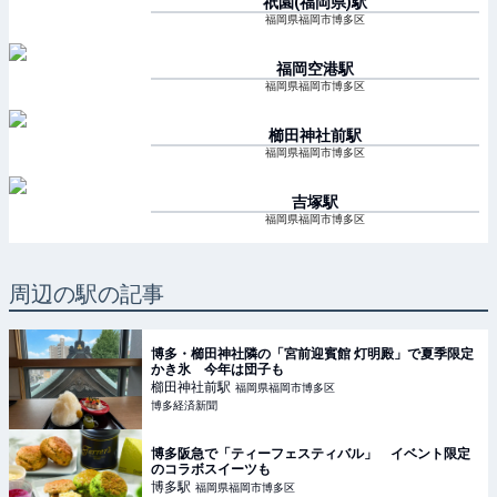
祇園(福岡県)
駅
福岡県福岡市博多区
福岡空港
駅
福岡県福岡市博多区
櫛田神社前
駅
福岡県福岡市博多区
吉塚
駅
福岡県福岡市博多区
周辺の駅の記事
博多・櫛田神社隣の「宮前迎賓館 灯明殿」で夏季限定
かき氷 今年は団子も
櫛田神社前
駅
福岡県福岡市博多区
博多経済新聞
博多阪急で「ティーフェスティバル」 イベント限定
のコラボスイーツも
博多
駅
福岡県福岡市博多区