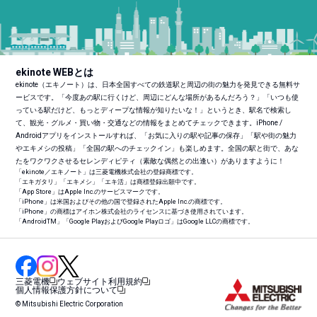
ekinote WEBとは
ekinote（エキノート）は、日本全国すべての鉄道駅と周辺の街の魅力を発見できる無料サ
ービスです。「今度あの駅に行くけど、周辺にどんな場所があるんだろう？」「いつも使
っている駅だけど、もっとディープな情報が知りたいな！」というとき、駅名で検索し
て、観光・グルメ・買い物・交通などの情報をまとめてチェックできます。iPhone /
Androidアプリをインストールすれば、「お気に入りの駅や記事の保存」「駅や街の魅力
やエキメシの投稿」「全国の駅へのチェックイン」も楽しめます。全国の駅と街で、あな
たをワクワクさせるセレンディピティ（素敵な偶然との出逢い）がありますように！
「ekinote／エキノート」は三菱電機株式会社の登録商標です。
「エキガタリ」「エキメシ」「エキ活」は商標登録出願中です。
「App Store」はApple Inc.のサービスマークです。
「iPhone」は米国およびその他の国で登録されたApple Inc.の商標です。
「iPhone」の商標はアイホン株式会社のライセンスに基づき使用されています。
「Android
TM
」「Google PlayおよびGoogle Playロゴ」はGoogle LLCの商標です。
三菱電機
ウェブサイト利用規約
個人情報保護方針について
© Mitsubishi Electric Corporation