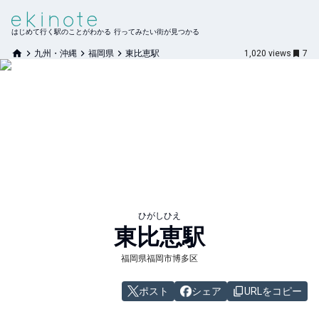
はじめて行く駅のことがわかる 行ってみたい街が見つかる
九州・沖縄
福岡県
東比恵駅
1,020
views
7
ひがしひえ
東比恵
駅
福岡県福岡市博多区
ポスト
シェア
URLをコピー