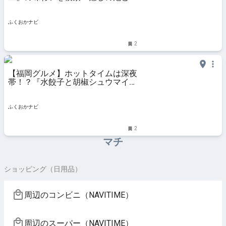
強さの共存 濃厚豚骨！『博多 一成
一代』 | ふくおかナビ
ふくおかナビ
2
【福岡グルメ】ホットタイムは深夜
帯！？『水餃子と胡椒シュウマイの
二兎』 | ふくおかナビ
ふくおかナビ
2
マチ
ショッピング（日用品）
周辺のコンビニ（NAVITIME）
周辺のスーパー（NAVITIME）