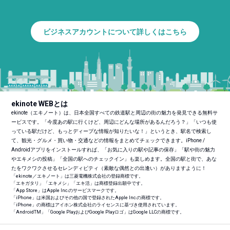
ビジネスアカウントについて詳しくはこちら
ekinote WEBとは
ekinote（エキノート）は、日本全国すべての鉄道駅と周辺の街の魅力を発見できる無料サ
ービスです。「今度あの駅に行くけど、周辺にどんな場所があるんだろう？」「いつも使
っている駅だけど、もっとディープな情報が知りたいな！」というとき、駅名で検索し
て、観光・グルメ・買い物・交通などの情報をまとめてチェックできます。iPhone /
Androidアプリをインストールすれば、「お気に入りの駅や記事の保存」「駅や街の魅力
やエキメシの投稿」「全国の駅へのチェックイン」も楽しめます。全国の駅と街で、あな
たをワクワクさせるセレンディピティ（素敵な偶然との出逢い）がありますように！
「ekinote／エキノート」は三菱電機株式会社の登録商標です。
「エキガタリ」「エキメシ」「エキ活」は商標登録出願中です。
「App Store」はApple Inc.のサービスマークです。
「iPhone」は米国およびその他の国で登録されたApple Inc.の商標です。
「iPhone」の商標はアイホン株式会社のライセンスに基づき使用されています。
「Android
TM
」「Google PlayおよびGoogle Playロゴ」はGoogle LLCの商標です。