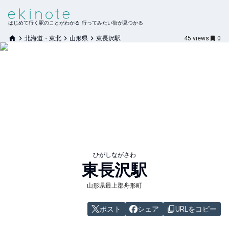
はじめて行く駅のことがわかる 行ってみたい街が見つかる
北海道・東北
山形県
東長沢駅
45
views
0
ひがしながさわ
東長沢
駅
山形県最上郡舟形町
ポスト
シェア
URLをコピー