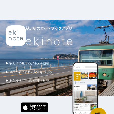
駅と街のガイドブックアプリ
▶ 駅と街の魅力やグルメを投稿
▶ 全国の駅に訪れた記録を残せる
▶ あらゆる駅と街の情報を確認