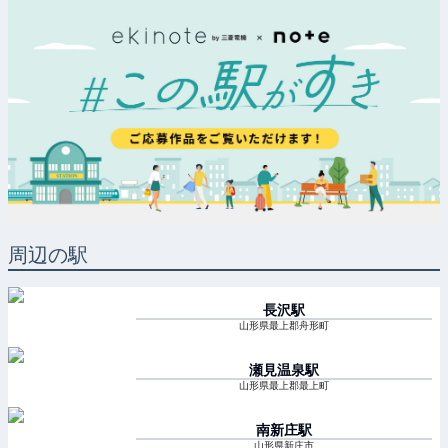
周辺の駅
長沢
駅
山形県最上郡舟形町
瀬見温泉
駅
山形県最上郡最上町
南新庄
駅
山形県新庄市