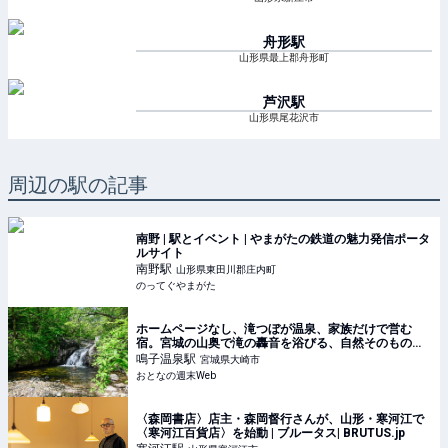
舟形
駅
山形県最上郡舟形町
芦沢
駅
山形県尾花沢市
周辺の駅の記事
南野 | 駅とイベント | やまがたの鉄道の魅力発信ポータ
ルサイト
南野
駅
山形県東田川郡庄内町
のってぐやまがた
ホームページなし、滝つぼが温泉、家族だけで営む
宿。宮城の山奥で滝の轟音を浴びる、自然そのものの
温泉体験
鳴子温泉
駅
宮城県大崎市
おとなの週末Web
〈森岡書店〉店主・森岡督行さんが、山形・寒河江で
〈寒河江百貨店〉を始動 | ブルータス| BRUTUS.jp