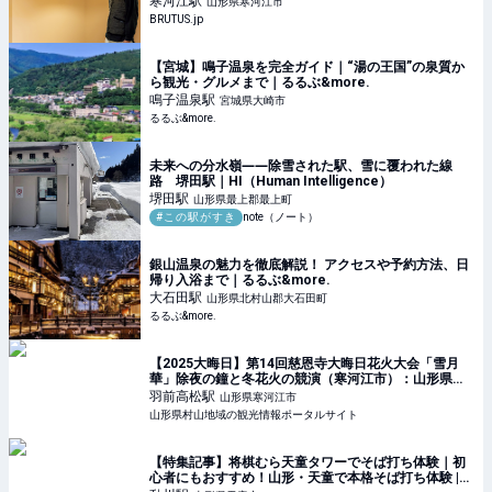
寒河江
駅
山形県寒河江市
BRUTUS.jp
【宮城】鳴子温泉を完全ガイド｜“湯の王国”の泉質か
ら観光・グルメまで｜るるぶ&more.
鳴子温泉
駅
宮城県大崎市
るるぶ&more.
未来への分水嶺――除雪された駅、雪に覆われた線
路 堺田駅｜HI（Human Intelligence）
堺田
駅
山形県最上郡最上町
#この駅がすき
note（ノート）
銀山温泉の魅力を徹底解説！ アクセスや予約方法、日
帰り入浴まで｜るるぶ&more.
大石田
駅
山形県北村山郡大石田町
るるぶ&more.
【2025大晦日】第14回慈恩寺大晦日花火大会「雪月
華」除夜の鐘と冬花火の競演（寒河江市）：山形県の
ほっぺTourism｜山形県村山地域の観光情報ポータル
羽前高松
駅
山形県寒河江市
サイト
山形県村山地域の観光情報ポータルサイト
【特集記事】将棋むら天童タワーでそば打ち体験｜初
心者にもおすすめ！山形・天童で本格そば打ち体験 |