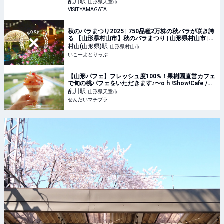
山形 まるごと観光情報サイト「VISIT YAMAGATA」
乱川
駅
山形県天童市
VISIT YAMAGATA
秋のバラまつり2025 | 750品種2万株の秋バラが咲き誇
る 【山形県村山市】秋のバラまつり | 山形県村山市 |
いこーよとりっぷ
村山(山形県)
駅
山形県村山市
いこーよとりっぷ
【山形パフェ】フレッシュ度100%！果樹園直営カフェ
で旬の桃パフェをいただきます♪〜o h !Show!Cafe /山
形県天童市〜 - せんだいマチプラ
乱川
駅
山形県天童市
せんだいマチプラ