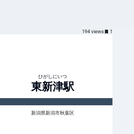
194
views
1
ひがしにいつ
東新津
駅
新潟県新潟市秋葉区