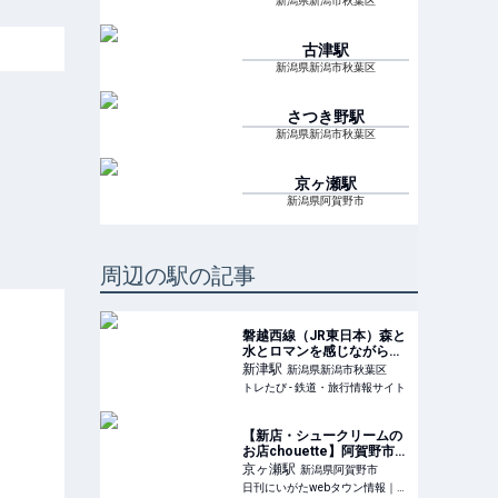
新潟県新潟市秋葉区
古津
駅
新潟県新潟市秋葉区
さつき野
駅
新潟県新潟市秋葉区
京ヶ瀬
駅
新潟県阿賀野市
周辺の駅の記事
磐越西線（JR東日本）森と
水とロマンを感じながら走
るローカル線 | トレたび -
新津
駅
新潟県新潟市秋葉区
鉄道・旅行情報サイト
トレたび - 鉄道・旅行情報サイト
【新店・シュークリームの
お店chouette】阿賀野市産
の食材を絶品シュークリー
京ヶ瀬
駅
新潟県阿賀野市
ムで！｜阿賀野市京ヶ瀬・
日刊にいがたwebタウン情報｜新潟のグルメ・イベント・おでかけ・街ネタを毎日更新