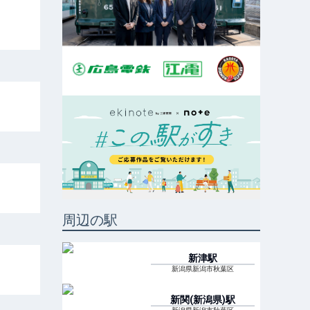
周辺の駅
新津
駅
新潟県新潟市秋葉区
新関(新潟県)
駅