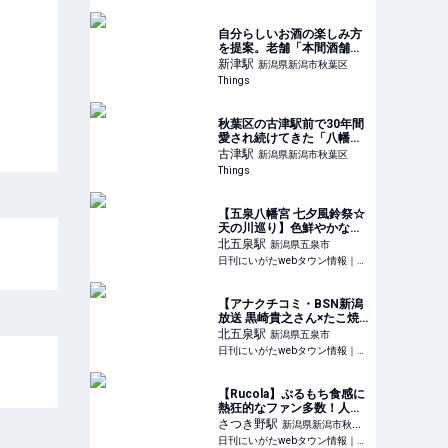
シュークリームのお店シュ
エット
自分らしいお酒の楽しみ方
を提案。老舗「本間酒舗」
5代目の本間さん |
新津
駅
新潟県新潟市秋葉区
Things（シングス）｜新潟
Things
のローカルなWebマガジン
秋葉区の古津駅前で30年間
愛され続けてきた「八幡ラ
ーメン」。 | Things（シン
古津
駅
新潟県新潟市秋葉区
グス）｜新潟のローカルな
Things
Webマガジン
【五泉八幡宮 七夕風鈴祭☆
天の川巡り】色鮮やかな風
鈴の音色に癒やされること
北五泉
駅
新潟県五泉市
間違いなし！｜五泉市
日刊にいがたwebタウン情報｜新潟のグルメ・イベント・おでかけ・街ネタを毎日更新
【アナクチコミ・BSN新潟
放送 黒崎貴之さん×たこ焼
き たこちゃん】ふわふわト
北五泉
駅
新潟県五泉市
ロトロのたこ焼きがうま
日刊にいがたwebタウン情報｜新潟のグルメ・イベント・おでかけ・街ネタを毎日更新
い！｜五泉市
【Rucola】ぷるもち食感に
熱狂的なファン多数！人気
ナンバーワンの自家製ラザ
さつき野
駅
新潟県新潟市秋葉
ニア｜新潟市秋葉区新津
日刊にいがたwebタウン情報｜新潟のグルメ・イベント・おでかけ・街ネタを毎日更新
区