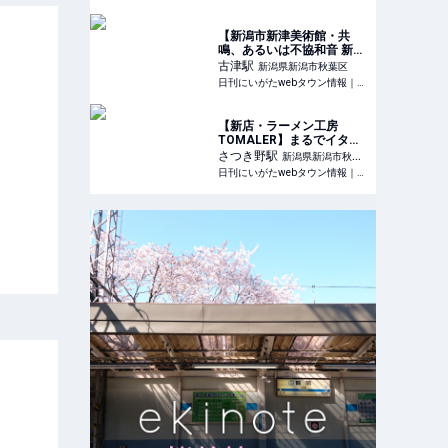
【新潟市新津美術館・共
鳴、あるいは不協和音 新潟
市美術館と新津美術館の両
古津
駅
新潟県新潟市秋葉区
館所蔵品による】展示機会
日刊にいがたwebタウン情報｜新潟のグルメ・イベント・おでかけ・街ネタを毎日更新
の少ない大型作品も見どこ
ろ｜新潟市秋葉区
【新店・ラーメン工房
TOMALER】まるでイタリ
アン！新津にオープンした
さつき野
駅
新潟県新潟市秋葉
トマトづくしのラーメン店
日刊にいがたwebタウン情報｜新潟のグルメ・イベント・おでかけ・街ネタを毎日更新
区
｜新潟市秋葉区新津・トマ
ラ—