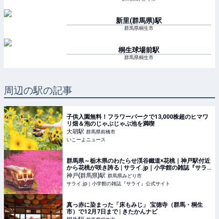
新里(群馬県)
駅
群馬県桐生市
桐生球場前
駅
群馬県桐生市
周辺の駅の記事
子供入園無料！フラワーパークで13,000株超のヒマワ
リ畑＆泡のじゃぶじゃぶ池を満喫
大胡
駅
群馬県前橋市
いこーよニュース
群馬県～栃木県のわたらせ渓谷鐵道×花桃｜神戸駅付近
から花桃が咲き誇る | サライ.jp｜小学館の雑誌『サラ
イ』公式サイト
神戸(群馬県)
駅
群馬県みどり市
サライ.jp｜小学館の雑誌『サライ』公式サイト
真っ赤に染まった「床もみじ」 宝徳寺（群馬・桐生
市）で12月7日まで | きたかんナビ