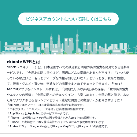
ビジネスアカウントについて詳しくはこちら
ekinote WEBとは
ekinote（エキノート）は、日本全国すべての鉄道駅と周辺の街の魅力を発見できる無料サ
ービスです。「今度あの駅に行くけど、周辺にどんな場所があるんだろう？」「いつも使
っている駅だけど、もっとディープな情報が知りたいな！」というとき、駅名で検索し
て、観光・グルメ・買い物・交通などの情報をまとめてチェックできます。iPhone /
Androidアプリをインストールすれば、「お気に入りの駅や記事の保存」「駅や街の魅力
やエキメシの投稿」「全国の駅へのチェックイン」も楽しめます。全国の駅と街で、あな
たをワクワクさせるセレンディピティ（素敵な偶然との出逢い）がありますように！
「ekinote／エキノート」は三菱電機株式会社の登録商標です。
「エキガタリ」「エキメシ」「エキ活」は商標登録出願中です。
「App Store」はApple Inc.のサービスマークです。
「iPhone」は米国およびその他の国で登録されたApple Inc.の商標です。
「iPhone」の商標はアイホン株式会社のライセンスに基づき使用されています。
「Android
TM
」「Google PlayおよびGoogle Playロゴ」はGoogle LLCの商標です。