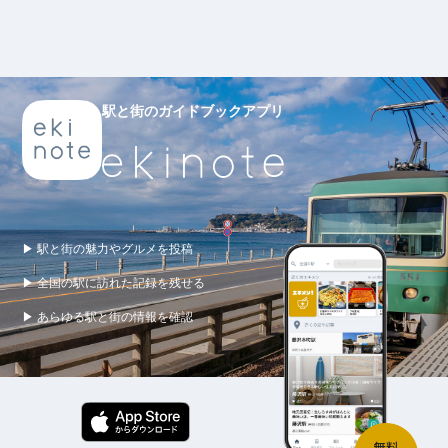
駅と街のガイドブックアプリ
▶ 駅と街の魅力やグルメを投稿
▶ 全国の駅に訪れた記録を残せる
▶ あらゆる駅と街の情報を確認