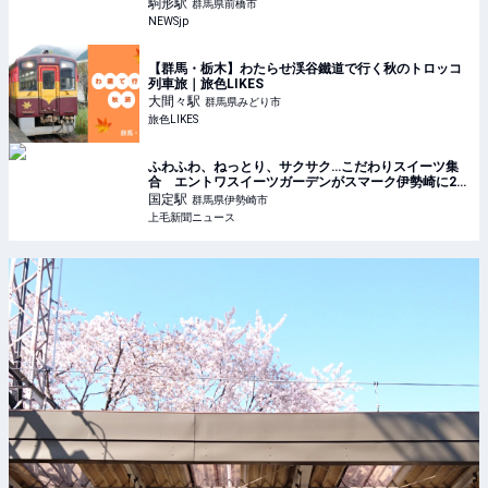
駒形
駅
群馬県前橋市
NEWSjp
【群馬・栃木】わたらせ渓谷鐵道で行く秋のトロッコ
列車旅｜旅色LIKES
大間々
駅
群馬県みどり市
旅色LIKES
ふわふわ、ねっとり、サクサク…こだわりスイーツ集
合 エントワスイーツガーデンがスマーク伊勢崎に20
日オープン ｜ 上毛新聞ニュース
国定
駅
群馬県伊勢崎市
上毛新聞ニュース