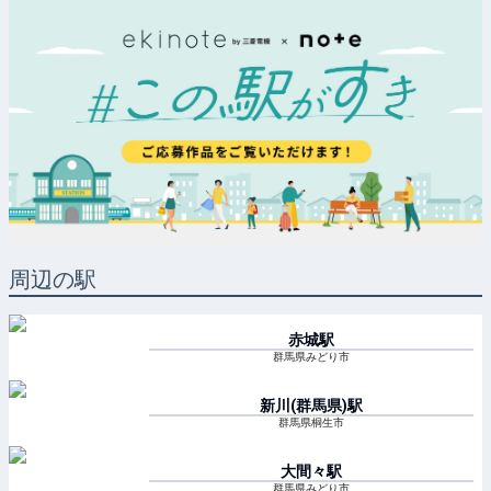
周辺の駅
赤城
駅
群馬県みどり市
新川(群馬県)
駅
群馬県桐生市
大間々
駅
群馬県みどり市