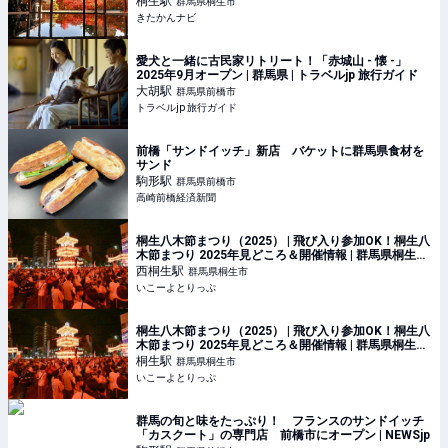
桐生
駅
群馬県桐生市
きたかんナビ
愛犬と一緒に古民家リトリート！「赤城山 - 懐 -」
2025年9月オープン | 群馬県 | トラベルjp 旅行ガイド
大胡
駅
群馬県前橋市
トラベルjp 旅行ガイド
前橋「サンドイッチ」新店 バケットに群馬県食材を
サンド
駒形
駅
群馬県前橋市
高崎前橋経済新聞
桐生八木節まつり（2025） | 飛び入り参加OK！桐生八
木節まつり 2025年見どころ＆開催情報 | 群馬県桐生市
| いこーよとりっぷ
西桐生
駅
群馬県桐生市
いこーよとりっぷ
桐生八木節まつり（2025） | 飛び入り参加OK！桐生八
木節まつり 2025年見どころ＆開催情報 | 群馬県桐生市
| いこーよとりっぷ
桐生
駅
群馬県桐生市
いこーよとりっぷ
群馬の旬と味をたっぷり！ フランスのサンドイッチ
「カスクート」の専門店 前橋市にオープン | NEWSjp