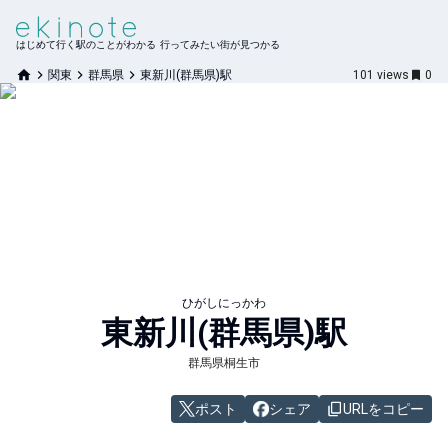
はじめて行く駅のことがわかる 行ってみたい街が見つかる
関東
群馬県
東新川(群馬県)駅
101
views
0
ひがしにっかわ
東新川(群馬県)
駅
群馬県桐生市
ポスト
シェア
URLをコピー