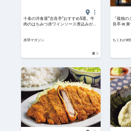
十条の洋食屋“吉良亭”おすすめ5選。牛
『孤独のグ
肉のはちみつ赤ワインソース煮込みが美
良亭 in 
味い
赤羽マガジン
ちくわの時
3