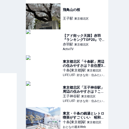
羽マガジン
飛鳥山の桜
王子
駅
東京都北区
【アド街ック天国】赤羽
『ランキングTOP20』で注
目のお店まとめ
赤羽
駅
東京都北区
ActiviTV
東京都北区「十条駅」周辺
の住みやすさは？在住歴3
年目の私が家賃相場や住環
十条(東京都)
駅
東京都北区
境について紹介 - LIFE LIST
LIFE LIST - 好きな街・住みたい街・私の街
- 好きな街・住みたい街・
私の街
東京都北区「王子神谷駅」
周辺の住みやすさは？この
街の変化を見てきた私が紹
王子神谷
駅
東京都北区
介します - LIFE LIST - 好き
LIFE LIST - 好きな街・住みたい街・私の街
な街・住みたい街・私の街
東京・十条の銭湯とレトロ
喫茶がすごくいい 昭和の
懐かしい空間に癒される -
十条(東京都)
駅
東京都北区
おとなの週末Web
おとなの週末Web