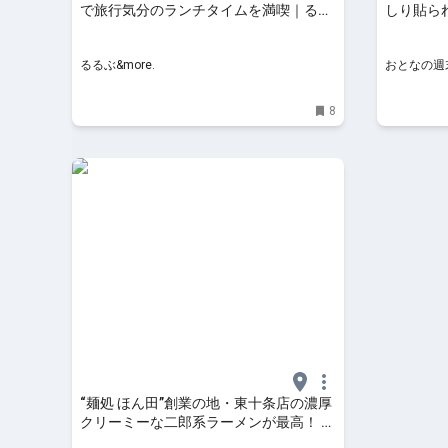
で旅行気分のランチタイムを満喫｜るる
しり貼られ
ぶ&more.
なの週末W
るるぶ&more.
おとなの週
8
“麺処 ほん田”創業の地・東十条店の濃厚
クリーミーな二郎系ラーメンが最高！ ｜
ガジェット通信 GetNews