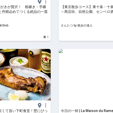
ばがきが贅沢！ 粗碾き・手碾
【東京散歩コース】東十条・十
と丹精込めてつくる絶品の一皿
～商店街、自然公園、センベロ
街の表情も多彩～｜さんたつ by
達人
末Web
さんたつ by 散歩の達人
5
安くて旨い下町食堂！壁にびっ
今日の一杯 | La Maison du Ram