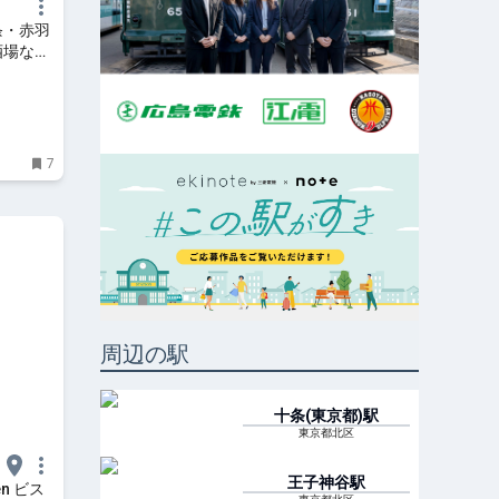
条・赤羽
酒場など
 散歩の
7
周辺の駅
十条(東京都)
駅
東京都北区
王子神谷
駅
en ビス