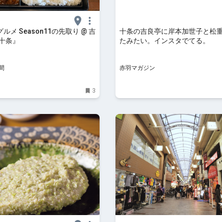
ルメ Season11の先取り @ 吉
十条の吉良亭に岸本加世子と松
東十条』
たみたい。インスタでてる。
間
赤羽マガジン
3