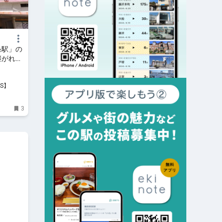
条駅」の
継がれて
のお役立
'S】
3