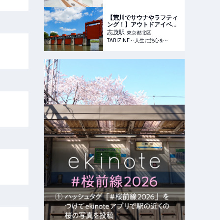
【荒川でサウナやラフティ
ング！】アウトドアイベン
ト「AKABANE PICNIC
志茂
駅
東京都北区
FESTA 2025」北区 岩淵水
TABIZINE～人生に旅心を～
門周辺で開催 | TABIZINE～
人生に旅心を～