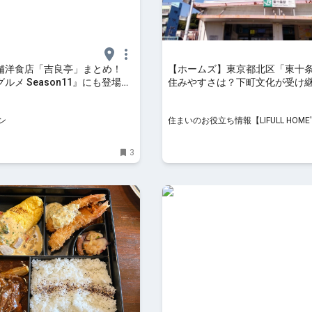
舗洋食店「吉良亭」まとめ！
【ホームズ】東京都北区「東十
ルメ Season11』にも登場し
住みやすさは？下町文化が受け
食店。
いる街に住んだ体験談 | 住まい
ち情報
ン
住まいのお役立ち情報【LIFULL HOME
3