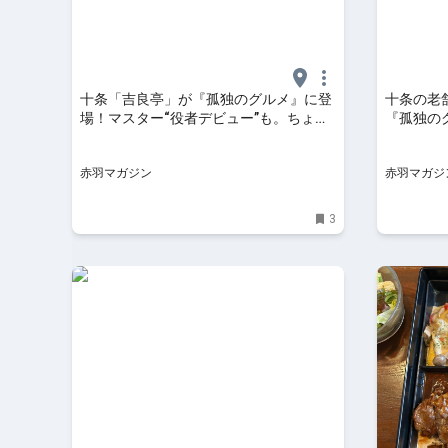
十条「吉良亭」が『孤独のグルメ』に登
十条の老
場！マスター“役者デビュー”も。ちょっ
『孤独のグ
とした裏話も聞いてきた。
た人気洋
赤羽マガジン
赤羽マガジ
3