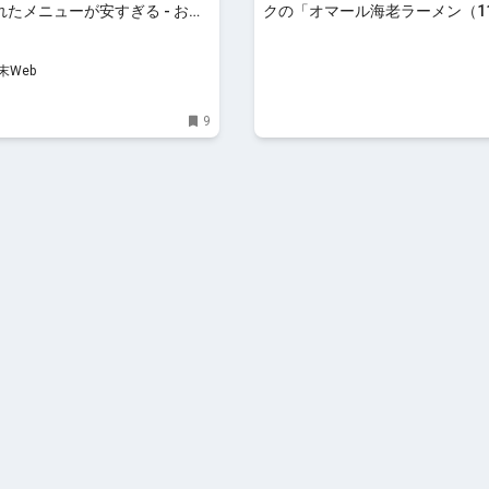
たメニューが安すぎる - おと
クの「オマール海老ラーメン（11
eb
円）」 | ラーメンデータベース
末Web
9