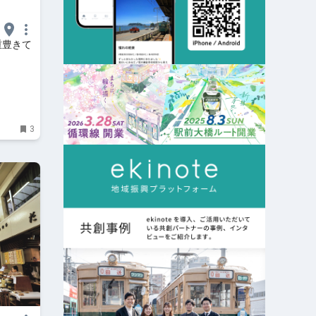
重豊きて
3