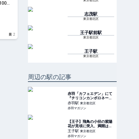
東京都北区
00
志茂
駅
東京都北区
王子駅前
駅
2
東京都北区
王子
駅
東京都北区
周辺の駅の記事
赤羽「カフェエデン」にて
『チリコンカンボロネー
ゼ』を巻き巻き！大人でオ
赤羽
駅
東京都北区
シャレなスパイシーパスタ
赤羽マガジン
と、まったりタイムを満
喫。 | 赤羽マガジン
【王子】飛鳥の小径の紫陽
花が見頃に突入、満開は近
いかも！咲き始め独特の淡
王子
駅
東京都北区
い色の紫陽花が素敵。 | 赤
赤羽マガジン