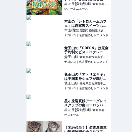
展が名古屋・星ヶ丘三越で
星ヶ丘(愛知県)
駅
愛知県名古
開催
いこーよニュース
屋市千種区
本山の「レトロカームカフ
ェ」は自家製スイーツも人
気の静かなカフェ
本山(愛知県)
駅
愛知県名古屋
ナゴレコ｜名古屋めしレコメンド
市千種区
覚王山の「ODEON」は完全
予約制のビストロクレープ
が楽しめるカフェ
覚王山
駅
愛知県名古屋市千種
ナゴレコ｜名古屋めしレコメンド
区
覚王山の「アトリエキキ」
は中国出身シェフが織りな
す本格中華レストラン
覚王山
駅
愛知県名古屋市千種
ナゴレコ｜名古屋めしレコメンド
区
星ヶ丘迎賓館アートグレイ
スクラブの南ヨーロッパ風
空間で、くま×いちごのアフ
星ヶ丘(愛知県)
駅
愛知県名古
タヌーンティーを体験 -
オズモール
屋市千種区
OZmall
【悶絶必至！】名古屋市東
山動植物園の小さなマヌル