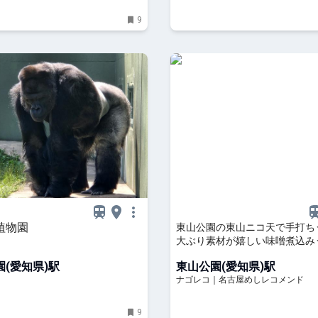
9
植物園
東山公園の東山ニコ天で手打ち
大ぶり素材が嬉しい味噌煮込み
(愛知県)駅
東山公園(愛知県)駅
ナゴレコ｜名古屋めしレコメンド
9