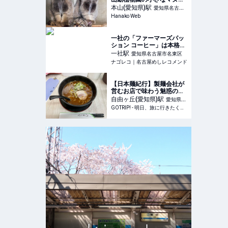
ネコ3兄弟
本山(愛知県)
駅
愛知県名古屋
Hanako Web
市千種区
一社の「ファーマーズパッ
ション コーヒー」は本格ス
パイスカレーが楽しめるカ
一社
駅
愛知県名古屋市名東区
フェ
ナゴレコ｜名古屋めしレコメンド
【日本麺紀行】製麺会社が
営むお店で味わう魅惑のミ
ソ中華とは？ / 愛知県名古
自由ヶ丘(愛知県)
駅
愛知県名
屋市「うどんのいなや 自由
GOTRIP! - 明日、旅に行きたくなるメディア
古屋市千種区
ヶ丘店」 - GOTRIP!