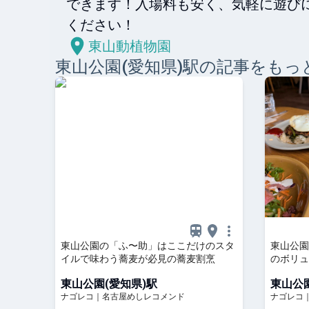
できます！入場料も安く、気軽に遊び
ください！
東山動植物園
東山公園(愛知県)
駅の記事をもっ
東山公園の「ふ〜助」はここだけのスタ
東山公園
イルで味わう蕎麦が必見の蕎麦割烹
のボリュ
フェ
東山公園(愛知県)駅
東山公園
ナゴレコ｜名古屋めしレコメンド
ナゴレコ