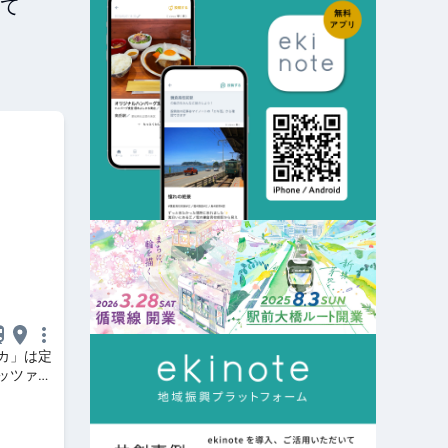
て
カ」は定
ッツァが
アン