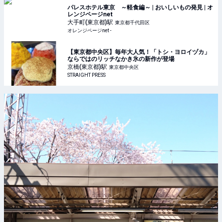
パレスホテル東京 ～軽食編～ | おいしいもの発見 | オ
レンジページnet
大手町(東京都)
駅
東京都千代田区
オレンジページnet -
【東京都中央区】毎年大人気！「トシ・ヨロイヅカ」
ならではのリッチなかき氷の新作が登場
京橋(東京都)
駅
東京都中央区
STRAIGHT PRESS