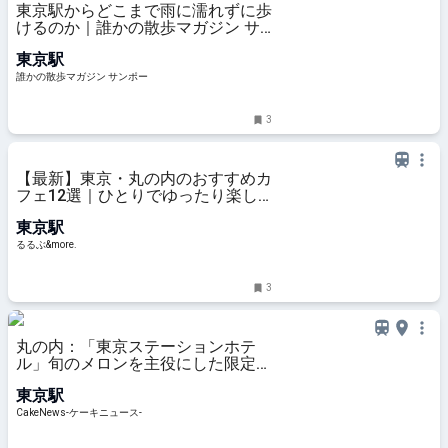
東京駅からどこまで雨に濡れずに歩
けるのか｜誰かの散歩マガジン サ
ンポー
東京駅
誰かの散歩マガジン サンポー
3
【最新】東京・丸の内のおすすめカ
フェ12選｜ひとりでゆったり楽し
めるおしゃれカフェから、テラス席
東京駅
のあるカフェ、優雅なホテルラウン
ジまで！｜るるぶ&more.
るるぶ&more.
3
丸の内：「東京ステーションホテ
ル」旬のメロンを主役にした限定ス
イーツコレクション、8月1日より2
東京駅
ヵ月展開
CakeNews-ケーキニュース-