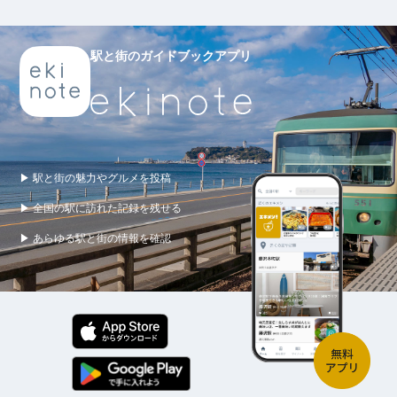
駅と街のガイドブックアプリ
▶ 駅と街の魅力やグルメを投稿
▶ 全国の駅に訪れた記録を残せる
▶ あらゆる駅と街の情報を確認