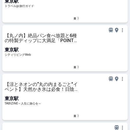
東京駅
旅行ガイド
トラベルjp 旅行ガイド
3
【丸ノ内】絶品パン食べ放題と6種
の特製ディップに大満足「POINT
ET LIGNE」｜シティリビングWeb
東京駅
シティリビングWeb
3
【涼とネオンの“丸の内まるごと”イ
ベント】天然かき氷は必食！日陰エ
リアや冷たいミスト・日傘の無料レ
東京駅
ンタルも「MARUNOUCHI SUMMER
FEST」｜8月23日まで | TABIZINE
TABIZINE～人生に旅心を～
～人生に旅心を～
3