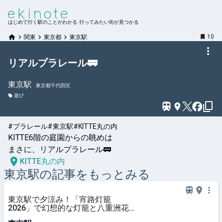
はじめて行く駅のことがわかる 行ってみたい街が見つかる
10
関東
東京都
東京駅
リアルプラレール🚃
東京
駅
東京都千代田区
遊び
#プラレール
#東京駅
#KITTE丸の内
KITTE6階の庭園からの眺めは

まさに、リアルプラレール🚃
KITTE丸の内
東京
駅の記事をもっとみる
東京駅で夕涼み！「宵路灯籠
2026」で幻想的な灯籠と八重洲花
火を楽しもう | 東京都 | トラベルjp