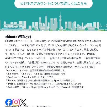
ビジネスアカウントについて詳しくはこちら
ekinote WEBとは
ekinote（エキノート）は、日本全国すべての鉄道駅と周辺の街の魅力を発見できる無料サ
ービスです。「今度あの駅に行くけど、周辺にどんな場所があるんだろう？」「いつも使
っている駅だけど、もっとディープな情報が知りたいな！」というとき、駅名で検索し
て、観光・グルメ・買い物・交通などの情報をまとめてチェックできます。iPhone /
Androidアプリをインストールすれば、「お気に入りの駅や記事の保存」「駅や街の魅力
やエキメシの投稿」「全国の駅へのチェックイン」も楽しめます。全国の駅と街で、あな
たをワクワクさせるセレンディピティ（素敵な偶然との出逢い）がありますように！
「ekinote／エキノート」は三菱電機株式会社の登録商標です。
「エキガタリ」「エキメシ」「エキ活」は商標登録出願中です。
「App Store」はApple Inc.のサービスマークです。
「iPhone」は米国およびその他の国で登録されたApple Inc.の商標です。
「iPhone」の商標はアイホン株式会社のライセンスに基づき使用されています。
「Android
TM
」「Google PlayおよびGoogle Playロゴ」はGoogle LLCの商標です。