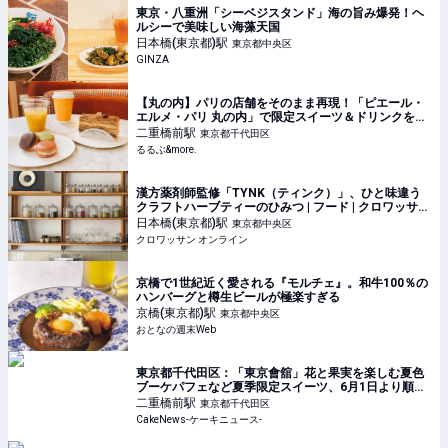
東京・八重洲「シーベジスタンド」海の旨み爆発！ヘ
ルシーで美味しい海藻天国
日本橋(東京都)
駅
東京都中央区
GINZA
【丸の内】パリの店舗をそのまま再現！「ピエール・
エルメ・パリ 丸の内」で限定スイーツ＆ドリンクを堪
能｜るるぶ&more.
二重橋前
駅
東京都千代田区
るるぶ&more.
漢方薬剤師監修「TYNK（ティンク）」、ひと味違う
クラフトハーブティーのひみつ | フード | クロワッサン
オンライン
日本橋(東京都)
駅
東京都中央区
クロワッサン オンライン
京橋で1世紀近く愛される『モルチェ』。和牛100％の
ハンバーグと樽生ビールが極楽すぎる
京橋(東京都)
駅
東京都中央区
おとなの週末Web
東京都千代田区：「東京會舘」花と果実を楽しむ夏色
ブーケパフェなど夏季限定スイーツ、6月1日より順次
販売
二重橋前
駅
東京都千代田区
CakeNews-ケーキニュース-