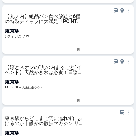
【丸ノ内】絶品パン食べ放題と6種
の特製ディップに大満足「POINT
ET LIGNE」｜シティリビングWeb
東京駅
シティリビングWeb
3
【涼とネオンの“丸の内まるごと”イ
ベント】天然かき氷は必食！日陰エ
リアや冷たいミスト・日傘の無料レ
東京駅
ンタルも「MARUNOUCHI SUMMER
FEST」｜8月23日まで | TABIZINE
TABIZINE～人生に旅心を～
～人生に旅心を～
3
東京駅からどこまで雨に濡れずに歩
けるのか｜誰かの散歩マガジン サ
ンポー
東京駅