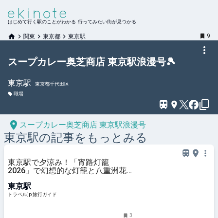
はじめて行く駅のことがわかる 行ってみたい街が見つかる
9
関東
東京都
東京駅
スープカレー奥芝商店 東京駅浪漫号🎾
東京
駅
東京都千代田区
職場
スープカレー奥芝商店 東京駅浪漫号
東京
駅の記事をもっとみる
東京駅で夕涼み！「宵路灯籠
2026」で幻想的な灯籠と八重洲花
火を楽しもう | 東京都 | トラベルjp
東京駅
旅行ガイド
トラベルjp 旅行ガイド
3