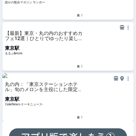
誰かの散歩マガジン サンポー
3
【最新】東京・丸の内のおすすめカ
フェ12選｜ひとりでゆったり楽し
めるおしゃれカフェから、テラス席
東京駅
のあるカフェ、優雅なホテルラウン
ジまで！｜るるぶ&more.
るるぶ&more.
3
丸の内：「東京ステーションホテ
ル」旬のメロンを主役にした限定ス
イーツコレクション、8月1日より2
東京駅
ヵ月展開
CakeNews-ケーキニュース-
3