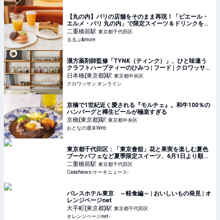
【丸の内】パリの店舗をそのまま再現！「ピエール・
エルメ・パリ 丸の内」で限定スイーツ＆ドリンクを堪
能｜るるぶ&more.
二重橋前
駅
東京都千代田区
るるぶ&more.
漢方薬剤師監修「TYNK（ティンク）」、ひと味違う
クラフトハーブティーのひみつ | フード | クロワッサン
オンライン
日本橋(東京都)
駅
東京都中央区
クロワッサン オンライン
京橋で1世紀近く愛される『モルチェ』。和牛100％の
ハンバーグと樽生ビールが極楽すぎる
京橋(東京都)
駅
東京都中央区
おとなの週末Web
東京都千代田区：「東京會舘」花と果実を楽しむ夏色
ブーケパフェなど夏季限定スイーツ、6月1日より順次
販売
二重橋前
駅
東京都千代田区
CakeNews-ケーキニュース-
パレスホテル東京 ～軽食編～ | おいしいもの発見 | オ
レンジページnet
大手町(東京都)
駅
東京都千代田区
オレンジページnet -