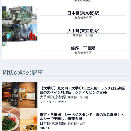
東京都中央区
日本橋(東京都)
駅
東京都中央区
大手町(東京都)
駅
東京都千代田区
銀座一丁目
駅
東京都中央区
周辺の駅の記事
【大手町】丸の内・大手町OLに人気！ランチは行列必
須のスペイン料理店｜シティリビングWeb
大手町(東京都)
駅
東京都千代田区
シティリビングWeb
東京・八重洲「シーベジスタンド」海の旨み爆発！ヘ
ルシーで美味しい海藻天国
日本橋(東京都)
駅
東京都中央区
GINZA