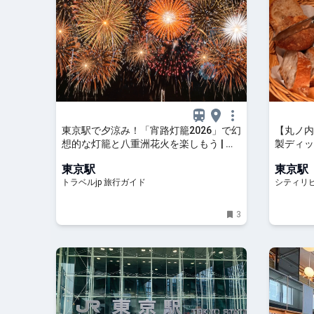
東京駅で夕涼み！「宵路灯籠2026」で幻
【丸ノ内
想的な灯籠と八重洲花火を楽しもう | 東
製ディップ
京都 | トラベルjp 旅行ガイド
｜シティ
東京駅
東京駅
トラベルjp 旅行ガイド
シティリビ
3