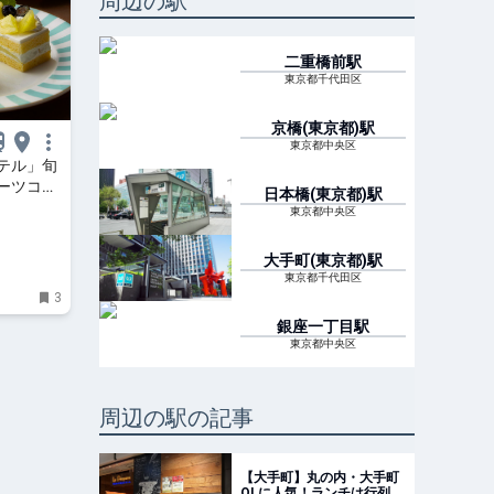
周辺の駅
二重橋前
駅
東京都千代田区
京橋(東京都)
駅
東京都中央区
テル」旬
ーツコレ
日本橋(東京都)
駅
開
東京都中央区
大手町(東京都)
駅
東京都千代田区
3
銀座一丁目
駅
東京都中央区
周辺の駅の記事
【大手町】丸の内・大手町
OLに人気！ランチは行列必