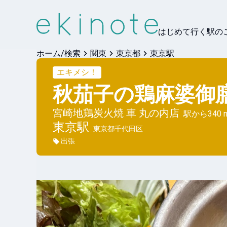
はじめて行く駅の
ホーム/検索
関東
東京都
東京駅
エキメシ！
秋茄子の鶏麻婆御
宮崎地鶏炭火焼 車 丸の内店
駅から
340 
東京
駅
東京都千代田区
出張