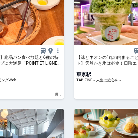
】絶品パン食べ放題と6種の特
【涼とネオンの“丸の内まるごと
に大満足「POINT ET LIGNE」
ト】天然かき氷は必食！日陰エ
リビングWeb
たいミスト・日傘の無料レンタ
東京駅
「MARUNOUCHI SUMMER FE
ングWeb
TABIZINE～人生に旅心を～
23日まで | TABIZINE～人生に
3