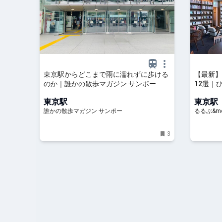
東京駅からどこまで雨に濡れずに歩ける
【最新】
のか｜誰かの散歩マガジン サンポー
12選｜
れカフェ
東京駅
東京駅
優雅なホ
誰かの散歩マガジン サンポー
るるぶ&mo
&more.
3