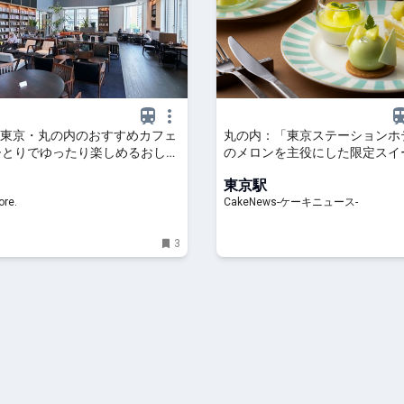
東京・丸の内のおすすめカフェ
丸の内：「東京ステーションホ
ひとりでゆったり楽しめるおしゃ
のメロンを主役にした限定スイ
から、テラス席のあるカフェ、
クション、8月1日より2ヵ月展
東京駅
テルラウンジまで！｜るるぶ
re.
CakeNews-ケーキニュース-
3