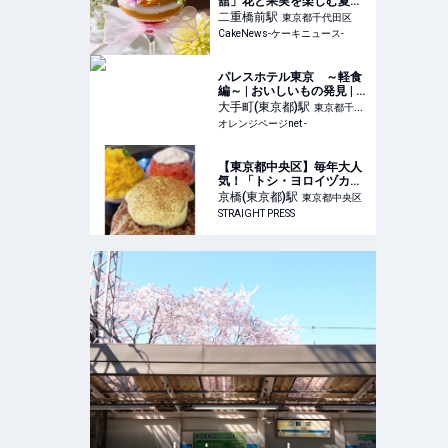
舘」花と果実を楽しむ夏色
ブーケパフェなど夏季限定
二重橋前
駅
東京都千代田区
スイーツ、6月1日より順次
CakeNews-ケーキニュース-
販売
パレスホテル東京 ～軽食
編～ | おいしいもの発見 | オ
レンジページnet
大手町(東京都)
駅
東京都千代
オレンジページnet -
田区
【東京都中央区】毎年大人
気！「トシ・ヨロイヅカ」
ならではのリッチなかき氷
京橋(東京都)
駅
東京都中央区
の新作が登場
STRAIGHT PRESS