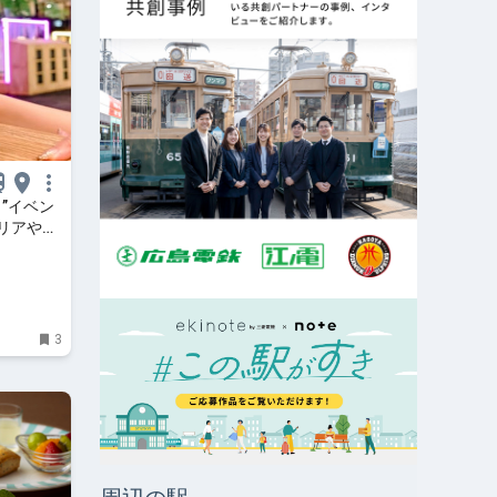
”イベン
リアや冷
ルも
ST」｜8月
旅心を～
3