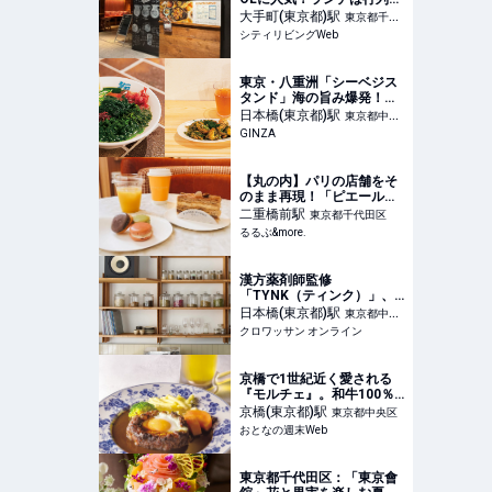
須のスペイン料理店｜シテ
大手町(東京都)
駅
東京都千代
ィリビングWeb
シティリビングWeb
田区
東京・八重洲「シーベジス
タンド」海の旨み爆発！ヘ
ルシーで美味しい海藻天国
日本橋(東京都)
駅
東京都中央
GINZA
区
【丸の内】パリの店舗をそ
のまま再現！「ピエール・
エルメ・パリ 丸の内」で限
二重橋前
駅
東京都千代田区
定スイーツ＆ドリンクを堪
るるぶ&more.
能｜るるぶ&more.
漢方薬剤師監修
「TYNK（ティンク）」、
ひと味違うクラフトハーブ
日本橋(東京都)
駅
東京都中央
ティーのひみつ | フード | ク
クロワッサン オンライン
区
ロワッサン オンライン
京橋で1世紀近く愛される
『モルチェ』。和牛100％
のハンバーグと樽生ビール
京橋(東京都)
駅
東京都中央区
が極楽すぎる
おとなの週末Web
東京都千代田区：「東京會