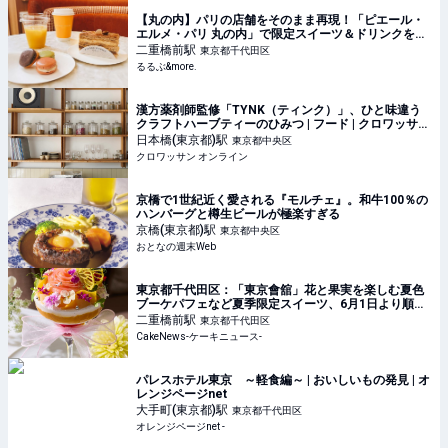
【丸の内】パリの店舗をそのまま再現！「ピエール・
エルメ・パリ 丸の内」で限定スイーツ＆ドリンクを堪
能｜るるぶ&more.
二重橋前
駅
東京都千代田区
るるぶ&more.
漢方薬剤師監修「TYNK（ティンク）」、ひと味違う
クラフトハーブティーのひみつ | フード | クロワッサン
オンライン
日本橋(東京都)
駅
東京都中央区
クロワッサン オンライン
京橋で1世紀近く愛される『モルチェ』。和牛100％の
ハンバーグと樽生ビールが極楽すぎる
京橋(東京都)
駅
東京都中央区
おとなの週末Web
東京都千代田区：「東京會舘」花と果実を楽しむ夏色
ブーケパフェなど夏季限定スイーツ、6月1日より順次
販売
二重橋前
駅
東京都千代田区
CakeNews-ケーキニュース-
パレスホテル東京 ～軽食編～ | おいしいもの発見 | オ
レンジページnet
大手町(東京都)
駅
東京都千代田区
オレンジページnet -