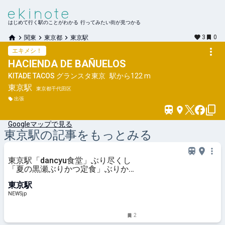
はじめて行く駅のことがわかる 行ってみたい街が見つかる
3
0
関東
東京都
東京駅
エキメシ！
HACIENDA DE BAÑUELOS
KITADE TACOS グランスタ東京
駅から
122 m
東京
駅
東京都千代田区
出張
Googleマップで見る
東京
駅の記事をもっとみる
東京駅「dancyu食堂」ぶり尽くし
「夏の黒瀬ぶりかつ定食」ぶりか
つ, 梅しそフライ, コロッケ, 刺身を
東京駅
一度に⟪数量限定で⟫8月10日まで |
NEWSjp
NEWSjp
2