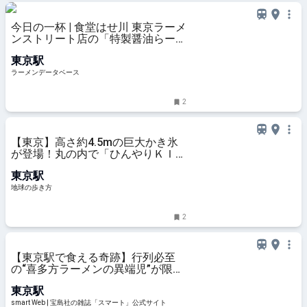
今日の一杯 | 食堂はせ川 東京ラーメ
ンストリート店の「特製醤油らーめ
ん（1650円）」 | ラーメンデータベ
東京駅
ース
ラーメンデータベース
2
【東京】高さ約4.5mの巨大かき氷
が登場！丸の内で「ひんやりＫＩＴ
ＴＥ」が8月7日から開催
東京駅
地球の歩き方
2
【東京駅で食える奇跡】行列必至
の“喜多方ラーメンの異端児”が限定
降臨！「食堂はせ川」の大判チャー
東京駅
シュー＆東京限定麺を実食レポ |
smart Web | 宝島社の雑誌「スマー
smart Web | 宝島社の雑誌「スマート」公式サイト