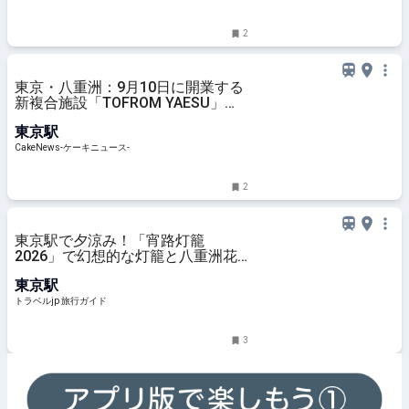
ト」公式サイト
2
東京・八重洲：9月10日に開業する
新複合施設「TOFROM YAESU」新
タルトブランドと組み合わせた仏レ
東京駅
ストランがオープン
CakeNews-ケーキニュース-
2
東京駅で夕涼み！「宵路灯籠
2026」で幻想的な灯籠と八重洲花
火を楽しもう | 東京都 | トラベルjp
東京駅
旅行ガイド
トラベルjp 旅行ガイド
3