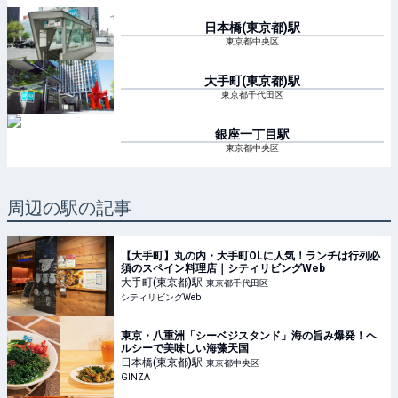
日本橋(東京都)
駅
東京都中央区
大手町(東京都)
駅
東京都千代田区
銀座一丁目
駅
東京都中央区
周辺の駅の記事
【大手町】丸の内・大手町OLに人気！ランチは行列必
須のスペイン料理店｜シティリビングWeb
大手町(東京都)
駅
東京都千代田区
シティリビングWeb
東京・八重洲「シーベジスタンド」海の旨み爆発！ヘ
ルシーで美味しい海藻天国
日本橋(東京都)
駅
東京都中央区
GINZA