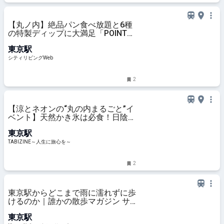
【丸ノ内】絶品パン食べ放題と6種
の特製ディップに大満足「POINT
ET LIGNE」｜シティリビングWeb
東京駅
シティリビングWeb
2
【涼とネオンの“丸の内まるごと”イ
ベント】天然かき氷は必食！日陰エ
リアや冷たいミスト・日傘の無料レ
東京駅
ンタルも「MARUNOUCHI SUMMER
FEST」｜8月23日まで | TABIZINE
TABIZINE～人生に旅心を～
～人生に旅心を～
2
東京駅からどこまで雨に濡れずに歩
けるのか｜誰かの散歩マガジン サ
ンポー
東京駅