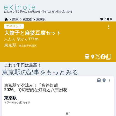
はじめて行く駅のことがわかる 行ってみたい街が見つかる
7
0
関東
東京都
東京駅
エキメシ！
大餃子と麻婆豆腐セット
人人人
駅から
377 m
東京
駅
東京都千代田区
これで千円は最高！
東京
駅の記事をもっとみる
東京駅で夕涼み！「宵路灯籠
2026」で幻想的な灯籠と八重洲花
火を楽しもう | 東京都 | トラベルjp
東京駅
旅行ガイド
トラベルjp 旅行ガイド
1