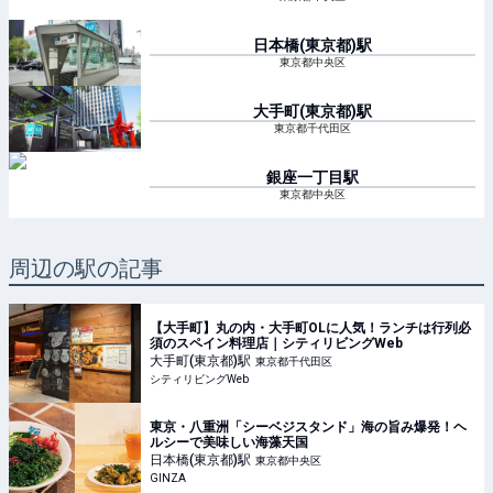
日本橋(東京都)
駅
東京都中央区
大手町(東京都)
駅
東京都千代田区
銀座一丁目
駅
東京都中央区
周辺の駅の記事
【大手町】丸の内・大手町OLに人気！ランチは行列必
須のスペイン料理店｜シティリビングWeb
大手町(東京都)
駅
東京都千代田区
シティリビングWeb
東京・八重洲「シーベジスタンド」海の旨み爆発！ヘ
ルシーで美味しい海藻天国
日本橋(東京都)
駅
東京都中央区
GINZA