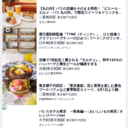
【丸の内】パリの店舗をそのまま再現！「ピエール・
エルメ・パリ 丸の内」で限定スイーツ＆ドリンクを堪
能｜るるぶ&more.
二重橋前
駅
東京都千代田区
るるぶ&more.
漢方薬剤師監修「TYNK（ティンク）」、ひと味違う
クラフトハーブティーのひみつ | フード | クロワッサン
オンライン
日本橋(東京都)
駅
東京都中央区
クロワッサン オンライン
京橋で1世紀近く愛される『モルチェ』。和牛100％の
ハンバーグと樽生ビールが極楽すぎる
京橋(東京都)
駅
東京都中央区
おとなの週末Web
東京都千代田区：「東京會舘」花と果実を楽しむ夏色
ブーケパフェなど夏季限定スイーツ、6月1日より順次
販売
二重橋前
駅
東京都千代田区
CakeNews-ケーキニュース-
パレスホテル東京 ～軽食編～ | おいしいもの発見 | オ
レンジページnet
大手町(東京都)
駅
東京都千代田区
オレンジページnet -