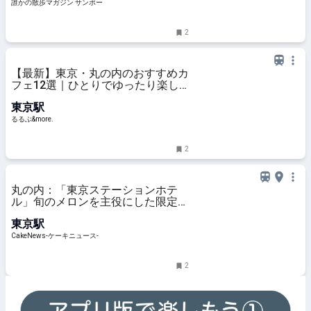
誰かの散歩マガジン サンポー
2
【最新】東京・丸の内のおすすめカ
フェ12選｜ひとりでゆったり楽し
めるおしゃれカフェから、テラス席
東京駅
のあるカフェ、優雅なホテルラウン
ジまで！｜るるぶ&more.
るるぶ&more.
2
丸の内：「東京ステーションホテ
ル」旬のメロンを主役にした限定ス
イーツコレクション、8月1日より2
東京駅
ヵ月展開
CakeNews-ケーキニュース-
2