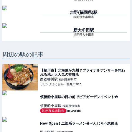
吉野(福岡県)
駅
福岡県大牟田市
新大牟田
駅
福岡県大牟田市
周辺の駅の記事
【柳川市】北海道か九州？ファイナルアンサーを問わ
れる地元大人気の拉麺店
西鉄柳川
駅
福岡県柳川市
リビングふくおか・北九州Web
筑後船小屋駅の目の前でビアガーデンイベント🍻
筑後船小屋
駅
福岡県筑後市
筑後市観光協会
Instagram
New Open！二郎系ラーメン🍜べんじろう筑後店