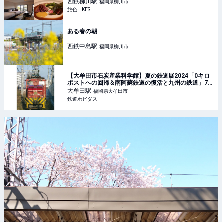
LIKES
西鉄柳川
駅
福岡県柳川市
旅色LIKES
ある春の朝
西鉄中島
駅
福岡県柳川市
【大牟田市石炭産業科学館】夏の鉄道展2024「0キロ
ポストへの回帰＆南阿蘇鉄道の復活と九州の鉄道」7月
20日より開催 | 鉄道ホビダス
大牟田
駅
福岡県大牟田市
鉄道ホビダス