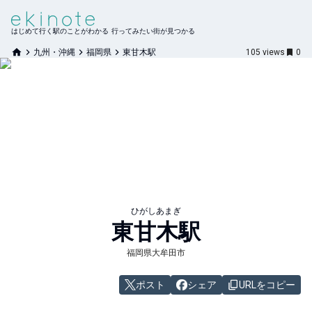
はじめて行く駅のことがわかる 行ってみたい街が見つかる
九州・沖縄
福岡県
東甘木駅
105
views
0
ひがしあまぎ
東甘木
駅
福岡県大牟田市
ポスト
シェア
URLをコピー