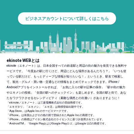
ビジネスアカウントについて詳しくはこちら
ekinote WEBとは
ekinote（エキノート）は、日本全国すべての鉄道駅と周辺の街の魅力を発見できる無料サ
ービスです。「今度あの駅に行くけど、周辺にどんな場所があるんだろう？」「いつも使
っている駅だけど、もっとディープな情報が知りたいな！」というとき、駅名で検索し
て、観光・グルメ・買い物・交通などの情報をまとめてチェックできます。iPhone /
Androidアプリをインストールすれば、「お気に入りの駅や記事の保存」「駅や街の魅力
やエキメシの投稿」「全国の駅へのチェックイン」も楽しめます。全国の駅と街で、あな
たをワクワクさせるセレンディピティ（素敵な偶然との出逢い）がありますように！
「ekinote／エキノート」は三菱電機株式会社の登録商標です。
「エキガタリ」「エキメシ」「エキ活」は商標登録出願中です。
「App Store」はApple Inc.のサービスマークです。
「iPhone」は米国およびその他の国で登録されたApple Inc.の商標です。
「iPhone」の商標はアイホン株式会社のライセンスに基づき使用されています。
「Android
TM
」「Google PlayおよびGoogle Playロゴ」はGoogle LLCの商標です。