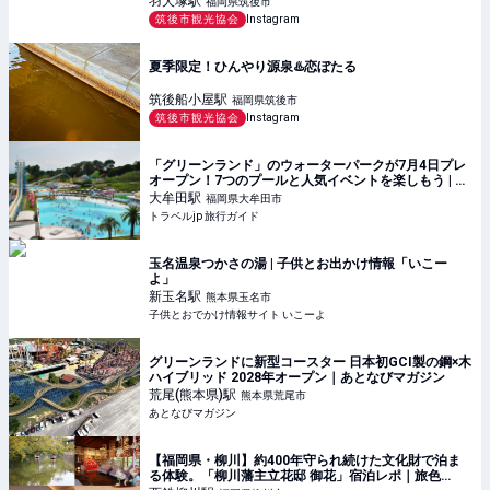
羽犬塚
駅
福岡県筑後市
筑後市観光協会
Instagram
夏季限定！ひんやり源泉♨️恋ぼたる
筑後船小屋
駅
福岡県筑後市
筑後市観光協会
Instagram
「グリーンランド」のウォーターパークが7月4日プレ
オープン！7つのプールと人気イベントを楽しもう | 熊
本県 | トラベルjp 旅行ガイド
大牟田
駅
福岡県大牟田市
トラベルjp 旅行ガイド
玉名温泉つかさの湯 | 子供とお出かけ情報「いこー
よ」
新玉名
駅
熊本県玉名市
子供とおでかけ情報サイト いこーよ
グリーンランドに新型コースター 日本初GCI製の鋼×木
ハイブリッド 2028年オープン｜あとなびマガジン
荒尾(熊本県)
駅
熊本県荒尾市
あとなびマガジン
【福岡県・柳川】約400年守られ続けた文化財で泊ま
る体験。「柳川藩主立花邸 御花」宿泊レポ｜旅色