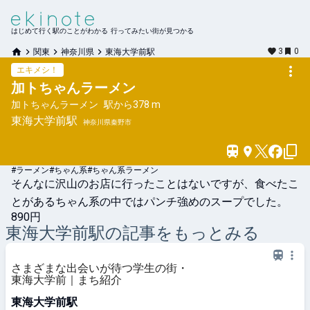
はじめて行く駅のことがわかる 行ってみたい街が見つかる
3
0
関東
神奈川県
東海大学前駅
エキメシ！
加トちゃんラーメン
加トちゃんラーメン
駅から
378 m
東海大学前
駅
神奈川県秦野市
#ラーメン
#ちゃん系
#ちゃん系ラーメン
そんなに沢山のお店に行ったことはないですが、食べたこ
とがあるちゃん系の中ではパンチ強めのスープでした。
890円
東海大学前
駅の記事をもっとみる
さまざまな出会いが待つ学生の街・
東海大学前｜まち紹介
東海大学前駅