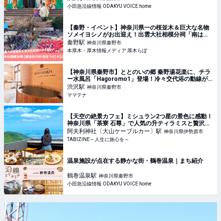
小田急沿線情報 ODAKYU VOICE home
【秦野・イベント】神奈川県一の桜並木＆巨大な名物
ソメイヨシノがお出迎え！出雲大社相模分祠「南はだ
の村 桜まつり」4月12日まで開催中☆ | 本厚木・厚木
秦野
駅
神奈川県秦野市
情報メディア 厚木らぼ
本厚木・厚木情報メディア 厚木らぼ
【神奈川県秦野市】ととのいの郷 秦野湯花楽に、チラ
ー水風呂「Hagoromo1」登場！冷々交代浴の動線が
完成 | ママテナ
渋沢
駅
神奈川県秦野市
ママテナ
【天空の絶景カフェ】ミシュラン2つ星の景色に感動！
神奈川県「茶寮 石尊」で人気の升ティラミスと贅沢な
ひととき｜アクセスも紹介
阿夫利神社〔大山ケーブルカー〕
駅
神奈川県伊勢原市
TABIZINE～人生に旅心を～
温泉施設が点在する静かな街・鶴巻温泉｜まち紹介
鶴巻温泉
駅
神奈川県秦野市
小田急沿線情報 ODAKYU VOICE home