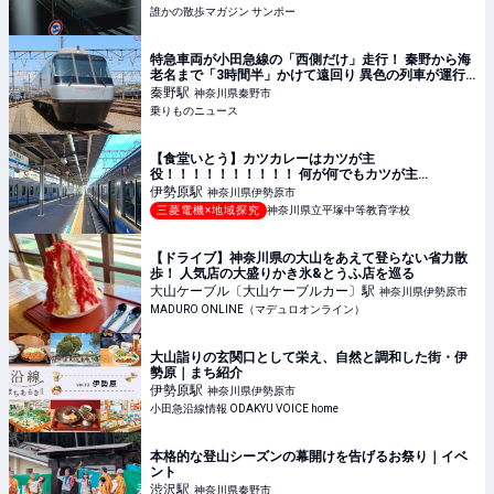
誰かの散歩マガジン サンポー
特急車両が小田急線の「西側だけ」走行！ 秦野から海
老名まで「3時間半」かけて遠回り 異色の列車が運行
される | 乗りものニュース
秦野
駅
神奈川県秦野市
乗りものニュース
【食堂いとう】カツカレーはカツが主
役！！！！！！！！！！ 何が何でもカツが主
役！！！！！！！！！
伊勢原
駅
神奈川県伊勢原市
三菱電機×地域探究
神奈川県立平塚中等教育学校
【ドライブ】神奈川県の大山をあえて登らない省力散
歩！ 人気店の大盛りかき氷&とうふ店を巡る
大山ケーブル〔大山ケーブルカー〕
駅
神奈川県伊勢原市
MADURO ONLINE（マデュロオンライン）
大山詣りの玄関口として栄え、自然と調和した街・伊
勢原｜まち紹介
伊勢原
駅
神奈川県伊勢原市
小田急沿線情報 ODAKYU VOICE home
本格的な登山シーズンの幕開けを告げるお祭り｜イベ
ント
渋沢
駅
神奈川県秦野市