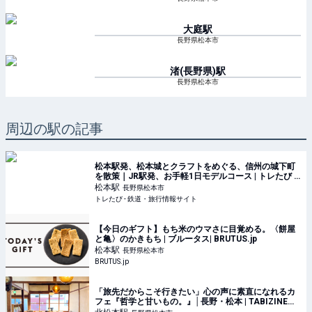
大庭
駅
長野県松本市
渚(長野県)
駅
長野県松本市
周辺の駅の記事
松本駅発、松本城とクラフトをめぐる、信州の城下町
を散策｜JR駅発、お手軽1日モデルコース | トレたび -
鉄道・旅行情報サイト
松本
駅
長野県松本市
トレたび - 鉄道・旅行情報サイト
【今日のギフト】もち米のウマさに目覚める。〈餅屋
と亀〉のかきもち | ブルータス| BRUTUS.jp
松本
駅
長野県松本市
BRUTUS.jp
「旅先だからこそ行きたい」心の声に素直になれるカ
フェ『哲学と甘いもの。』│長野・松本 | TABIZINE～
人生に旅心を～