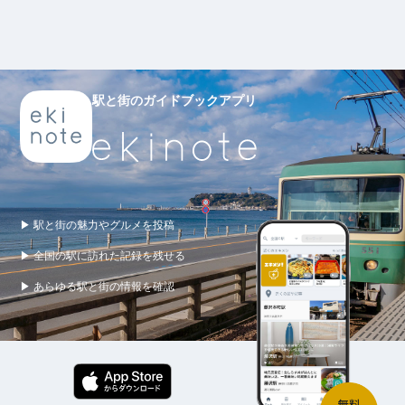
駅と街のガイドブックアプリ
▶ 駅と街の魅力やグルメを投稿
▶ 全国の駅に訪れた記録を残せる
▶ あらゆる駅と街の情報を確認