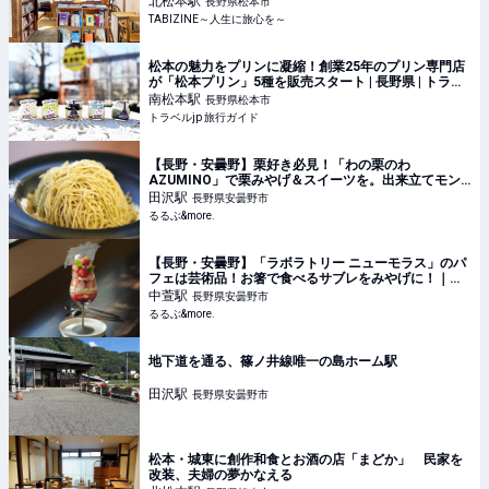
北松本
駅
長野県松本市
TABIZINE～人生に旅心を～
松本の魅力をプリンに凝縮！創業25年のプリン専門店
が「松本プリン」5種を販売スタート | 長野県 | トラベ
ルjp 旅行ガイド
南松本
駅
長野県松本市
トラベルjp 旅行ガイド
【長野・安曇野】栗好き必見！「わの栗のわ
AZUMINO」で栗みやげ＆スイーツを。出来立てモン
ブランは行列必至！｜るるぶ&more.
田沢
駅
長野県安曇野市
るるぶ&more.
【長野・安曇野】「ラボラトリー ニューモラス」のパ
フェは芸術品！お箸で食べるサブレをみやげに！｜る
るぶ&more.
中萱
駅
長野県安曇野市
るるぶ&more.
地下道を通る、篠ノ井線唯一の島ホーム駅
田沢
駅
長野県安曇野市
松本・城東に創作和食とお酒の店「まどか」 民家を
改装、夫婦の夢かなえる