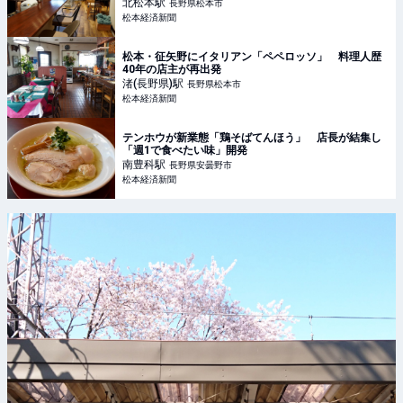
北松本
駅
長野県松本市
松本経済新聞
松本・征矢野にイタリアン「ペペロッソ」 料理人歴
40年の店主が再出発
渚(長野県)
駅
長野県松本市
松本経済新聞
テンホウが新業態「鶏そばてんほう」 店長が結集し
「週1で食べたい味」開発
南豊科
駅
長野県安曇野市
松本経済新聞