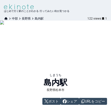
はじめて行く駅のことがわかる 行ってみたい街が見つかる
中部
長野県
島内駅
122
views
1
しまうち
島内
駅
長野県松本市
ポスト
シェア
URLをコピー