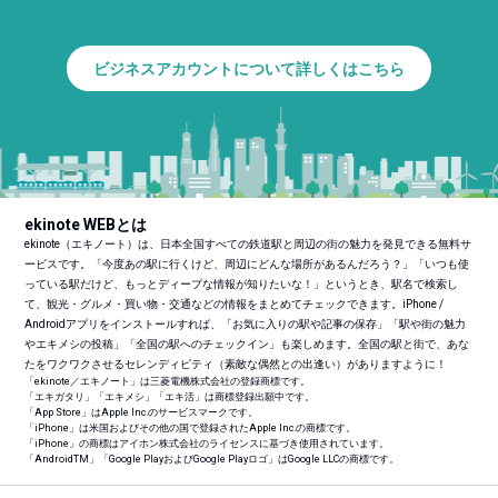
ビジネスアカウントについて詳しくはこちら
ekinote WEBとは
ekinote（エキノート）は、日本全国すべての鉄道駅と周辺の街の魅力を発見できる無料サ
ービスです。「今度あの駅に行くけど、周辺にどんな場所があるんだろう？」「いつも使
っている駅だけど、もっとディープな情報が知りたいな！」というとき、駅名で検索し
て、観光・グルメ・買い物・交通などの情報をまとめてチェックできます。iPhone /
Androidアプリをインストールすれば、「お気に入りの駅や記事の保存」「駅や街の魅力
やエキメシの投稿」「全国の駅へのチェックイン」も楽しめます。全国の駅と街で、あな
たをワクワクさせるセレンディピティ（素敵な偶然との出逢い）がありますように！
「ekinote／エキノート」は三菱電機株式会社の登録商標です。
「エキガタリ」「エキメシ」「エキ活」は商標登録出願中です。
「App Store」はApple Inc.のサービスマークです。
「iPhone」は米国およびその他の国で登録されたApple Inc.の商標です。
「iPhone」の商標はアイホン株式会社のライセンスに基づき使用されています。
「Android
TM
」「Google PlayおよびGoogle Playロゴ」はGoogle LLCの商標です。