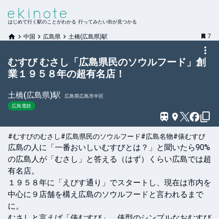
はじめて行く駅のことがわかる 行ってみたい街が見つかる
7
中国
広島県
土橋(広島県)駅
むすび むさし「広島県民のソウルフード」創
業１９５８年の超有名店！
土橋(広島県)
駅
広島県広島市中区
広島電鉄
#むすびのむさし
#広島県民のソウルフード
#広島名物
#俵むすび
広島の人に「一番おいしいむすびとは？」と聞いたら90%
の広島人が「むさし」と答える（はず）くらい広島では超
有名店。

１９５８年に「えびす通り」でスタートし、現在は市内を
中心に９店舗を構え広島のソウルフードと言われるまで
に。

むさしと言えば「俵むすび」。俵型のシンプルなおむすび