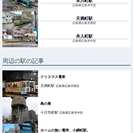
本川町
駅
広島県広島市中区
天満町
駅
広島県広島市西区
舟入町
駅
広島県広島市中区
周辺の駅の記事
クリスマス電車
天満町
駅
広島県広島市西区
鳥の巣
十日市町
駅
広島県広島市中区
ホームの無い電停、小網町駅。