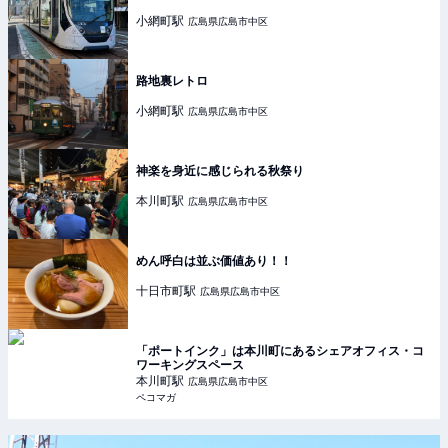
小網町
駅
広島県広島市中区
路地裏レトロ
小網町
駅
広島県広島市中区
神楽を身近に感じられる秋祭り
本川町
駅
広島県広島市中区
めん呼白は並ぶ価値あり！！
十日市町
駅
広島県広島市中区
「ポートインク」は本川町にあるシェアオフィス・コ
ワーキングスペース
本川町
駅
広島県広島市中区
ペコマガ