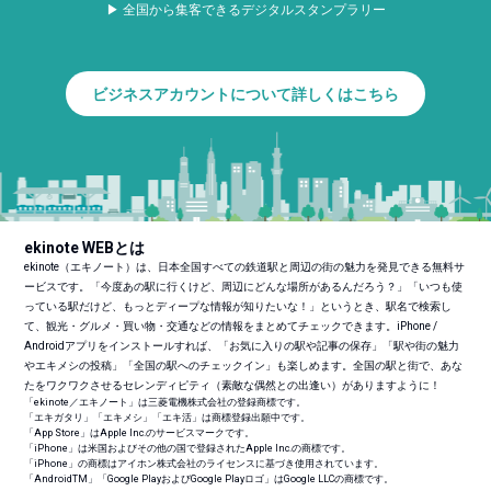
▶ 全国から集客できるデジタルスタンプラリー
ビジネスアカウントについて詳しくはこちら
ekinote WEBとは
ekinote（エキノート）は、日本全国すべての鉄道駅と周辺の街の魅力を発見できる無料サ
ービスです。「今度あの駅に行くけど、周辺にどんな場所があるんだろう？」「いつも使
っている駅だけど、もっとディープな情報が知りたいな！」というとき、駅名で検索し
て、観光・グルメ・買い物・交通などの情報をまとめてチェックできます。iPhone /
Androidアプリをインストールすれば、「お気に入りの駅や記事の保存」「駅や街の魅力
やエキメシの投稿」「全国の駅へのチェックイン」も楽しめます。全国の駅と街で、あな
たをワクワクさせるセレンディピティ（素敵な偶然との出逢い）がありますように！
「ekinote／エキノート」は三菱電機株式会社の登録商標です。
「エキガタリ」「エキメシ」「エキ活」は商標登録出願中です。
「App Store」はApple Inc.のサービスマークです。
「iPhone」は米国およびその他の国で登録されたApple Inc.の商標です。
「iPhone」の商標はアイホン株式会社のライセンスに基づき使用されています。
「Android
TM
」「Google PlayおよびGoogle Playロゴ」はGoogle LLCの商標です。