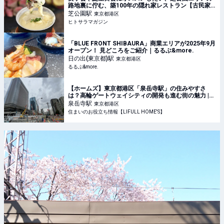
路地裏に佇む、築100年の隠れ家レストラン【古民家
商店 SPAJIO】｜東京 │ ヒトサラマガジン
芝公園
駅
東京都港区
ヒトサラマガジン
「BLUE FRONT SHIBAURA」商業エリアが2025年9月
オープン！ 見どころをご紹介｜るるぶ&more.
日の出(東京都)
駅
東京都港区
るるぶ&more.
【ホームズ】東京都港区「泉岳寺駅」の住みやすさ
は？高輪ゲートウェイシティの開発も進む街の魅力 |
住まいのお役立ち情報
泉岳寺
駅
東京都港区
住まいのお役立ち情報【LIFULL HOME'S】