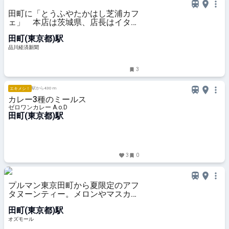
田町に「とうふやたかはし芝浦カフ
ェ」 本店は茨城県、店長はイタリ
ア出身
田町(東京都)駅
品川経済新聞
3
駅から430 m
エキメシ！
カレー3種のミールス
ゼロワンカレー A.o.D
田町(東京都)駅
3
0
プルマン東京田町から夏限定のアフ
タヌーンティー。メロンやマスカッ
トなど緑の果実で涼やかに -
田町(東京都)駅
OZmall
オズモール