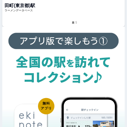
（120円）＋チャーシュー（200
田町(東京都)駅
円）」 | ラーメンデータベース
ラーメンデータベース
5