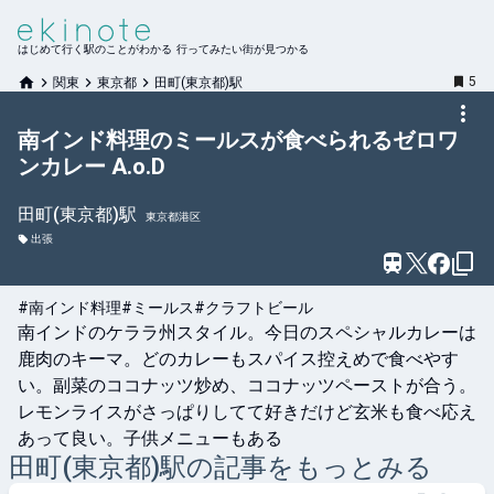
はじめて行く駅のことがわかる 行ってみたい街が見つかる
5
関東
東京都
田町(東京都)駅
南インド料理のミールスが食べられるゼロワ
ンカレー A.o.D
田町(東京都)
駅
東京都港区
出張
#南インド料理
#ミールス
#クラフトビール
南インドのケララ州スタイル。今日のスペシャルカレーは
鹿肉のキーマ。どのカレーもスパイス控えめで食べやす
い。副菜のココナッツ炒め、ココナッツペーストが合う。
レモンライスがさっぱりしてて好きだけど玄米も食べ応え
あって良い。子供メニューもある
田町(東京都)
駅の記事をもっとみる