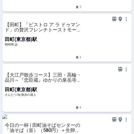
3
【田町】「ビストロ ア ラ ドゥマン
ド」の贅沢フレンチトーストモーニ
ング - 朝時間.jp
田町(東京都)駅
朝時間.jp
4
【大江戸散歩コース】三田・高輪・
品川～『忠臣蔵』ゆかりの泉岳寺か
ら品川宿へと続く東海道散歩～｜さ
田町(東京都)駅
んたつ by 散歩の達人
さんたつ by 散歩の達人
4
今日の一杯 | 田町油そばセンターの
「油そば（並）（580円）＋生卵