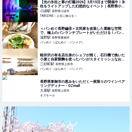
【光の氷柱と寒の灯籠2026】3月15日まで開催中！氷
柱をライトアップした幻想的なイベント｜長野県小諸
市 | TABIZINE～人生に旅心を～
小諸
駅
長野県小諸市
TABIZINE～人生に旅心を～
＜パンめぐ長野編④＞古民家を改装した素敵な空間
で、極上のパンランチプレートがいただける！パンも
お料理も記憶に残るお店【ターブルヒュッテ】（長野
滋野
駅
長野県東御市
県・東御市）
パンめぐ（ぱんめぐ・パンメグ）
軽井沢の有名店出身のシェフが焼く、石臼機で挽いた
小麦と自家製麴を使ったパンがスタイリッシュなお店
に並ぶ【elnice(エルニス)】（長野県・上田市）
三好町
駅
長野県上田市
パンめぐ（ぱんめぐ・パンメグ）
長野県東御市の恵みをいただく一夜限りのワインペア
リングディナー - OZmall
大屋
駅
長野県上田市
オズモール