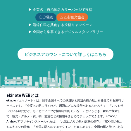
▶ 企業名・自治体名カラーバッジで投稿
〇〇電鉄
△△市観光協会
▶ 沿線住民と共創する投稿キャンペーン
▶ 全国から集客できるデジタルスタンプラリー
ビジネスアカウントについて詳しくはこちら
ekinote WEBとは
ekinote（エキノート）は、日本全国すべての鉄道駅と周辺の街の魅力を発見できる無料サ
ービスです。「今度あの駅に行くけど、周辺にどんな場所があるんだろう？」「いつも使
っている駅だけど、もっとディープな情報が知りたいな！」というとき、駅名で検索し
て、観光・グルメ・買い物・交通などの情報をまとめてチェックできます。iPhone /
Androidアプリをインストールすれば、「お気に入りの駅や記事の保存」「駅や街の魅力
やエキメシの投稿」「全国の駅へのチェックイン」も楽しめます。全国の駅と街で、あな