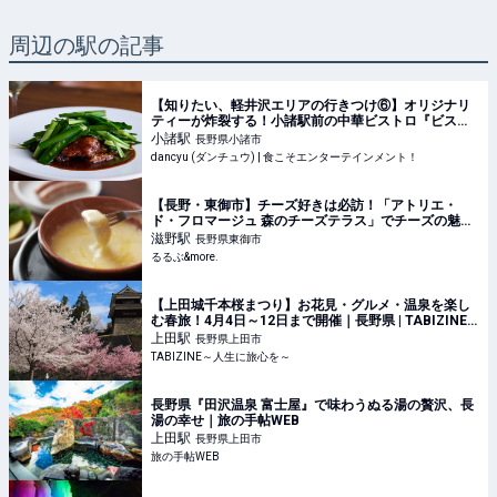
周辺の駅の記事
【知りたい、軽井沢エリアの行きつけ⑥】オリジナリ
ティーが炸裂する！小諸駅前の中華ビストロ『ビスト
ロTAICHI』〜アマゾンカカオ・太田哲雄さんの紹介 |
小諸
駅
長野県小諸市
dancyu (ダンチュウ) | 食こそエンタ
dancyu (ダンチュウ) | 食こそエンターテインメント！
【長野・東御市】チーズ好きは必訪！「アトリエ・
ド・フロマージュ 森のチーズテラス」でチーズの魅力
を堪能｜るるぶ&more.
滋野
駅
長野県東御市
るるぶ&more.
【上田城千本桜まつり】お花見・グルメ・温泉を楽し
む春旅！4月4日～12日まで開催｜長野県 | TABIZINE
～人生に旅心を～
上田
駅
長野県上田市
TABIZINE～人生に旅心を～
長野県『田沢温泉 富士屋』で味わうぬる湯の贅沢、長
湯の幸せ｜旅の手帖WEB
上田
駅
長野県上田市
旅の手帖WEB