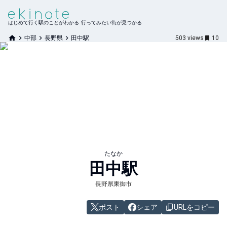
はじめて行く駅のことがわかる 行ってみたい街が見つかる
中部
長野県
田中駅
503
views
10
たなか
田中
駅
長野県東御市
ポスト
シェア
URLをコピー