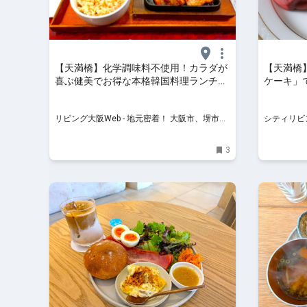
【天満橋】化学調味料不使用！カラダが
【天満橋
喜ぶ健美でお得な本格韓国料理ランチ！
ケーキ」
「コリアンビストロソー天満橋店」
町店がオ
リビング大阪Web - 地元密着！ 大阪市、堺市、
シティリビ
北摂エリア、京阪沿線ほかのグルメ、イベン
ト、お出かけ、習い事情報
3