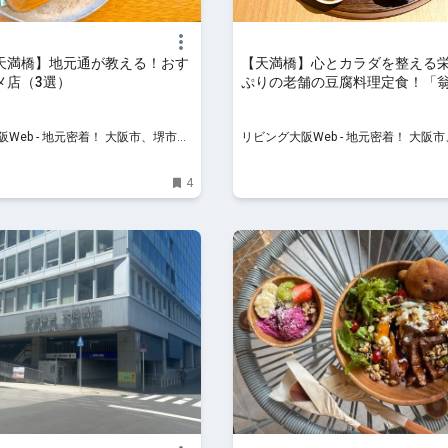
天満橋】地元通が教える！おす
【天満橋】心とカラダを整える
メ店（3選）
ぷりの老舗の豆腐料理定食！
醸し庵」
Web - 地元密着！ 大阪市、堺市、
リビング大阪Web - 地元密着！ 大阪
、京阪沿線ほかのグルメ、イベン
北摂エリア、京阪沿線ほかのグルメ、
け、習い事情報
ト、お出かけ、習い事情報
4