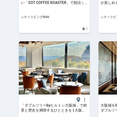
い「SOT COFFEE ROASTER」で朝活｜
が楽しめる「I
シティリビングWeb
CANAL
ープン｜
シティリビングWeb
シティリビ
7
「ダブルツリーbyヒルトン大阪城」で絶
大阪城を
景と歴史を満喫するひとときを | 大阪府 |
ダブルツリ
トラベルjp 旅行ガイド
トラベルj