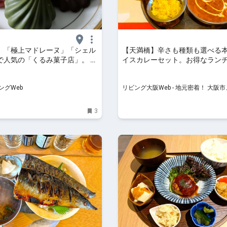
】「極上マドレーヌ」「シェル
【天満橋】辛さも種類も選べる
で人気の「くるみ菓子店」。 谷
イスカレーセット。お得なランチ
ープン｜シティリビングWeb
円～！「スパイスカレーバー」
ングWeb
リビング大阪Web - 地元密着！ 大阪
北摂エリア、京阪沿線ほかのグルメ、
ト、お出かけ、習い事情報
3