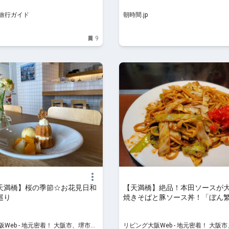
 旅行ガイド
朝時間.jp
9
天満橋】桜の季節☆お花見日和
【天満橋】絶品！本田ソースが
巡り
焼きそばと豚ソース丼！「ぼん繁
本店」
Web - 地元密着！ 大阪市、堺市、
リビング大阪Web - 地元密着！ 大阪