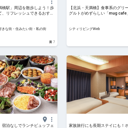
満橋駅」周辺を散歩しよう！歩
【北浜・天満橋】食事系のグリ
て、リフレッシュできるおすす
グルトがめずらしい「mug caf
ォーキングスポット10選 -
んちゃん同伴OK｜シティリビング
IST - 好きな街・住みたい街・私の
ST - 好きな街・住みたい街・私の街
シティリビングWeb
7
】宿泊なしでランチビュッフェ
家族旅行にも長期ステイにも！