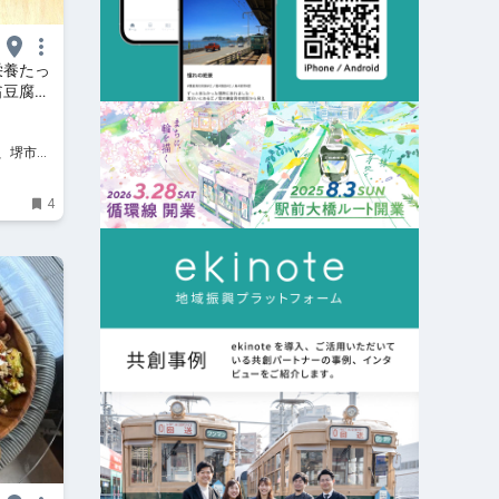
栄養たっ
「翁豆腐
市、堺市、
イベン
4