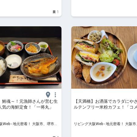
、京阪沿線ほかのグルメ、イベン
北摂エリア、京阪沿線ほかのグルメ、
け、習い事情報
ト、お出かけ、習い事情報
1
】鮪魂～！元漁師さんが営む生
【天満橋】お洒落でカラダにや
人気の海鮮定食！「一将丸」
ルテンフリー米粉カフェ！「コ
ラボラトリー＆カフェ」
Web - 地元密着！ 大阪市、堺市、
リビング大阪Web - 地元密着！ 大阪
、京阪沿線ほかのグルメ、イベン
北摂エリア、京阪沿線ほかのグルメ、
け、習い事情報
ト、お出かけ、習い事情報