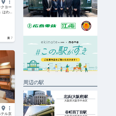
ークヨー
e」はわ
Web
7
周辺の駅
北浜(大阪府)
駅
大阪府大阪市中央区
谷町四丁目
駅
ホテル京