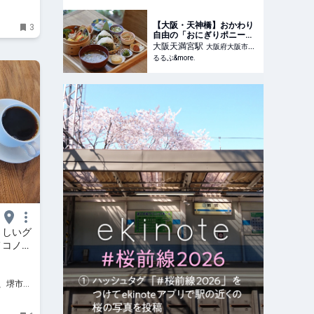
イベン
【大阪・天神橋】おかわり
3
自由の「おにぎりポニーテ
ール」は、おにぎり＆多彩
大阪天満宮
駅
大阪府大阪市北
な小鉢でリピーター急増
るるぶ&more.
区
中！｜るるぶ&more.
さしいグ
メコノコ
市、堺市、
イベン