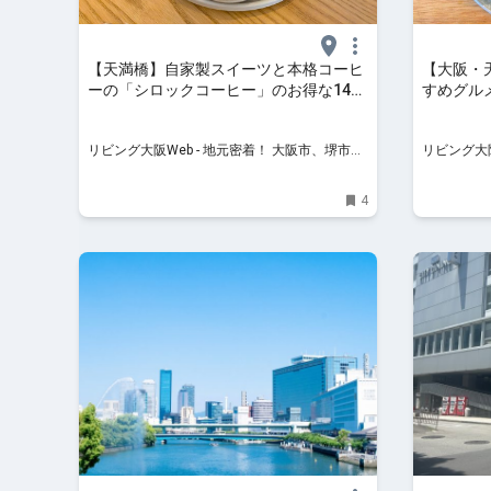
【天満橋】自家製スイーツと本格コーヒ
【大阪・
ーの「シロックコーヒー」のお得な14時
すめグル
までのブランチセット！
リビング大阪Web - 地元密着！ 大阪市、堺市、
リビング大阪
北摂エリア、京阪沿線ほかのグルメ、イベン
北摂エリア
ト、お出かけ、習い事情報
ト、お出か
4