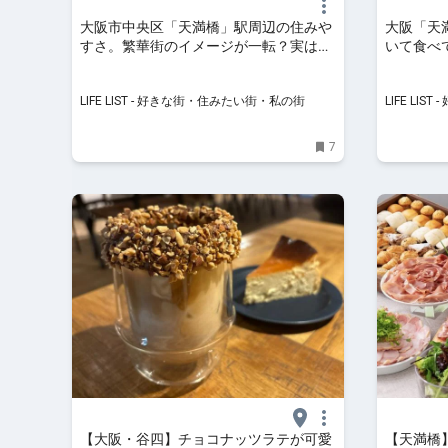
大阪市中央区「天満橋」駅周辺の住みや
大阪「天
すさ。繁華街のイメージが一転？実は緑
いて食べ
豊かな都心暮らしの魅力をご紹介 - LIFE
め散歩・ウ
LIST - 好きな街・住みたい街・私の街
LIFE L
LIFE LIST - 好きな街・住みたい街・私の街
LIFE LI
街
7
【大阪・谷四】チョコナッツラテが可愛
【天満橋