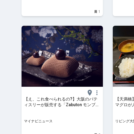
北摂エリア
ト、お出か
1
【え、これ食べられるの?】大阪のパテ
【天満橋
ィスリーが販売する「Zabuton モンブラ
マグロが
ン」が話題 - 「発想力にぶっ飛びまし
た!」「可愛い上に味も濃厚でとてもウマ
マイナビニュース
リビング大阪
ウマ」
北摂エリア
ト、お出か