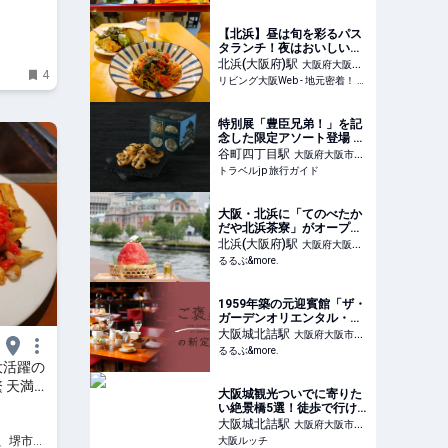
【北浜】昼は旬を彩るパス
タランチ！夜はおいしいワ
インとイタリアン！
北浜(大阪府)
駅
大阪府大阪市
4
「cane（カーネ）」
リビング大阪Web - 地元密着！ 大阪市、堺市、北摂エリア、京阪沿線ほかのグルメ、イベント、お出かけ、習い事情報
中央区
特別展「豊臣兄弟！」を記
念した限定アソート登場 奈
良祥樂が大阪歴史博物館で
谷町四丁目
駅
大阪府大阪市中
販売 | 大阪府 | トラベルjp
トラベルjp 旅行ガイド
央区
旅行ガイド
大阪・北浜に「てのべたか
だや北浜茶寮」がオープ
ン。土佐堀川沿いのテラス
北浜(大阪府)
駅
大阪府大阪市
席で味わう絶品の三輪そう
るるぶ&more.
中央区
めん&季節限定のかき氷｜
るるぶ&more.
1959年築の元迎賓館「ザ・
ガーデンオリエンタル・大
阪」で、一般開放されてい
大阪城北詰
駅
大阪府大阪市都
るレトロ建築とアフタヌー
るるぶ&more.
島区
ンティーを楽しむ【ご褒美
大活躍の
の新定番】｜るるぶ
 天満橋
&more.
大阪城観光ついでに寄りた
い絶景橋5選！徒歩で行け
る穴場スポット徹底ガイ
大阪城北詰
駅
大阪府大阪市都
ド！ ｜ 大阪ルッチ
市、堺市、
大阪ルッチ
島区