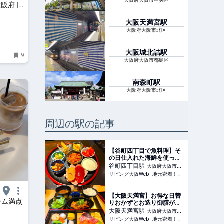
大阪府大阪市中央区
阪府 |
大阪天満宮
駅
大阪府大阪市北区
大阪城北詰
駅
9
大阪府大阪市都島区
南森町
駅
大阪府大阪市北区
周辺の駅の記事
【谷町四丁目で魚料理】そ
の日仕入れた海鮮を使った
お得なコース、550円の海
谷町四丁目
駅
大阪府大阪市中
鮮漬け丼ランチ
リビング大阪Web - 地元密着！ 大阪市、堺市、北摂エリア、京阪沿線ほかのグルメ、イベント、お出かけ、習い事情報
央区
【大阪天満宮】お得な日替
ーム満点
りおかずとお造り御膳が
1000円！トロトロ豚の角
大阪天満宮
駅
大阪府大阪市北
煮！「魚や市 本店」
リビング大阪Web - 地元密着！ 大阪市、堺市、北摂エリア、京阪沿線ほかのグルメ、イベント、お出かけ、習い事情報
区