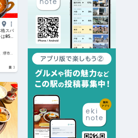
本格スパ
は850
市、堺市、
イベン
3