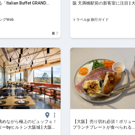
talian Buffet GRAND
阪 天満橋駅前の新客室に注目 | 大
」がホテル京阪 天満橋駅前にオ
トラベルjp 旅行ガイド
シティリビングWeb
ングWeb
トラベルjp 旅行ガイド
7
眺めながら極上のビュッフェ！
【大阪】売り切れ必須！ボリュ
ーbyヒルトン大阪城 | 大阪府 |
ブランチプレートが食べられる
p 旅行ガイド
「sh:rock coffee」 - 朝時間.jp