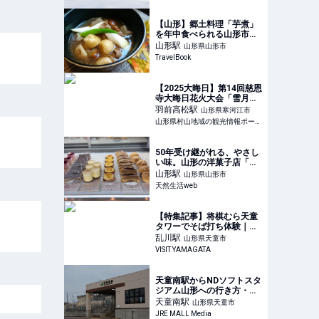
撮る週末フォトグラファー |
Tokyo
【山形】郷土料理「芋煮」
を年中食べられる山形市内
のお店５選 - おすすめ旅行
山形
駅
山形県山形市
を探すならトラベルブック
TravelBook
(TravelBook)
【2025大晦日】第14回慈恩
寺大晦日花火大会「雪月
華」除夜の鐘と冬花火の競
羽前高松
駅
山形県寒河江市
演（寒河江市）：山形県の
山形県村山地域の観光情報ポータルサイト
ほっぺTourism｜山形県村
山地域の観光情報ポータル
サイト
50年受け継がれる、やさし
い味。山形の洋菓子店「パ
ティスリーコウシロウ」沼
山形
駅
山形県山形市
澤幸四郎さんを訪ねて｜料
天然生活web
理家・真藤舞衣子さんの“お
いしい”旅 - 天然生活web
【特集記事】将棋むら天童
タワーでそば打ち体験｜初
心者にもおすすめ！山形・
乱川
駅
山形県天童市
天童で本格そば打ち体験 |
VISIT YAMAGATA
山形 まるごと観光情報サイ
ト「VISIT YAMAGATA」
天童南駅からNDソフトスタ
ジアム山形への行き方・ア
クセス
天童南
駅
山形県天童市
JRE MALL Media