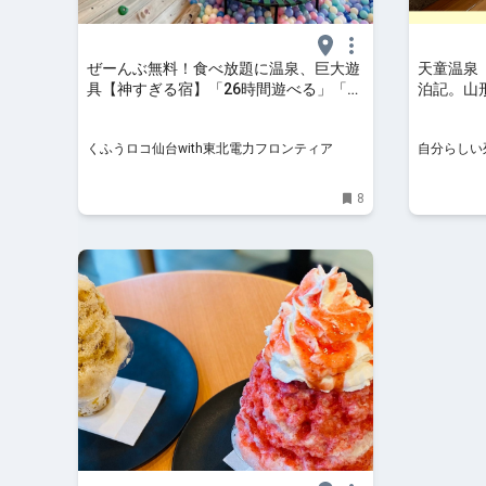
ぜーんぶ無料！食べ放題に温泉、巨大遊
天童温泉
具【神すぎる宿】「26時間遊べる」「1
泊記。山形
泊3食」話題騒然！仙台から1時間「帰り
たび
たくない」大満喫レポ | くふうロコ仙台
くふうロコ仙台with東北電力フロンティア
自分らしい
with東北電力フロンティア
8