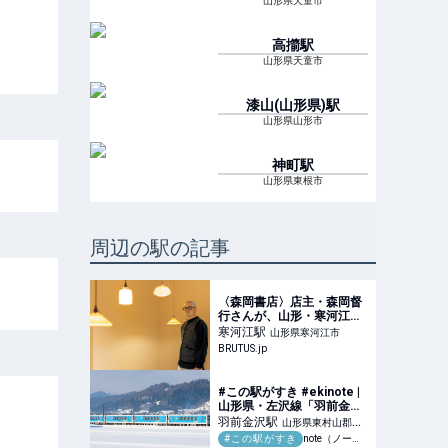
山形県天童市
高擶
駅
山形県天童市
漆山(山形県)
駅
山形県山形市
神町
駅
山形県東根市
周辺の駅の記事
〈森岡書店〉店主・森岡督
行さんが、山形・寒河江で
〈寒河江百貨店〉を始動 |
寒河江
駅
山形県寒河江市
ブルータス| BRUTUS.jp
BRUTUS.jp
#この駅がすき #ekinote |
山形県・左沢線「羽前金沢
駅」｜さっとん | 現役保育
羽前金沢
駅
山形県東村山郡中
士 | 青春写真・親子写真を
#この駅がすき
note（ノート）
山町