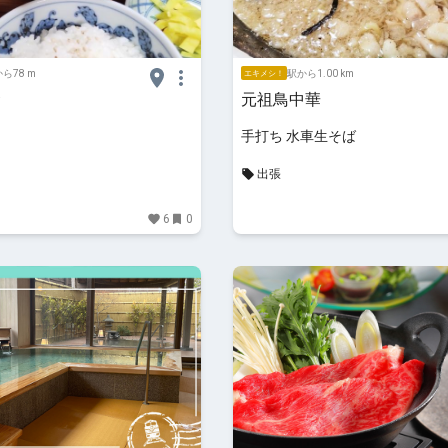
ら78 m
駅から1.00 km
エキメシ！
食
元祖鳥中華
手打ち 水車生そば
出張
6
0