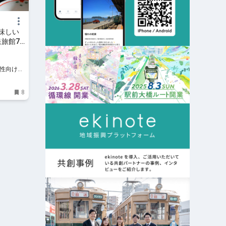
味しい
旅館7
 女性向け旅
8