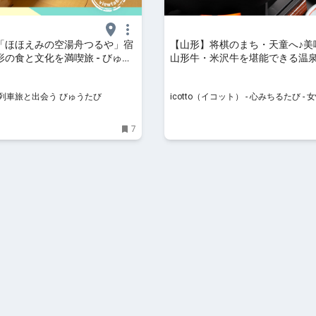
「ほほえみの空湯舟つるや」宿
【山形】将棋のまち・天童へ♪美
の食と文化を満喫旅 - びゅう
山形牛・米沢牛を堪能できる温泉
選 | icotto（イコット）
列車旅と出会う びゅうたび
icotto（イコット） - 心みちるたび -
行・宿泊情報メディア
7