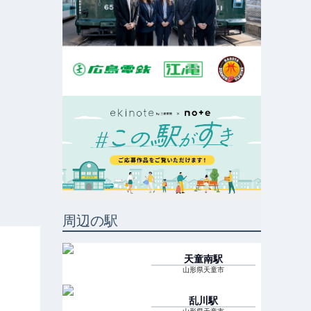
周辺の駅
天童南
駅
山形県天童市
乱川
駅