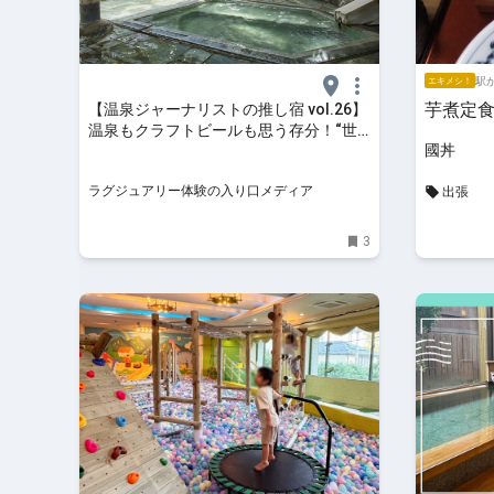
駅か
エキメシ！
芋煮定
【温泉ジャーナリストの推し宿 vol.26】
温泉もクラフトビールも思う存分！“世
國丼
界一の湯上がり体験”が叶う「湯坊いち
らく」
ラグジュアリー体験の入り口メディア
出張
3