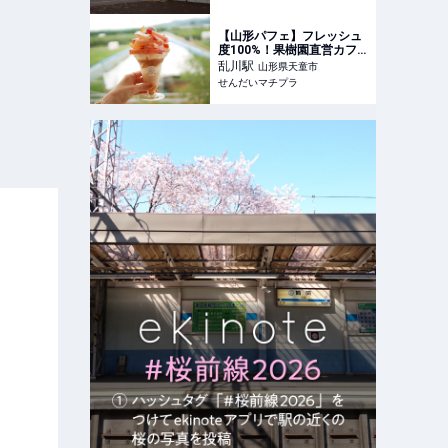
【山形パフェ】フレッシュ
度100%！果樹園直営カフ
ェで旬の桃パフェをいただ
乱川
駅
山形県天童市
きます♪〜o h !Show!Cafe /
せんだいマチプラ
山形県天童市〜 - せんだい
マチプラ