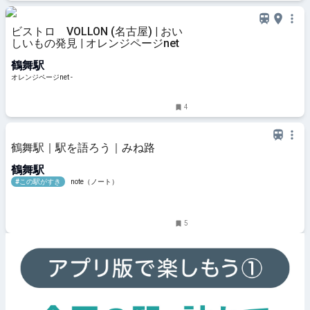
ビストロ VOLLON (名古屋) | おい
しいもの発見 | オレンジページnet
鶴舞駅
オレンジページnet -
4
鶴舞駅｜駅を語ろう｜みね路
鶴舞駅
#この駅がすき
note（ノート）
5