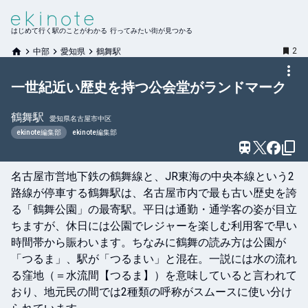
はじめて行く駅のことがわかる 行ってみたい街が見つかる
2
中部
愛知県
鶴舞駅
一世紀近い歴史を持つ公会堂がランドマーク
鶴舞
駅
愛知県名古屋市中区
ekinote編集部
ekinote編集部
名古屋市営地下鉄の鶴舞線と、JR東海の中央本線という2
路線が停車する鶴舞駅は、名古屋市内で最も古い歴史を誇
る「鶴舞公園」の最寄駅。平日は通勤・通学客の姿が目立
ちますが、休日には公園でレジャーを楽しむ利用客で早い
時間帯から賑わいます。ちなみに鶴舞の読み方は公園が
「つるま」、駅が「つるまい」と混在。一説には水の流れ
る窪地（＝水流間【つるま】）を意味していると言われて
おり、地元民の間では2種類の呼称がスムースに使い分け