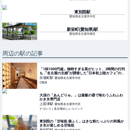
東別院
駅
愛知県名古屋市中区
新栄町(愛知県)
駅
愛知県名古屋市東区
周辺の駅の記事
「1杯1000円超」独特すぎる茶がヒット、2時間の行列
も…“名古屋の主婦”が誘致した“日本初上陸カフェ”の正
体
矢場町
駅
愛知県名古屋市中区
CREA
大須の「あんどりゅ。」は釜飯の器で味わうふわふわ
かき氷専門店
上前津
駅
愛知県名古屋市中区
ナゴレコ｜名古屋めしレコメンド
東別院の「甘味処 柴ふく」はきな粉たっぷりの和風か
き氷が楽しめる甘味処