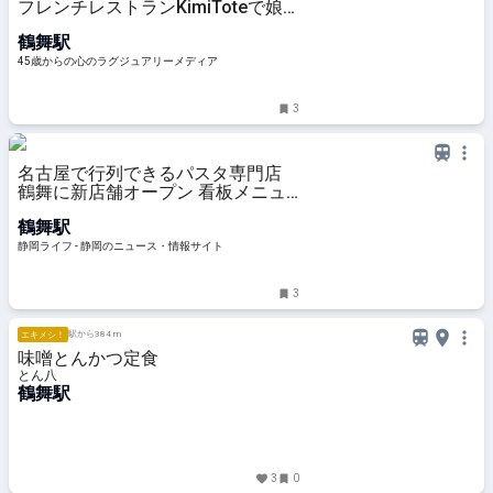
フレンチレストランKimiToteで娘
とランチ
鶴舞駅
45歳からの心のラグジュアリーメディア
3
名古屋で行列できるパスタ専門店
鶴舞に新店舗オープン 看板メニュ
ーには“意外な隠し味” - 静岡ライフ
鶴舞駅
静岡ライフ - 静岡のニュース・情報サイト
3
駅から384 m
エキメシ！
味噌とんかつ定食
とん八
鶴舞駅
3
0