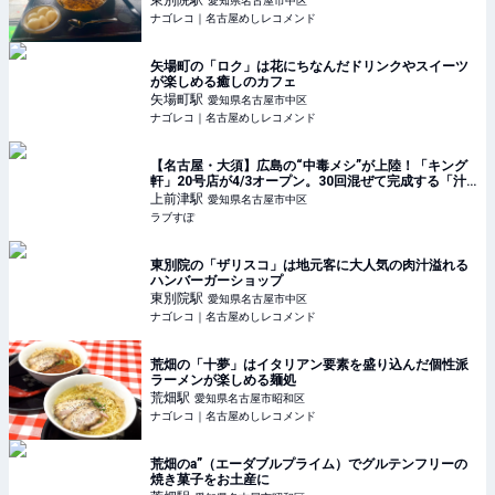
東別院
駅
愛知県名古屋市中区
ナゴレコ｜名古屋めしレコメンド
矢場町の「ロク」は花にちなんだドリンクやスイーツ
が楽しめる癒しのカフェ
矢場町
駅
愛知県名古屋市中区
ナゴレコ｜名古屋めしレコメンド
【名古屋・大須】広島の“中毒メシ”が上陸！「キング
軒」20号店が4/3オープン。30回混ぜて完成する「汁
なし担担麺」のシビれる旨さを体感せよ！ - ラブすぽ
上前津
駅
愛知県名古屋市中区
ラブすぽ
東別院の「ザリスコ」は地元客に大人気の肉汁溢れる
ハンバーガーショップ
東別院
駅
愛知県名古屋市中区
ナゴレコ｜名古屋めしレコメンド
荒畑の「十夢」はイタリアン要素を盛り込んだ個性派
ラーメンが楽しめる麺処
荒畑
駅
愛知県名古屋市昭和区
ナゴレコ｜名古屋めしレコメンド
荒畑のa”（エーダブルプライム）でグルテンフリーの
焼き菓子をお土産に