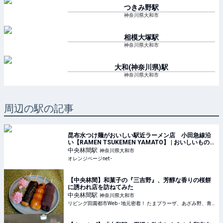
つきみ野
駅
神奈川県大和市
相模大塚
駅
神奈川県大和市
大和(神奈川県)
駅
神奈川県大和市
周辺の駅の記事
昆布水つけ麺がおいしい駅近ラーメン店 小田急線沿
い【RAMEN TSUKEMEN YAMATO】 | おいしいもの
発見 | オレンジページnet
中央林間
駅
神奈川県大和市
オレンジページnet -
【中央林間】和菓子の『三吉野』、芳醇な香りの桜餅
に誘われ店を訪ねてみた
中央林間
駅
神奈川県大和市
リビング田園都市Web - 地元密着！ たまプラーザ、あざみ野、青葉台、港北ニュータウンほかのグルメ、イベント、お出かけ、習い事情報