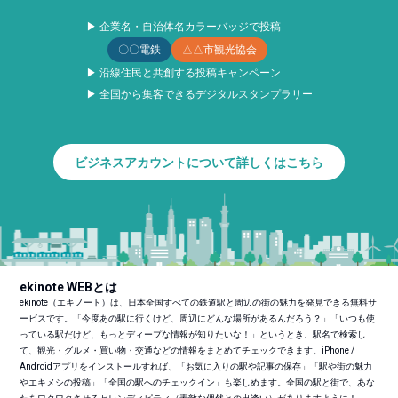
▶ 企業名・自治体名カラーバッジで投稿
〇〇電鉄
△△市観光協会
▶ 沿線住民と共創する投稿キャンペーン
▶ 全国から集客できるデジタルスタンプラリー
ビジネスアカウントについて詳しくはこちら
ekinote WEBとは
ekinote（エキノート）は、日本全国すべての鉄道駅と周辺の街の魅力を発見できる無料サ
ービスです。「今度あの駅に行くけど、周辺にどんな場所があるんだろう？」「いつも使
っている駅だけど、もっとディープな情報が知りたいな！」というとき、駅名で検索し
て、観光・グルメ・買い物・交通などの情報をまとめてチェックできます。iPhone /
Androidアプリをインストールすれば、「お気に入りの駅や記事の保存」「駅や街の魅力
やエキメシの投稿」「全国の駅へのチェックイン」も楽しめます。全国の駅と街で、あな