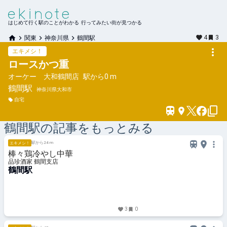
はじめて行く駅のことがわかる 行ってみたい街が見つかる
4
3
関東
神奈川県
鶴間駅
エキメシ！
ロースかつ重
オーケー 大和鶴間店
駅から
0 m
鶴間
駅
神奈川県大和市
自宅
鶴間
駅の記事をもっとみる
駅から24 m
エキメシ！
棒々鶏冷やし中華
品珍酒家 鶴間支店
鶴間駅
3
0