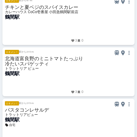
駅から47 m
エキメシ！
チキンと夏ベジのスパイスカレー
カレーハウス CoCo壱番屋 小田急鶴間駅前店
鶴間駅
3
0
駅から215 m
エキメシ！
北海道富良野のミニトマトたっぷり
冷たいスパゲッティ
トラットリア ピュー
鶴間駅
3
0
駅から219 m
エキメシ！
パスタコンレサルデ
トラットリアピュー
鶴間駅
自宅