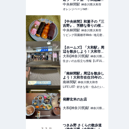
い【RAMEN TSUKEMEN
中央林間
駅
神奈川県大和市
YAMATO】 | おいしいもの
オレンジページnet -
発見 | オレンジページnet
【中央林間】和菓子の『三
吉野』、芳醇な香りの桜餅
に誘われ店を訪ねてみた
中央林間
駅
神奈川県大和市
リビング田園都市Web - 地元密着！ たまプラーザ、あざみ野、青葉台、港北ニュータウンほかのグルメ、イベント、お出かけ、習い事情報
【ホームズ】「大和駅」周
辺を散歩しよう！大和市在
住35年の私のおすすめ散
大和(神奈川県)
駅
神奈川県大
歩・ウォーキングスポット |
住まいのお役立ち情報【LIFULL HOME'S】
和市
住まいのお役立ち情報
「南林間駅」周辺を散歩し
よう！大和市在住35年の私
がおすすめの散歩・ウォー
南林間
駅
神奈川県大和市
キングスポットを紹介しま
LIFE LIST - 好きな街・住みたい街・私の街
す - LIFE LIST - 好きな街・
住みたい街・私の街
発酵玄米のお店
大和(神奈川県)
駅
神奈川県大
和市
つきみ野 さくらの散歩道