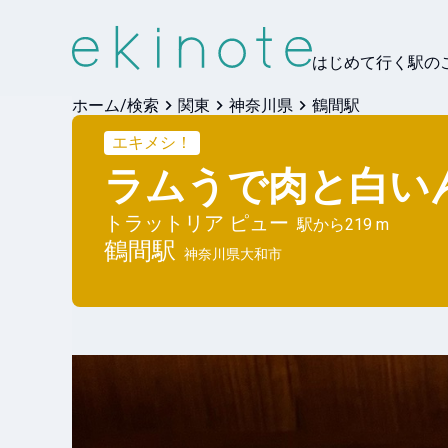
はじめて行く駅の
ホーム/検索
関東
神奈川県
鶴間駅
エキメシ！
ラムうで肉と白い
トラットリア ピュー
駅から
219 m
鶴間
駅
神奈川県大和市