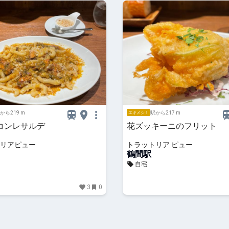
から219 m
駅から217 m
エキメシ！
コンレサルデ
花ズッキーニのフリット
リアピュー
トラットリア ピュー
鶴間駅
自宅
3
0