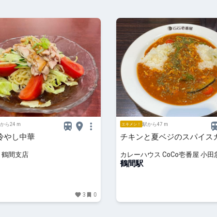
から24 m
駅から47 m
エキメシ！
冷やし中華
チキンと夏ベジのスパイス
 鶴間支店
カレーハウス CoCo壱番屋 小
前店
鶴間駅
3
0