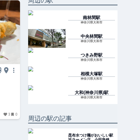
周辺の駅
南林間
駅
神奈川県大和市
中央林間
駅
神奈川県大和市
つきみ野
駅
神奈川県大和市
相模大塚
駅
神奈川県大和市
大和(神奈川県)
駅
神奈川県大和市
3
0
周辺の駅の記事
昆布水つけ麺がおいしい駅
近ラーメン店 小田急線沿