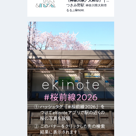
（神奈川県／大和市）｜営
業時間・アクセス｜るるぶ
つきみ野
駅
神奈川県大和市
&more.
るるぶ&more.