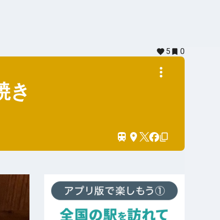
5
0
焼き