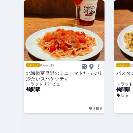
駅から215 m
駅
エキメシ！
エキメシ！
北海道富良野のミニトマトたっぷり
パスタ
冷たいスパゲッティ
トラットリア ピュー
トラット
鶴間駅
鶴間駅
自宅
3
0