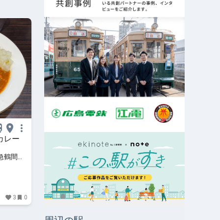
カレー
田急鶴間駅
3
0