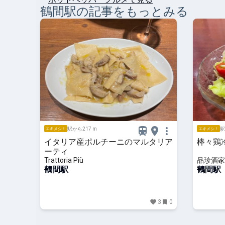
鶴間
駅の記事をもっとみる
駅から217 m
駅
エキメシ！
エキメシ！
イタリア産ポルチーニのマルタリア
棒々鶏
ーティ
Trattoria Più
品珍酒家
鶴間駅
鶴間駅
3
0