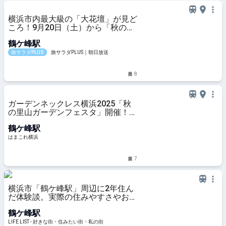
横浜市内最大級の「大花壇」が見ど
ころ！9月20日（土）から「秋の里
山ガーデンフェスタ」が開催
鶴ケ峰駅
旅サラダPLUS
旅サラダPLUS｜朝日放送
8
ガーデンネックレス横浜2025「秋
の里山ガーデンフェスタ」開催！約
100品種15万本咲き誇る大花壇 | は
鶴ケ峰駅
まこれ横浜
はまこれ横浜
7
横浜市「鶴ケ峰駅」周辺に2年住ん
だ体験談。実際の住みやすさやおす
すめスポットを紹介 - LIFE LIST - 好
鶴ケ峰駅
きな街・住みたい街・私の街
LIFE LIST - 好きな街・住みたい街・私の街