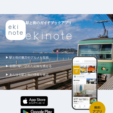
駅と街のガイドブックアプリ
▶ 駅と街の魅力やグルメを投稿
▶ 全国の駅に訪れた記録を残せる
▶ あらゆる駅と街の情報を確認