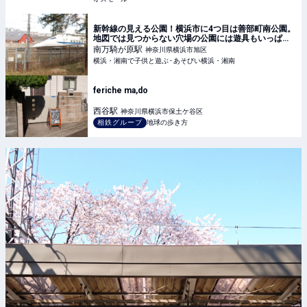
新幹線の見える公園！横浜市に4つ目は善部町南公園。
地図では見つからない穴場の公園には遊具もいっぱ
い！駅から10分。[相鉄いずみ野線 南万騎が原駅から]
南万騎が原
駅
神奈川県横浜市旭区
横浜・湘南で子供と遊ぶ - あそびい横浜・湘南
feriche ma,do
西谷
駅
神奈川県横浜市保土ケ谷区
相鉄グループ
地球の歩き方