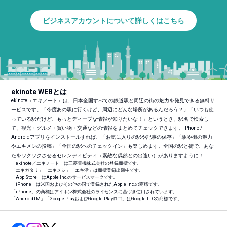
ビジネスアカウントについて詳しくはこちら
ekinote WEBとは
ekinote（エキノート）は、日本全国すべての鉄道駅と周辺の街の魅力を発見できる無料サ
ービスです。「今度あの駅に行くけど、周辺にどんな場所があるんだろう？」「いつも使
っている駅だけど、もっとディープな情報が知りたいな！」というとき、駅名で検索し
て、観光・グルメ・買い物・交通などの情報をまとめてチェックできます。iPhone /
Androidアプリをインストールすれば、「お気に入りの駅や記事の保存」「駅や街の魅力
やエキメシの投稿」「全国の駅へのチェックイン」も楽しめます。全国の駅と街で、あな
たをワクワクさせるセレンディピティ（素敵な偶然との出逢い）がありますように！
「ekinote／エキノート」は三菱電機株式会社の登録商標です。
「エキガタリ」「エキメシ」「エキ活」は商標登録出願中です。
「App Store」はApple Inc.のサービスマークです。
「iPhone」は米国およびその他の国で登録されたApple Inc.の商標です。
「iPhone」の商標はアイホン株式会社のライセンスに基づき使用されています。
「Android
TM
」「Google PlayおよびGoogle Playロゴ」はGoogle LLCの商標です。