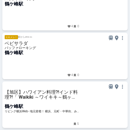
鶴ケ峰駅
4
0
駅から493 m
エキメシ！
ベビサラダ
バッファローキング
鶴ケ峰駅
4
0
【旭区】ハワイアン料理?!インド料
理?!「 Waikiki ～ワイキキ～鶴ヶ峰
店」
鶴ケ峰駅
リビング横浜Web - 地元密着！ 横浜、元町・中華街、み
なとみらいほかのグルメ、イベント、お出かけ、習い事
情報
5