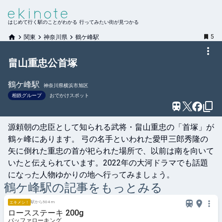
はじめて行く駅のことがわかる 行ってみたい街が見つかる
5
関東
神奈川県
鶴ケ峰駅
畠山重忠公首塚
鶴ケ峰
駅
神奈川県横浜市旭区
相鉄グループ
おでかけスポット
源頼朝の忠臣として知られる武将・畠山重忠の「首塚」が
鶴ヶ峰にあります。 弓の名手といわれた愛甲三郎秀隆の
矢に倒れた重忠の首が祀られた場所で、以前は南を向いて
いたと伝えられています。2022年の大河ドラマでも話題
になった人物ゆかりの地へ行ってみましょう。
鶴ケ峰
駅の記事をもっとみる
駅から504 m
エキメシ！
ロースステーキ 200g
バッファローキング