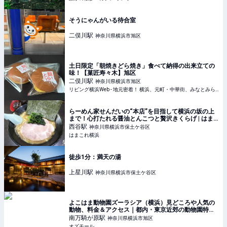
そうにゃんがいる待合室
二俣川
駅
神奈川県横浜市旭区
土日限定「朝焼きどら焼き」食べて納得の出来立ての
味！【菓匠寿々木】旭区
二俣川
駅
神奈川県横浜市旭区
リビング横浜Web - 地元密着！ 横浜、元町・中華街、みなとみらいほかのグルメ、イベント、お出かけ、習い事情報
らーめん家せんだいの“本店”を目指して横浜の坂の上
まで！心打たれる醤油とんこつと贅沢きくらげ | はま
これ横浜
西谷
駅
神奈川県横浜市保土ケ谷区
はまこれ横浜
徒歩1分：満天の湯
上星川
駅
神奈川県横浜市保土ケ谷区
よこはま動物園ズーラシア（横浜）見どころや人気の
動物、料金＆アクセス｜都内・東京近郊の動物園特集
2023 - OZmall
南万騎が原
駅
神奈川県横浜市旭区
オズモール