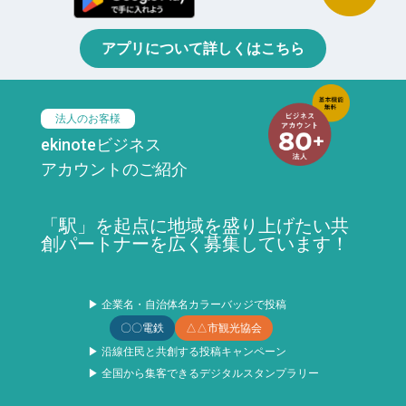
アプリについて詳しくはこちら
法人のお客様
ekinoteビジネス
アカウントのご紹介
「駅」を起点に地域を盛り上げたい共
創パートナーを広く募集しています！
▶ 企業名・自治体名カラーバッジで投稿
〇〇電鉄
△△市観光協会
▶ 沿線住民と共創する投稿キャンペーン
▶ 全国から集客できるデジタルスタンプラリー