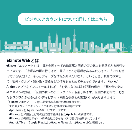
ビジネスアカウントについて詳しくはこちら
ekinote WEBとは
ekinote（エキノート）は、日本全国すべての鉄道駅と周辺の街の魅力を発見できる無料サ
ービスです。「今度あの駅に行くけど、周辺にどんな場所があるんだろう？」「いつも使
っている駅だけど、もっとディープな情報が知りたいな！」というとき、駅名で検索し
て、観光・グルメ・買い物・交通などの情報をまとめてチェックできます。iPhone /
Androidアプリをインストールすれば、「お気に入りの駅や記事の保存」「駅や街の魅力
やエキメシの投稿」「全国の駅へのチェックイン」も楽しめます。全国の駅と街で、あな
たをワクワクさせるセレンディピティ（素敵な偶然との出逢い）がありますように！
「ekinote／エキノート」は三菱電機株式会社の登録商標です。
「エキガタリ」「エキメシ」「エキ活」は商標登録出願中です。
「App Store」はApple Inc.のサービスマークです。
「iPhone」は米国およびその他の国で登録されたApple Inc.の商標です。
「iPhone」の商標はアイホン株式会社のライセンスに基づき使用されています。
「Android
TM
」「Google PlayおよびGoogle Playロゴ」はGoogle LLCの商標です。