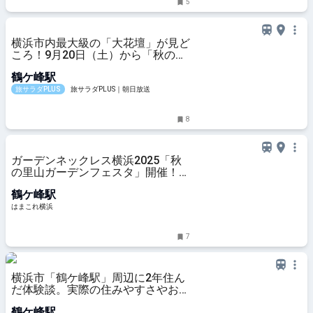
5
横浜市内最大級の「大花壇」が見ど
ころ！9月20日（土）から「秋の里
山ガーデンフェスタ」が開催
鶴ケ峰駅
旅サラダPLUS
旅サラダPLUS｜朝日放送
8
ガーデンネックレス横浜2025「秋
の里山ガーデンフェスタ」開催！約
100品種15万本咲き誇る大花壇 | は
鶴ケ峰駅
まこれ横浜
はまこれ横浜
7
横浜市「鶴ケ峰駅」周辺に2年住ん
だ体験談。実際の住みやすさやおす
すめスポットを紹介 - LIFE LIST - 好
鶴ケ峰駅