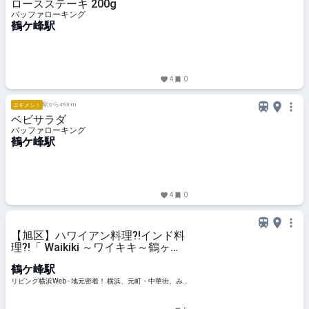
ロースステーキ 200g
バッファローキング
鶴ケ峰駅
4
0
駅から493 m
エキメシ！
ベビサラダ
バッファローキング
鶴ケ峰駅
4
0
【旭区】ハワイアン料理?!インド料
理?!「 Waikiki ～ワイキキ～鶴ヶ峰
店」
鶴ケ峰駅
リビング横浜Web - 地元密着！ 横浜、元町・中華街、み
なとみらいほかのグルメ、イベント、お出かけ、習い事
情報