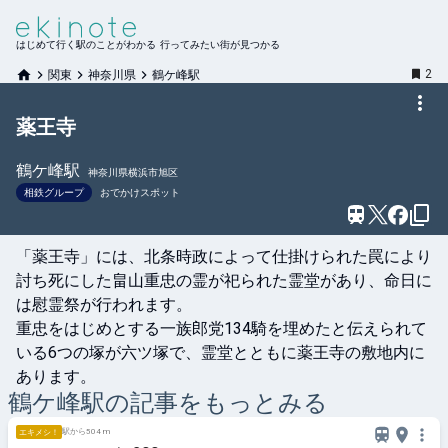
はじめて行く駅のことがわかる 行ってみたい街が見つかる
2
関東
神奈川県
鶴ケ峰駅
薬王寺
鶴ケ峰
駅
神奈川県横浜市旭区
相鉄グループ
おでかけスポット
「薬王寺」には、北条時政によって仕掛けられた罠により
討ち死にした畠山重忠の霊が祀られた霊堂があり、命日に
は慰霊祭が行われます。

重忠をはじめとする一族郎党134騎を埋めたと伝えられて
いる6つの塚が六ツ塚で、霊堂とともに薬王寺の敷地内に
あります。
鶴ケ峰
駅の記事をもっとみる
駅から504 m
エキメシ！