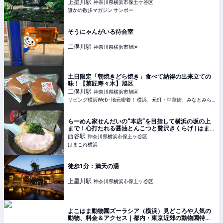
上星川
駅
神奈川県横浜市保土ケ谷区
誰かの散歩マガジン サンポー
そうにゃんがいる待合室
二俣川
駅
神奈川県横浜市旭区
土日限定「朝焼きどら焼き」食べて納得の出来立ての
味！【菓匠寿々木】旭区
二俣川
駅
神奈川県横浜市旭区
リビング横浜Web - 地元密着！ 横浜、元町・中華街、みなとみらいほかのグルメ、イベント、お出かけ、習い事情報
らーめん家せんだいの“本店”を目指して横浜の坂の上
まで！心打たれる醤油とんこつと贅沢きくらげ | はま
これ横浜
西谷
駅
神奈川県横浜市保土ケ谷区
はまこれ横浜
徒歩1分：満天の湯
上星川
駅
神奈川県横浜市保土ケ谷区
よこはま動物園ズーラシア（横浜）見どころや人気の
動物、料金＆アクセス｜都内・東京近郊の動物園特集