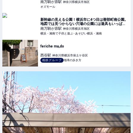
2023 - OZmall
南万騎が原
駅
神奈川県横浜市旭区
オズモール
新幹線の見える公園！横浜市に4つ目は善部町南公園。
地図では見つからない穴場の公園には遊具もいっぱ
い！駅から10分。[相鉄いずみ野線 南万騎が原駅から]
南万騎が原
駅
神奈川県横浜市旭区
横浜・湘南で子供と遊ぶ - あそびい横浜・湘南
feriche ma,do
西谷
駅
神奈川県横浜市保土ケ谷区
相鉄グループ
地球の歩き方