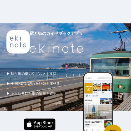
駅と街のガイドブックアプリ
▶ 駅と街の魅力やグルメを投稿
▶ 全国の駅に訪れた記録を残せる
▶ あらゆる駅と街の情報を確認