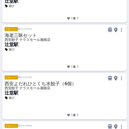
辻堂駅
遊び
3
0
駅から215 m
エキメシ！
海老三昧セット
西安餃子 テラスモール湘南店
辻堂駅
遊び
3
0
駅から212 m
エキメシ！
西安よだれひとくち水餃子（6個）
西安餃子 テラスモール湘南店
辻堂駅
遊び
3
0
駅から155 m
エキメシ！