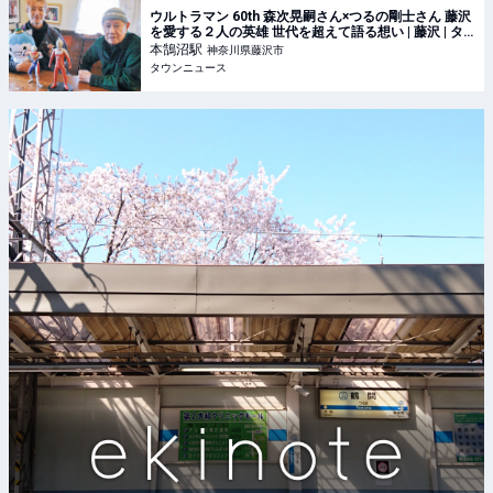
ウルトラマン 60th 森次晃嗣さん×つるの剛士さん 藤沢
を愛する２人の英雄 世代を超えて語る想い | 藤沢 | タ
ウンニュース
本鵠沼
駅
神奈川県藤沢市
タウンニュース