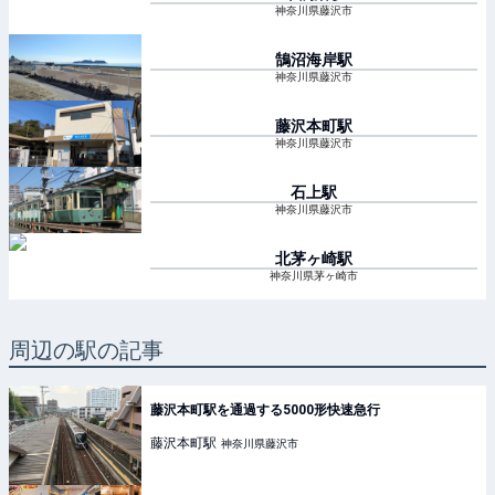
神奈川県藤沢市
鵠沼海岸
駅
神奈川県藤沢市
藤沢本町
駅
神奈川県藤沢市
石上
駅
神奈川県藤沢市
北茅ヶ崎
駅
神奈川県茅ヶ崎市
周辺の駅の記事
藤沢本町駅を通過する5000形快速急行
藤沢本町
駅
神奈川県藤沢市