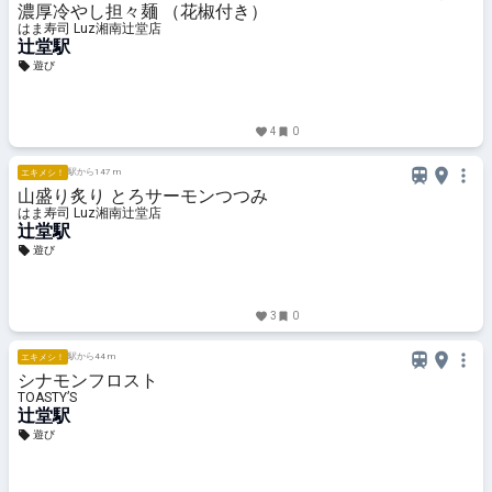
濃厚冷やし担々麺 （花椒付き）
はま寿司 Luz湘南辻堂店
辻堂駅
遊び
4
0
駅から147 m
エキメシ！
山盛り炙り とろサーモンつつみ
はま寿司 Luz湘南辻堂店
辻堂駅
遊び
3
0
駅から44 m
エキメシ！
シナモンフロスト
TOASTY’S
辻堂駅
遊び