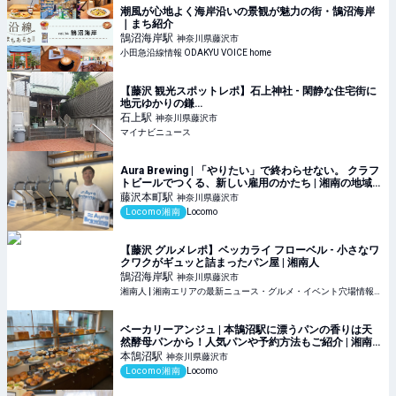
潮風が心地よく海岸沿いの景観が魅力の街・鵠沼海岸
｜まち紹介
鵠沼海岸
駅
神奈川県藤沢市
小田急沿線情報 ODAKYU VOICE home
【藤沢 観光スポットレポ】石上神社 - 閑静な住宅街に
地元ゆかりの鎌…
石上
駅
神奈川県藤沢市
マイナビニュース
Aura Brewing | 「やりたい」で終わらせない。 クラフ
トビールでつくる、新しい雇用のかたち | 湘南の地域
メディア Locomo
藤沢本町
駅
神奈川県藤沢市
Locomo湘南
Locomo
【藤沢 グルメレポ】ベッカライ フローベル - 小さなワ
クワクがギュッと詰まったパン屋 | 湘南人
鵠沼海岸
駅
神奈川県藤沢市
湘南人 | 湘南エリアの最新ニュース・グルメ・イベント穴場情報満載！
ベーカリーアンジュ | 本鵠沼駅に漂うパンの香りは天
然酵母パンから！人気パンや予約方法もご紹介 | 湘南
の地域メディア Locomo
本鵠沼
駅
神奈川県藤沢市
Locomo湘南
Locomo