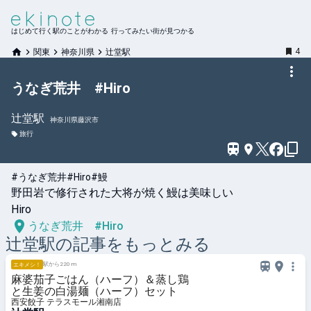
はじめて行く駅のことがわかる 行ってみたい街が見つかる
4
関東
神奈川県
辻堂駅
うなぎ荒井 #Hiro
辻堂
駅
神奈川県藤沢市
旅行
#うなぎ荒井
#Hiro
#鰻
野田岩で修行された大将が焼く鰻は美味しい

Hiro
うなぎ荒井 #Hiro
辻堂
駅の記事をもっとみる
駅から220 m
エキメシ！
麻婆茄子ごはん（ハーフ）＆蒸し鶏
と生姜の白湯麺（ハーフ）セット
西安餃子 テラスモール湘南店