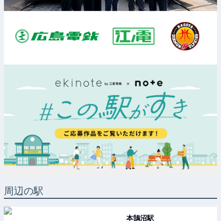
周辺の駅
本鵠沼
駅