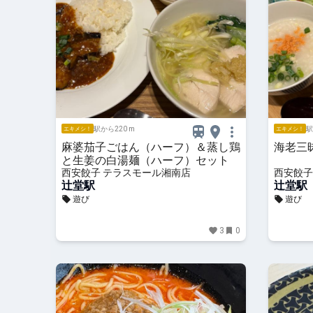
駅から220 m
駅
エキメシ！
エキメシ！
麻婆茄子ごはん（ハーフ）＆蒸し鶏
海老三
と生姜の白湯麺（ハーフ）セット
西安餃子 テラスモール湘南店
西安餃子
辻堂駅
辻堂駅
遊び
遊び
3
0