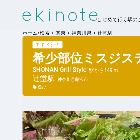
はじめて行く駅の
ホーム/検索
関東
神奈川県
辻堂駅
エキメシ！
希少部位ミスジステー
SHONAN Grill Style
駅から
149 m
辻堂
駅
神奈川県藤沢市
遊び