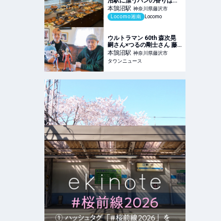
沼駅に漂うパンの香りは天
然酵母パンから！人気パン
本鵠沼
駅
神奈川県藤沢市
や予約方法もご紹介 | 湘南
Locomo湘南
Locomo
の地域メディア Locomo
ウルトラマン 60th 森次晃
嗣さん×つるの剛士さん 藤
沢を愛する２人の英雄 世代
本鵠沼
駅
神奈川県藤沢市
を超えて語る想い | 藤沢 | タ
タウンニュース
ウンニュース