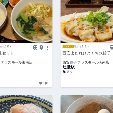
から215 m
駅から212 m
エキメシ！
昧セット
西安よだれひとくち水餃子
 テラスモール湘南店
西安餃子 テラスモール湘南店
辻堂駅
遊び
3
0