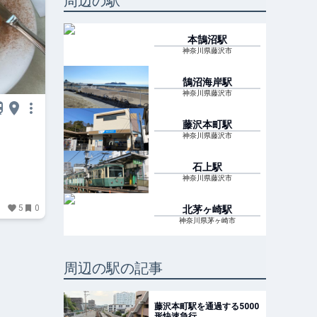
周辺の駅
本鵠沼
駅
神奈川県藤沢市
鵠沼海岸
駅
神奈川県藤沢市
藤沢本町
駅
神奈川県藤沢市
石上
駅
神奈川県藤沢市
5
0
北茅ヶ崎
駅
神奈川県茅ヶ崎市
周辺の駅の記事
藤沢本町駅を通過する5000
形快速急行