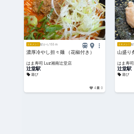
駅から155 m
駅
エキメシ！
エキメシ！
濃厚冷やし担々麺 （花椒付き）
山盛り
はま寿司 Luz湘南辻堂店
はま寿司
辻堂駅
辻堂駅
遊び
遊び
4
0