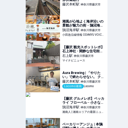
藤沢本町
駅
神奈川県藤沢市
潮風が心地よく海岸沿いの
景観が魅力の街・鵠沼海岸
｜まち紹介
鵠沼海岸
駅
神奈川県藤沢市
小田急沿線情報 ODAKYU VOICE home
【藤沢 観光スポットレポ】
石上神社 - 閑静な住宅街に
地元ゆかりの鎌…
石上
駅
神奈川県藤沢市
マイナビニュース
Aura Brewing | 「やりた
い」で終わらせない。 クラ
フトビールでつくる、新し
藤沢本町
駅
神奈川県藤沢市
い雇用のかたち | 湘南の地
Locomo湘南
Locomo
域メディア Locomo
【藤沢 グルメレポ】ベッカ
ライ フローベル - 小さなワ
クワクがギュッと詰まった
鵠沼海岸
駅
神奈川県藤沢市
パン屋 | 湘南人
湘南人 | 湘南エリアの最新ニュース・グルメ・イベント穴場情報満載！
ベーカリーアンジュ | 本鵠