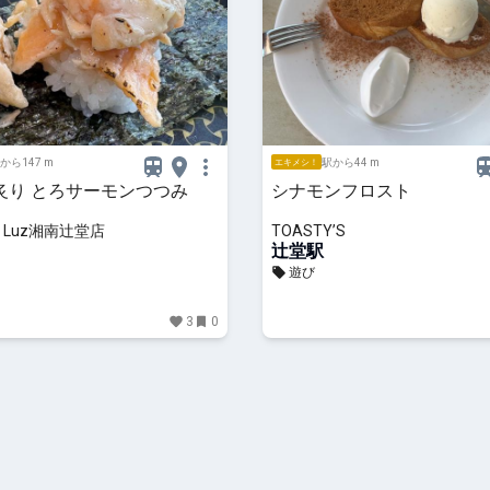
から147 m
駅から44 m
エキメシ！
炙り とろサーモンつつみ
シナモンフロスト
 Luz湘南辻堂店
TOASTY’S
辻堂駅
遊び
3
0