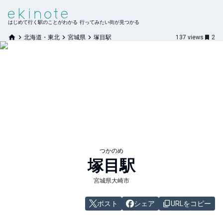
はじめて行く駅のことがわかる 行ってみたい街が見つかる
北海道・東北
宮城県
塚目駅
137
views
2
つかのめ
塚目
駅
宮城県大崎市
ポスト
シェア
URLをコピー