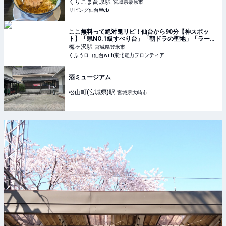
くりこま高原
駅
宮城県栗原市
リビング仙台Web
ここ無料って絶対鬼リピ！仙台から90分【神スポッ
ト】「県NO.1級すべり台」「朝ドラの聖地」「ラーメ
ンもキャンプも最高」 | くふうロコ仙台with東北電力フ
梅ヶ沢
駅
宮城県登米市
ロンティア
くふうロコ仙台with東北電力フロンティア
酒ミュージアム
松山町(宮城県)
駅
宮城県大崎市