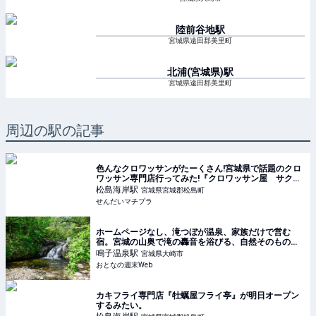
陸前谷地
駅
宮城県遠田郡美里町
北浦(宮城県)
駅
宮城県遠田郡美里町
周辺の駅の記事
色んなクロワッサンがたーくさん!宮城県で話題のクロ
ワッサン専門店行ってみた!『クロワッサン屋 サクサ
ク 松島店』~宮城県松島~ - せんだいマチプラ
松島海岸
駅
宮城県宮城郡松島町
せんだいマチプラ
ホームページなし、滝つぼが温泉、家族だけで営む
宿。宮城の山奥で滝の轟音を浴びる、自然そのものの
温泉体験
鳴子温泉
駅
宮城県大崎市
おとなの週末Web
カキフライ専門店『牡蠣屋フライ亭』が明日オープン
するみたい。