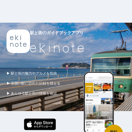
駅と街のガイドブックアプリ
▶ 駅と街の魅力やグルメを投稿
▶ 全国の駅に訪れた記録を残せる
▶ あらゆる駅と街の情報を確認