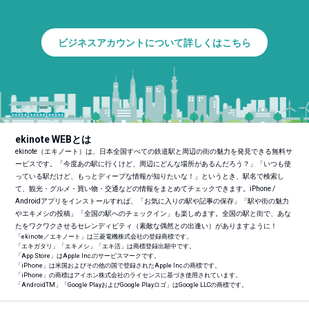
ビジネスアカウントについて詳しくはこちら
ekinote WEBとは
ekinote（エキノート）は、日本全国すべての鉄道駅と周辺の街の魅力を発見できる無料サ
ービスです。「今度あの駅に行くけど、周辺にどんな場所があるんだろう？」「いつも使
っている駅だけど、もっとディープな情報が知りたいな！」というとき、駅名で検索し
て、観光・グルメ・買い物・交通などの情報をまとめてチェックできます。iPhone /
Androidアプリをインストールすれば、「お気に入りの駅や記事の保存」「駅や街の魅力
やエキメシの投稿」「全国の駅へのチェックイン」も楽しめます。全国の駅と街で、あな
たをワクワクさせるセレンディピティ（素敵な偶然との出逢い）がありますように！
「ekinote／エキノート」は三菱電機株式会社の登録商標です。
「エキガタリ」「エキメシ」「エキ活」は商標登録出願中です。
「App Store」はApple Inc.のサービスマークです。
「iPhone」は米国およびその他の国で登録されたApple Inc.の商標です。
「iPhone」の商標はアイホン株式会社のライセンスに基づき使用されています。
「Android
TM
」「Google PlayおよびGoogle Playロゴ」はGoogle LLCの商標です。