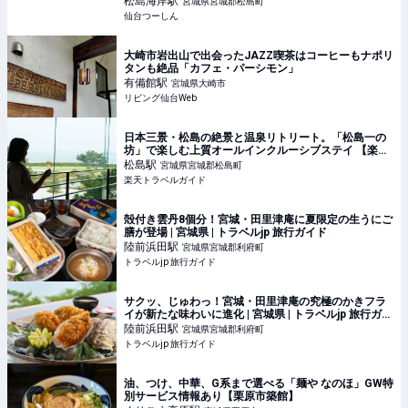
松島海岸
駅
宮城県宮城郡松島町
仙台つーしん
大崎市岩出山で出会ったJAZZ喫茶はコーヒーもナポリ
タンも絶品「カフェ・パーシモン」
有備館
駅
宮城県大崎市
リビング仙台Web
日本三景・松島の絶景と温泉リトリート。「松島一の
坊」で楽しむ上質オールインクルーシブステイ 【楽天
トラベル】
松島
駅
宮城県宮城郡松島町
楽天トラベルガイド
殻付き雲丹8個分！宮城・田里津庵に夏限定の生うにご
膳が登場 | 宮城県 | トラベルjp 旅行ガイド
陸前浜田
駅
宮城県宮城郡利府町
トラベルjp 旅行ガイド
サクッ、じゅわっ！宮城・田里津庵の究極のかきフラ
イが新たな味わいに進化 | 宮城県 | トラベルjp 旅行ガイ
ド
陸前浜田
駅
宮城県宮城郡利府町
トラベルjp 旅行ガイド
油、つけ、中華、G系まで選べる「麺や なのほ」GW特
別サービス情報あり【栗原市築館】