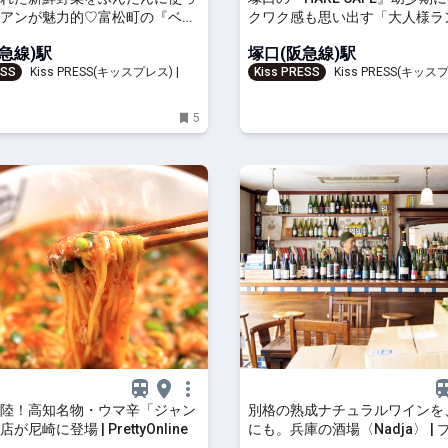
アンが魅力的♡富松町の『ベル
クワク感も思い出す「大人様ラ
』
満喫♪
急線)駅
塚口(阪急線)駅
ESS
Kiss PRESS(キッスプレス) | 街
Kiss PRESS
Kiss PRESS(キッスプ
と楽しもう
を、もっと楽しもう
5
陸！高知名物・ウマ辛「ジャン
別格の熟成ナチュラルワインを
が尼崎に登場 | PrettyOnline
にも。兵庫の酒場〈Nadja〉 |