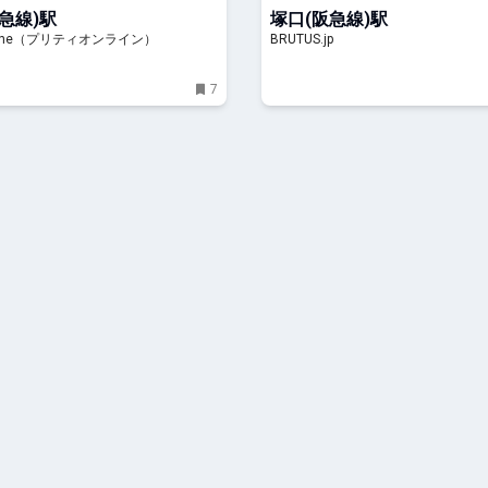
ス| BRUTUS.jp
急線)駅
塚口(阪急線)駅
Online（プリティオンライン）
BRUTUS.jp
7