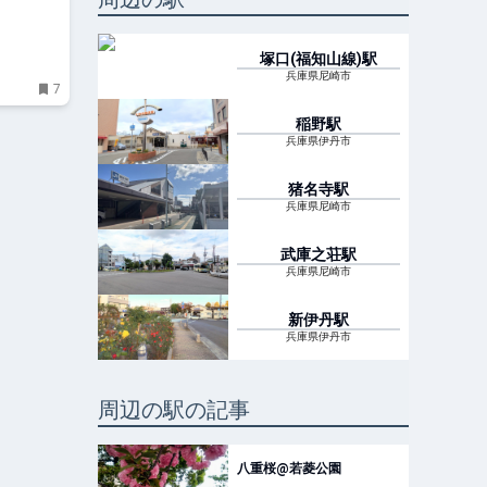
塚口(福知山線)
駅
兵庫県尼崎市
7
稲野
駅
兵庫県伊丹市
猪名寺
駅
兵庫県尼崎市
武庫之荘
駅
兵庫県尼崎市
新伊丹
駅
兵庫県伊丹市
周辺の駅の記事
八重桜@若菱公園