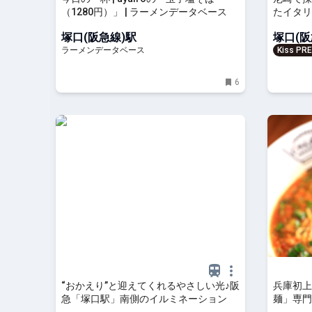
（1280円）」 | ラーメンデータベース
たイタリ
ドゥーラ
塚口(阪急線)駅
塚口(阪
ラーメンデータベース
Kiss PR
を、もっ
6
“おかえり”と迎えてくれるやさしい光♪阪
兵庫初上
急「塚口駅」南側のイルミネーション
麺」専門店