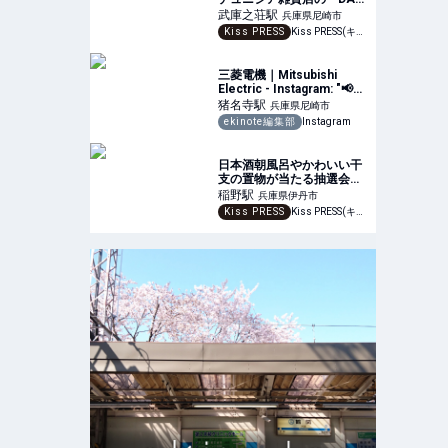
YASMINE』を訪問
武庫之荘
駅
兵庫県尼崎市
Kiss PRESS
Kiss PRESS(キッスプレス) | 街を、もっと楽しもう
三菱電機｜Mitsubishi
Electric - Instagram: "📢📺
NHK総合「魔改造の夜」に
猪名寺
駅
兵庫県尼崎市
三菱電機が出場㊗️ 念願の出
ekinote編集部
Instagram
場です…！ゴリラちゃんが
ターザン？😳 難問に挑む技
術者た
日本酒朝風呂やかわいい干
支の置物が当たる抽選会も♪
つかしん天然温泉『湯の華
稲野
駅
兵庫県伊丹市
廊』 尼崎市
Kiss PRESS
Kiss PRESS(キッスプレス) | 街を、もっと楽しもう