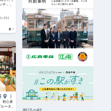
ンチ」を
レス) | 街
7
、初心者
 ブルータ
周辺の駅