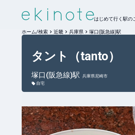
はじめて行く駅の
ホーム/検索
近畿
兵庫県
塚口(阪急線)駅
タント（tanto）
塚口(阪急線)
駅
兵庫県尼崎市
自宅