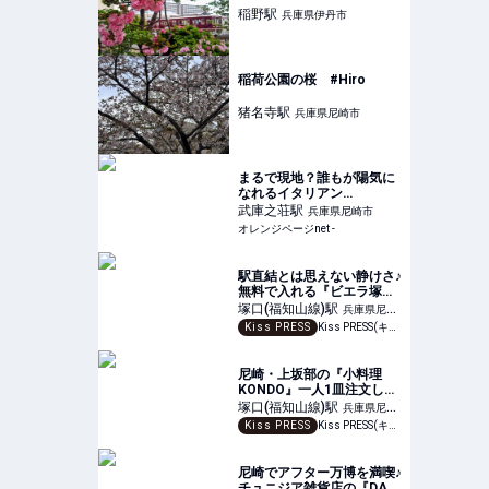
稲野
駅
兵庫県伊丹市
稲荷公園の桜 #Hiro
猪名寺
駅
兵庫県尼崎市
まるで現地？誰もが陽気に
なれるイタリアン
【CASARECCIO/兵庫 尼崎
武庫之荘
駅
兵庫県尼崎市
武庫之荘】 | おいしいもの
オレンジページnet -
発見 | オレンジページnet
駅直結とは思えない静けさ♪
無料で入れる『ビエラ塚
口』屋上庭園の夜景が心地
塚口(福知山線)
駅
兵庫県尼崎
いい
Kiss PRESS
Kiss PRESS(キッスプレス) | 街を、もっと楽しもう
市
尼崎・上坂部の『小料理
KONDO』一人1皿注文した
くなる「長芋とイカ塩辛バ
塚口(福知山線)
駅
兵庫県尼崎
ター炒め」を実食
Kiss PRESS
Kiss PRESS(キッスプレス) | 街を、もっと楽しもう
市
尼崎でアフター万博を満喫♪
チュニジア雑貨店の『DAR