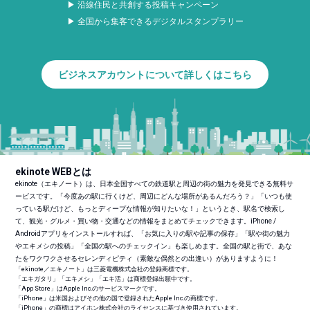
▶ 沿線住民と共創する投稿キャンペーン
▶ 全国から集客できるデジタルスタンプラリー
ビジネスアカウントについて詳しくはこちら
ekinote WEBとは
ekinote（エキノート）は、日本全国すべての鉄道駅と周辺の街の魅力を発見できる無料サ
ービスです。「今度あの駅に行くけど、周辺にどんな場所があるんだろう？」「いつも使
っている駅だけど、もっとディープな情報が知りたいな！」というとき、駅名で検索し
て、観光・グルメ・買い物・交通などの情報をまとめてチェックできます。iPhone /
Androidアプリをインストールすれば、「お気に入りの駅や記事の保存」「駅や街の魅力
やエキメシの投稿」「全国の駅へのチェックイン」も楽しめます。全国の駅と街で、あな
たをワクワクさせるセレンディピティ（素敵な偶然との出逢い）がありますように！
「ekinote／エキノート」は三菱電機株式会社の登録商標です。
「エキガタリ」「エキメシ」「エキ活」は商標登録出願中です。
「App Store」はApple Inc.のサービスマークです。
「iPhone」は米国およびその他の国で登録されたApple Inc.の商標です。
「iPhone」の商標はアイホン株式会社のライセンスに基づき使用されています。