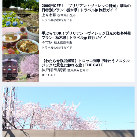
2000円OFF！「ブリリアントヴィレッジ日光」県民の
日特別プラン | 栃木県 | トラベルjp 旅行ガイド
上今市
駅
栃木県日光市
トラベルjp 旅行ガイド
手ぶらでOK！ブリリアントヴィレッジ日光の秋冬特別
プラン | 栃木県 | トラベルjp 旅行ガイド
今市
駅
栃木県日光市
トラベルjp 旅行ガイド
【わたらせ渓谷鐵道】トロッコ列車で味わうノスタル
ジックな景色に触れる旅 | THE GATE
神戸(群馬県)
駅
群馬県みどり市
THE GATE