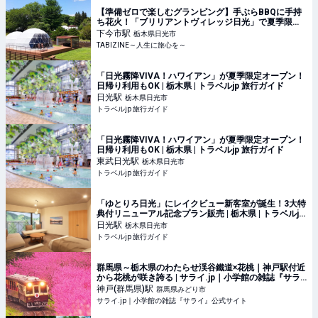
【準備ゼロで楽しむグランピング】手ぶらBBQに手持
ち花火！「ブリリアントヴィレッジ日光」で夏季限定
プランが予約開始｜栃木県 | TABIZINE～人生に旅心を
下今市
駅
栃木県日光市
～
TABIZINE～人生に旅心を～
「日光霧降VIVA！ハワイアン」が夏季限定オープン！
日帰り利用もOK | 栃木県 | トラベルjp 旅行ガイド
日光
駅
栃木県日光市
トラベルjp 旅行ガイド
「日光霧降VIVA！ハワイアン」が夏季限定オープン！
日帰り利用もOK | 栃木県 | トラベルjp 旅行ガイド
東武日光
駅
栃木県日光市
トラベルjp 旅行ガイド
「ゆとりろ日光」にレイクビュー新客室が誕生！3大特
典付リニューアル記念プラン販売 | 栃木県 | トラベルjp
旅行ガイド
日光
駅
栃木県日光市
トラベルjp 旅行ガイド
群馬県～栃木県のわたらせ渓谷鐵道×花桃｜神戸駅付近
から花桃が咲き誇る | サライ.jp｜小学館の雑誌『サラ
イ』公式サイト
神戸(群馬県)
駅
群馬県みどり市
サライ.jp｜小学館の雑誌『サライ』公式サイト