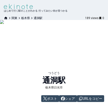
はじめて行く駅のことがわかる 行ってみたい街が見つかる
関東
栃木県
通洞駅
189
views
0
つうどう
通洞
駅
栃木県日光市
ポスト
シェア
URLをコピー