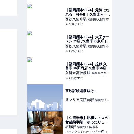
【福岡麺本2024】元気にな
れる一杯を!! ｜久留米らー
めん道 麺志(めんし) 本店 /
西鉄久留米
駅
福岡県久留米市
久留米市東町 | ふくおかナ
ふくおかナビ
ビ
【福岡麺本2024】大栄ラー
メン 本店 /久留米市東町 |
ふくおかナビ
西鉄久留米
駅
福岡県久留米市
ふくおかナビ
【福岡麺本2024】拉麵 久
留米 本田商店 久留米本店/
久留米市南 | ふくおかナビ
久留米高校前
駅
福岡県久留米
ふくおかナビ
市
西鉄試験場前駅は…
聖マリア病院前
駅
福岡県久留
米市
【久留米市】昭和レトロの
老舗純喫茶！ゆったりした
時間の中で美味しい珈琲
櫛原
駅
福岡県久留米市
リビングふくおか・北九州Web