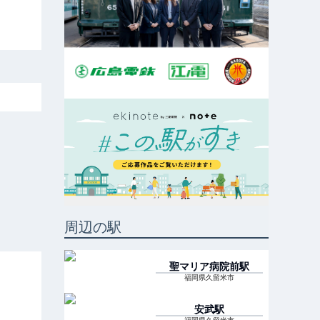
周辺の駅
聖マリア病院前
駅
福岡県久留米市
安武
駅