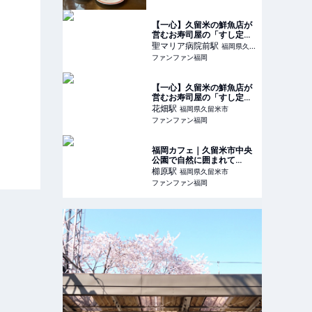
【一心】久留米の鮮魚店が
営むお寿司屋の「すし定
食」が凄かった。 | ファン
聖マリア病院前
駅
福岡県久留
ファン福岡
ファンファン福岡
米市
【一心】久留米の鮮魚店が
営むお寿司屋の「すし定
食」が凄かった。 | ファン
花畑
駅
福岡県久留米市
ファン福岡
ファンファン福岡
福岡カフェ｜久留米市中央
公園で自然に囲まれて
【Cafe&Studio
櫛原
駅
福岡県久留米市
KURUMERU】〜グルメ探検
ファンファン福岡
隊〜 | ファンファン福岡