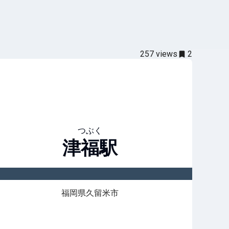
257
views
2
つぶく
津福
駅
福岡県久留米市