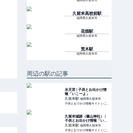
福岡県久留米市
久留米高校前
駅
福岡県久留米市
花畑
駅
福岡県久留米市
荒木
駅
福岡県久留米市
周辺の駅の記事
水天宮 | 子供とお出かけ情
報「いこーよ」
久留米
駅
福岡県久留米市
子供とおでかけ情報サイト いこーよ
久留米城跡（篠山神社） |
子供とお出かけ情報「いこ
ーよ」
久留米
駅
福岡県久留米市
子供とおでかけ情報サイト いこーよ