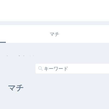
マチ
エキガタリ
する記事がありません
マチ