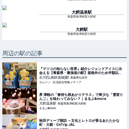
大鰐温泉
駅
青森県南津軽郡大鰐町
大鰐
駅
青森県南津軽郡大鰐町
周辺の駅の記事
『マツコの知らない世界』紹介レジェンドアイスに出
会える【青森県・最強道の駅】規格外のため半額以下
(感涙)超高級メロン…夏の“ひんやり”を大量ゲット！ |
石川(弘南鉄道線)
駅
青森県弘前市
ヨムーノ
ヨムーノ - 生活総合情報メディア
界 津軽の「春待ち桜あかりテラス」で希少な「雪室り
んご」を味わってみない？｜るるぶ&more.
大鰐温泉
駅
青森県南津軽郡大鰐町
るるぶ&more.
秋田ディープ探訪 ～文化とレトロが香るあたたかな
町・大館 - OnTrip JAL