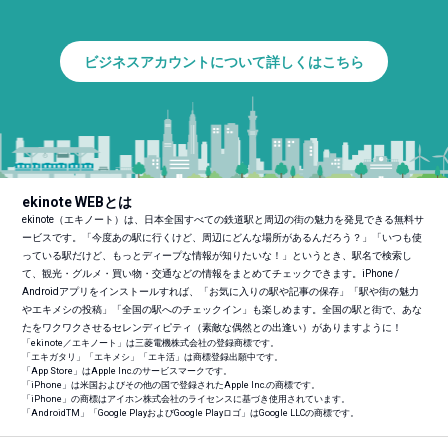
ビジネスアカウントについて詳しくはこちら
ekinote WEBとは
ekinote（エキノート）は、日本全国すべての鉄道駅と周辺の街の魅力を発見できる無料サ
ービスです。「今度あの駅に行くけど、周辺にどんな場所があるんだろう？」「いつも使
っている駅だけど、もっとディープな情報が知りたいな！」というとき、駅名で検索し
て、観光・グルメ・買い物・交通などの情報をまとめてチェックできます。iPhone /
Androidアプリをインストールすれば、「お気に入りの駅や記事の保存」「駅や街の魅力
やエキメシの投稿」「全国の駅へのチェックイン」も楽しめます。全国の駅と街で、あな
たをワクワクさせるセレンディピティ（素敵な偶然との出逢い）がありますように！
「ekinote／エキノート」は三菱電機株式会社の登録商標です。
「エキガタリ」「エキメシ」「エキ活」は商標登録出願中です。
「App Store」はApple Inc.のサービスマークです。
「iPhone」は米国およびその他の国で登録されたApple Inc.の商標です。
「iPhone」の商標はアイホン株式会社のライセンスに基づき使用されています。
「Android
TM
」「Google PlayおよびGoogle Playロゴ」はGoogle LLCの商標です。