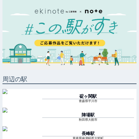
周辺の駅
碇ヶ関
駅
青森県平川市
陣場
駅
秋田県大館市
長峰
駅
青森県南津軽郡大鰐町