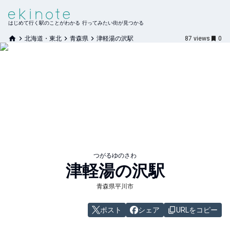
はじめて行く駅のことがわかる 行ってみたい街が見つかる
北海道・東北
青森県
津軽湯の沢駅
87
views
0
つがるゆのさわ
津軽湯の沢
駅
青森県平川市
ポスト
シェア
URLをコピー