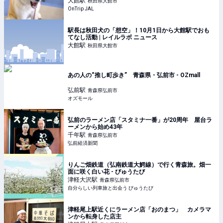
大館
駅
秋田県大館市
OnTrip JAL
駅長は秋田犬の「想空」！10月1日から大館駅でおも
てなし活動 | レイルラボ ニュース
大館
駅
秋田県大館市
あの人の“推し町歩き” 青森県・弘前市 - OZmall
弘前
駅
青森県弘前市
オズモール
弘前のラーメン店「スタミナ一番」が20周年 屋台ラ
ーメンから始め43年
千年
駅
青森県弘前市
弘前経済新聞
りんご畑鉄道（弘南鉄道大鰐線）で行く青森旅。畑一
面に咲く白い花 - びゅうたび
津軽大沢
駅
青森県弘前市
自分らしい列車旅と出会う びゅうたび
津軽尾上駅近くにラーメン店「おのまつ」 カメラマ
ンから転身した店主