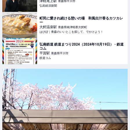
津軽尾上
駅
青森県平川市
弘前経済新聞
町民に愛され続ける憩いの場 和風出汁香るカツカレ
ー
大鰐温泉
駅
青森県南津軽郡大鰐町
はぴぽ｜青森のいいとこを探して、でかけよう！
弘南鉄道 鉄道まつり2024（2024年10月19日） - 鉄道
コム
平賀
駅
青森県平川市
鉄道コム