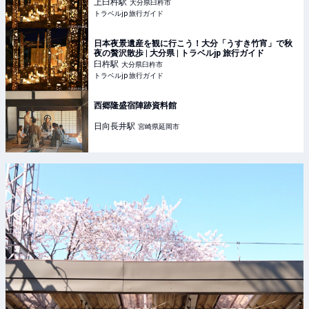
上臼杵
駅
大分県臼杵市
トラベルjp 旅行ガイド
日本夜景遺産を観に行こう！大分「うすき竹宵」で秋
夜の贅沢散歩 | 大分県 | トラベルjp 旅行ガイド
臼杵
駅
大分県臼杵市
トラベルjp 旅行ガイド
西郷隆盛宿陣跡資料館
日向長井
駅
宮崎県延岡市