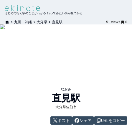
はじめて行く駅のことがわかる 行ってみたい街が見つかる
九州・沖縄
大分県
直見駅
51
views
0
なおみ
直見
駅
大分県佐伯市
ポスト
シェア
URLをコピー