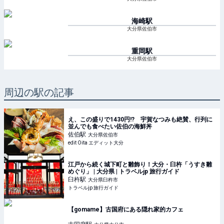
海崎
駅
大分県佐伯市
重岡
駅
大分県佐伯市
周辺の駅の記事
え、この盛りで1430円!? 宇賀なつみも絶賛、行列に
並んでも食べたい佐伯の海鮮丼
佐伯
駅
大分県佐伯市
edit Oita エディット大分
江戸から続く城下町と雛飾り！大分・臼杵「うすき雛
めぐり」 | 大分県 | トラベルjp 旅行ガイド
臼杵
駅
大分県臼杵市
トラベルjp 旅行ガイド
【gomame】古国府にある隠れ家的カフェ