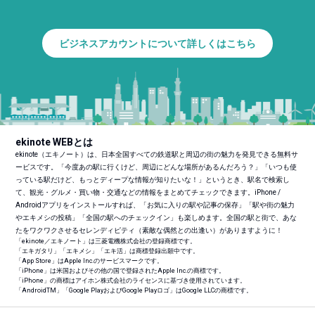
ビジネスアカウントについて詳しくはこちら
ekinote WEBとは
ekinote（エキノート）は、日本全国すべての鉄道駅と周辺の街の魅力を発見できる無料サ
ービスです。「今度あの駅に行くけど、周辺にどんな場所があるんだろう？」「いつも使
っている駅だけど、もっとディープな情報が知りたいな！」というとき、駅名で検索し
て、観光・グルメ・買い物・交通などの情報をまとめてチェックできます。iPhone /
Androidアプリをインストールすれば、「お気に入りの駅や記事の保存」「駅や街の魅力
やエキメシの投稿」「全国の駅へのチェックイン」も楽しめます。全国の駅と街で、あな
たをワクワクさせるセレンディピティ（素敵な偶然との出逢い）がありますように！
「ekinote／エキノート」は三菱電機株式会社の登録商標です。
「エキガタリ」「エキメシ」「エキ活」は商標登録出願中です。
「App Store」はApple Inc.のサービスマークです。
「iPhone」は米国およびその他の国で登録されたApple Inc.の商標です。
「iPhone」の商標はアイホン株式会社のライセンスに基づき使用されています。
「Android
TM
」「Google PlayおよびGoogle Playロゴ」はGoogle LLCの商標です。