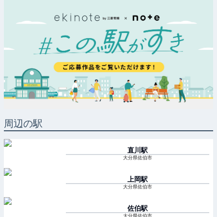
周辺の駅
直川
駅
大分県佐伯市
上岡
駅
大分県佐伯市
佐伯
駅
大分県佐伯市