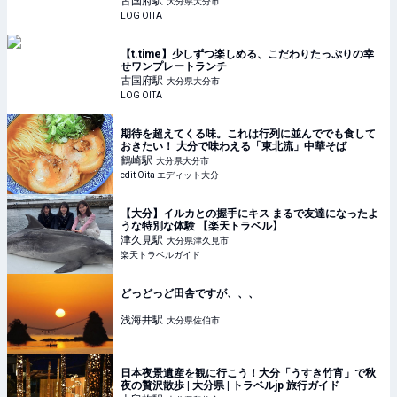
古国府
駅
大分県大分市
LOG OITA
【t.time】少しずつ楽しめる、こだわりたっぷりの幸
せワンプレートランチ
古国府
駅
大分県大分市
LOG OITA
期待を超えてくる味。これは行列に並んででも食して
おきたい！ 大分で味わえる「東北流」中華そば
鶴崎
駅
大分県大分市
edit Oita エディット大分
【大分】イルカとの握手にキス まるで友達になったよ
うな特別な体験 【楽天トラベル】
津久見
駅
大分県津久見市
楽天トラベルガイド
どっどっど田舎ですが、、、
浅海井
駅
大分県佐伯市
日本夜景遺産を観に行こう！大分「うすき竹宵」で秋
夜の贅沢散歩 | 大分県 | トラベルjp 旅行ガイド