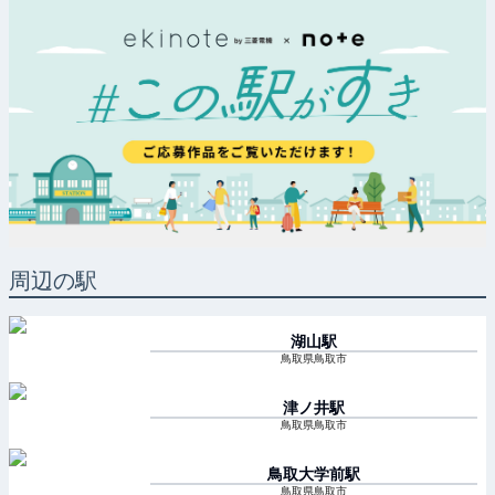
周辺の駅
湖山
駅
鳥取県鳥取市
津ノ井
駅
鳥取県鳥取市
鳥取大学前
駅
鳥取県鳥取市