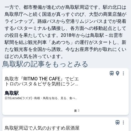
一方で、都市整備が進むのが鳥取駅周辺です。駅の北口は
鳥取県庁へと続く国道が真っすぐのび、大型の商業店舗が
ラインナップ。路線バスから空港リムジンバスまでが発着
するバスターミナルも隣接し、各方面への移動起点として
の役目を果たしています。2018年からは鳥取駅－出雲市
駅間を結ぶ観光列車「あめつち」の運行がスタートし、新
たな観光客を全国から誘致。今なお座席予約が取れにくい
ほどの人気を誇っています。
鳥取
駅の記事をもっとみる
鳥取市『RITMO THE CAFE』でピエ
トロのパスタ＆ピザを気軽にランチ
で – 日刊Lazuda
鳥取駅
日刊Lazuda(ラズダ) - 島根・鳥取を知る、見る、食べ
る、遊ぶ、暮らすWebマガジン
3
鳥取駅周辺で人気のおすすめ居酒屋