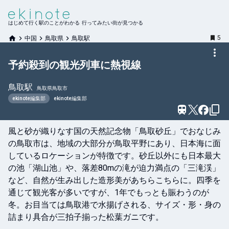
はじめて行く駅のことがわかる 行ってみたい街が見つかる
5
中国
鳥取県
鳥取駅
予約殺到の観光列車に熱視線
鳥取
駅
鳥取県鳥取市
ekinote編集部
ekinote編集部
風と砂が織りなす国の天然記念物「鳥取砂丘」でおなじみ
の鳥取市は、地域の大部分が鳥取平野にあり、日本海に面
しているロケーションが特徴です。砂丘以外にも日本最大
の池「湖山池」や、落差80mの滝が迫力満点の「三滝渓」
など、自然が生み出した造形美があちらこちらに。四季を
通じて観光客が多いですが、1年でもっとも賑わうのが
冬。お目当ては鳥取港で水揚げされる、サイズ・形・身の
詰まり具合が三拍子揃った松葉ガニです。
