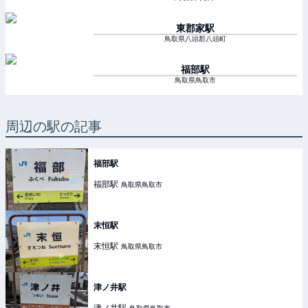
東郡家
駅
鳥取県八頭郡八頭町
福部
駅
鳥取県鳥取市
周辺の駅の記事
福部駅
福部
駅
鳥取県鳥取市
末恒駅
末恒
駅
鳥取県鳥取市
津ノ井駅