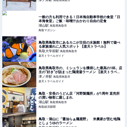
津ノ井
駅
鳥取県鳥取市
一般の方も利用できる！日本海自動車学校の食堂「日
本海食堂」ご飯・味噌汁おかわり自由の定食
湖山
駅
鳥取県鳥取市
鳥取マガジン
鳥取県鳥取市にあるカニが主役の水族館！無料で遊べ
る家族連れに人気スポット 【楽天トラベル】
鳥取大学前
駅
鳥取県鳥取市
楽天トラベルガイド
鳥取県鳥取市の、ミシュランを獲得した最高の1杯。店
主の”好き”が詰まった鶏清湯ラーメン 【楽天トラベ
ル】
津ノ井
駅
鳥取県鳥取市
楽天トラベルガイド
鳥取・安長のうどん店「河野製麺所」が1周年 直売所
の買い物客に親しまれ
湖山
駅
鳥取県鳥取市
鳥取経済新聞
鳥取・湖山に「醤油らぁ麺鹿野」 米農家が営む地鶏
としょうゆのラーメン