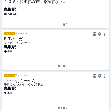
１０選 - おすすめ旅行を探すならト
ラベルブック(TravelBook)
鳥取駅
TravelBook
3
駅から600 m
エキメシ！
BLTバーガー
シュビドゥバーガー
鳥取駅
出張
5
0
駅から374 m
エキメシ！
ごっつおらーめん
牛骨こっつおらーめん 鳥取店
鳥取駅
出張
5
0