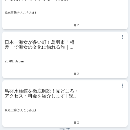
の海の暮らしを体験しよう！ | 観光
三重(かんこうみえ) | 三重県の観
光・旅行情報はここ！
観光三重(かんこうみえ)
2
日本一海女が多い町！鳥羽市「相
差」で海女の文化に触れる旅｜
ZEKKEI Japan
ZEKKEI Japan
2
鳥羽水族館を徹底解説！見どころ・
アクセス・料金を紹介します | 観光
三重(かんこうみえ) | 三重県の観
光・旅行情報はここ！
観光三重(かんこうみえ)
2