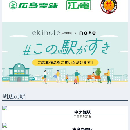
周辺の駅
中之郷
駅
三重県鳥羽市
志摩赤崎
駅