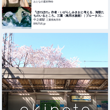
おとなの週末Web
『ぼのぼの』作者・いがらしみきおと考える、海獣た
ちのいるところ。三重〈鳥羽水族館〉 | ブルータス|
BRUTUS.jp
中之郷
駅
三重県鳥羽市
BRUTUS.jp