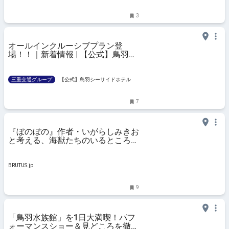
3
オールインクルーシブプラン登
場！！｜新着情報 | 【公式】鳥羽シ
ーサイドホテル
三重交通グループ
【公式】鳥羽シーサイドホテル
7
『ぼのぼの』作者・いがらしみきお
と考える、海獣たちのいるところ。
三重〈鳥羽水族館〉 | ブルータス|
BRUTUS.jp
BRUTUS.jp
9
「鳥羽水族館」を1日大満喫！パフ
ォーマンスショー＆見どころを徹底