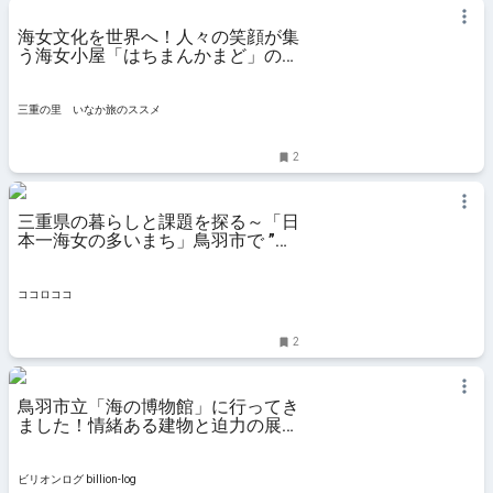
海女文化を世界へ！人々の笑顔が集
う海女小屋「はちまんかまど」の親
子・野村レイ子さん・一弘さんの物
語。 | 三重の里 いなか旅のススメ
三重の里 いなか旅のススメ
2
三重県の暮らしと課題を探る～「日
本一海女の多いまち」鳥羽市で ”ハ
イヒールを履く海女”を目指す上田
茉利子さん | ココロココ
ココロココ
2
鳥羽市立「海の博物館」に行ってき
ました！情緒ある建物と迫力の展示
物が見られる
ビリオンログ billion-log