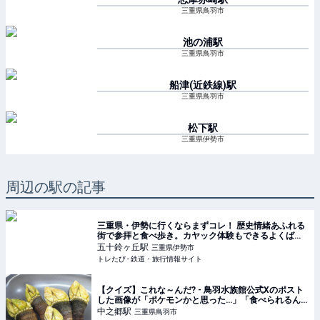
三重県鳥羽市
池の浦
駅
三重県鳥羽市
船津(近鉄線)
駅
三重県鳥羽市
松下
駅
三重県伊勢市
周辺の駅の記事
三重県・伊勢に行くならまずコレ！ 歴史情緒あふれる
街で参拝と食べ歩き。カヤック体験もできるよくばり
旅へ | トレたび - 鉄道・旅行情報サイト
五十鈴ヶ丘
駅
三重県伊勢市
トレたび - 鉄道・旅行情報サイト
【クイズ】これな～んだ? - 鳥羽水族館公式Xのポスト
した画像が「ポケモンかと思った…」「食べられるん
だ……」と話題
中之郷
駅
三重県鳥羽市