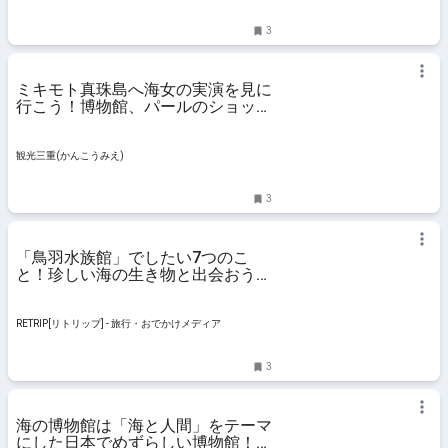
3
ミキモト真珠島へ海女の実演を見に
行こう！博物館、パールのショップ
はもちろん、駐車場やアクセス情報
もレポートします。 | 観光三重(か
んこうみえ) | 三重県の観光・旅行
観光三重(かんこうみえ)
情報はここ！
3
「鳥羽水族館」でしたい7つのこ
と！珍しい海の生き物と出会おう。
| RETRIP[リトリップ]
RETRIP[リトリップ] - 旅行・おでかけメディア
3
海の博物館は「海と人間」をテーマ
にした日本でめずらしい博物館！昔