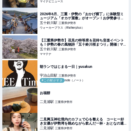
マイナビニュース
2026年6月、三重・伊勢の「おかげ横丁」に体験型ミ
ュージアム「オカゲ屋敷」がオープン！お伊勢参りの
マストスポットに新たな観光名所が誕生｜ウォーカー
五十鈴川
駅
三重県伊勢市
プラス
ウォーカープラス（Walkerplus）
【三重県伊勢市】花見の特等席＆花待ち音楽イベント
も！伊勢の春の風物詩「五十鈴川桜まつり」開催 | マ
マテナ
五十鈴川
駅
三重県伊勢市
ママテナ
朝ランではじまる一日｜yusakun
宇治山田
駅
三重県伊勢市
#この駅がすき
note（ノート）
お福餅
二見浦
駅
三重県伊勢市
二見興玉神社境内のカフェで心を整える コーヒー好
き女優が伊勢湾を眺めながら飲んだ一杯 - おとなの週
末Web
二見浦
駅
三重県伊勢市