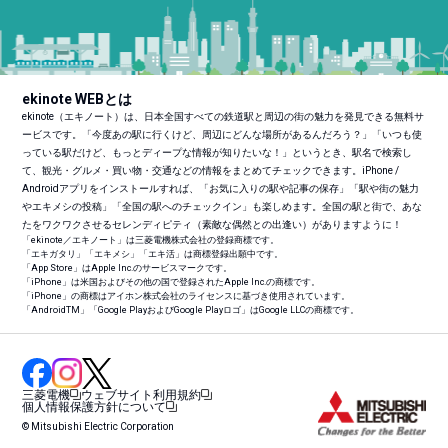
ekinote WEBとは
ekinote（エキノート）は、日本全国すべての鉄道駅と周辺の街の魅力を発見できる無料サ
ービスです。「今度あの駅に行くけど、周辺にどんな場所があるんだろう？」「いつも使
っている駅だけど、もっとディープな情報が知りたいな！」というとき、駅名で検索し
て、観光・グルメ・買い物・交通などの情報をまとめてチェックできます。iPhone /
Androidアプリをインストールすれば、「お気に入りの駅や記事の保存」「駅や街の魅力
やエキメシの投稿」「全国の駅へのチェックイン」も楽しめます。全国の駅と街で、あな
たをワクワクさせるセレンディピティ（素敵な偶然との出逢い）がありますように！
「ekinote／エキノート」は三菱電機株式会社の登録商標です。
「エキガタリ」「エキメシ」「エキ活」は商標登録出願中です。
「App Store」はApple Inc.のサービスマークです。
「iPhone」は米国およびその他の国で登録されたApple Inc.の商標です。
「iPhone」の商標はアイホン株式会社のライセンスに基づき使用されています。
「Android
TM
」「Google PlayおよびGoogle Playロゴ」はGoogle LLCの商標です。
三菱電機
ウェブサイト利用規約
個人情報保護方針について
© Mitsubishi Electric Corporation