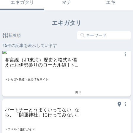
エキガタリ
マチ
エキ
エキガタリ
新着順
15
件の記事を表示しています
参宮線（JR東海）歴史と格式を備
えたお伊勢参りのローカル線 | トレ
たび - 鉄道・旅行情報サイト
トレたび - 鉄道・旅行情報サイト
3
パートナーとうまくいってない…な
ら、「開運神社」に行ってみない？
| トラベルjp 旅行ガイド
トラベルjp 旅行ガイド