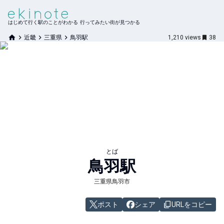
はじめて行く駅のことがわかる 行ってみたい街が見つかる
近畿
三重県
鳥羽駅
1,210
views
38
とば
鳥羽
駅
三重県鳥羽市
ポスト
シェア
URLをコピー