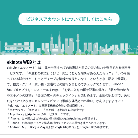
ビジネスアカウントについて詳しくはこちら
ekinote WEBとは
ekinote（エキノート）は、日本全国すべての鉄道駅と周辺の街の魅力を発見できる無料サ
ービスです。「今度あの駅に行くけど、周辺にどんな場所があるんだろう？」「いつも使
っている駅だけど、もっとディープな情報が知りたいな！」というとき、駅名で検索し
て、観光・グルメ・買い物・交通などの情報をまとめてチェックできます。iPhone /
Androidアプリをインストールすれば、「お気に入りの駅や記事の保存」「駅や街の魅力
やエキメシの投稿」「全国の駅へのチェックイン」も楽しめます。全国の駅と街で、あな
たをワクワクさせるセレンディピティ（素敵な偶然との出逢い）がありますように！
「ekinote／エキノート」は三菱電機株式会社の登録商標です。
「エキガタリ」「エキメシ」「エキ活」は商標登録出願中です。
「App Store」はApple Inc.のサービスマークです。
「iPhone」は米国およびその他の国で登録されたApple Inc.の商標です。
「iPhone」の商標はアイホン株式会社のライセンスに基づき使用されています。
「Android
TM
」「Google PlayおよびGoogle Playロゴ」はGoogle LLCの商標です。