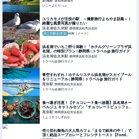
新城
駅
愛知県新城市
いこーよとりっぷ
ユリカモメが主役の駅 ～撮影旅行よもやま話集～｜
綺麗な風景写真が撮りたい
浜名湖佐久米
駅
静岡県浜松市浜名区
#この駅がすき
note（ノート）
浜名湖でいちご狩り体験！「ホテルグリーンプラザ浜
名湖」の特別プラン | 静岡県 | トラベルjp 旅行ガイド
浜名湖佐久米
駅
静岡県浜松市浜名区
トラベルjp 旅行ガイド
青空すれすれ！ホテルリステル浜名湖がスカイプール
をリニューアル | 静岡県 | トラベルjp 旅行ガイド
尾奈
駅
静岡県浜松市浜名区
トラベルjp 旅行ガイド
食べ過ぎ注意！【チョコレート食べ放題】浜名湖オー
ベルジュ キャトルセゾン「チョコレートビュッフェ
2025」予約開始！ | くふうロコしずおか
尾奈
駅
静岡県浜松市浜名区
くふうロコしずおか
売り切れ御免の大人気カフェ「まるで絵本の中！」で
頂く絶品スープカレーとフレンチトースト【Fond