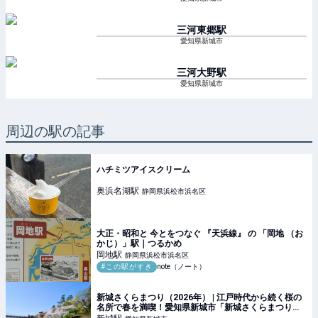
三河東郷
駅
愛知県新城市
三河大野
駅
愛知県新城市
周辺の駅の記事
ハチミツアイスクリーム
奥浜名湖
駅
静岡県浜松市浜名区
大正・昭和と 今とをつなぐ 『天浜線』 の 「岡地 （お
かじ）」駅｜つるかめ
岡地
駅
静岡県浜松市浜名区
#この駅がすき
note（ノート）
新城さくらまつり（2026年） | 江戸時代から続く桜の
名所で春を満喫！愛知県新城市「新城さくらまつり」
開催情報 | 愛知県新城市 | いこーよとりっぷ