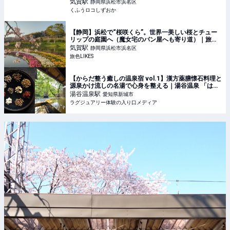
Cafe】浜松に行ったら行かなきゃ損 | くふうロコしず
気賀
駅
静岡県浜松市浜名区
おか
くふうロコしずおか
【静岡】浜松で“桜咲くら”。世界一美しい桜とチュー
リップの庭園へ（魔女宅のパン屋へも寄り道）｜旅色
LIKES
気賀
駅
静岡県浜松市浜名区
旅色LIKES
【からだ整う癒しの温泉宿 vol.1】漢方薬膳懐石料理と
源泉かけ流しの名湯で心身を整える｜湯谷温泉 「はづ
木」
湯谷温泉
駅
愛知県新城市
ラグジュアリー体験の入り口メディア