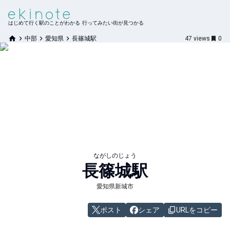
はじめて行く駅のことがわかる 行ってみたい街が見つかる
中部
愛知県
長篠城駅
47
views
0
ながしのじょう
長篠城
駅
愛知県新城市
ポスト
シェア
URLをコピー