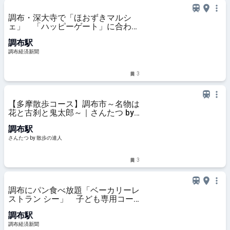
調布・深大寺で「ほおずきマルシ
ェ」 「ハッピーゲート」に合わせ
週末開催
調布駅
調布経済新聞
3
【多摩散歩コース】調布市～名物は
花と古刹と鬼太郎～｜さんたつ by
散歩の達人
調布駅
さんたつ by 散歩の達人
3
調布にパン食べ放題「ベーカリーレ
ストラン シー」 子ども専用コー
ナーも
調布駅
調布経済新聞