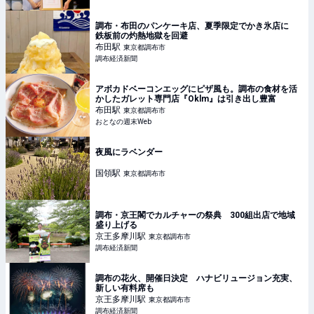
調布・布田のパンケーキ店、夏季限定でかき氷店に
鉄板前の灼熱地獄を回避
布田
駅
東京都調布市
調布経済新聞
アボカドベーコンエッグにピザ風も。調布の食材を活
かしたガレット専門店『Oklm』は引き出し豊富
布田
駅
東京都調布市
おとなの週末Web
夜風にラベンダー
国領
駅
東京都調布市
調布・京王閣でカルチャーの祭典 300組出店で地域
盛り上げる
京王多摩川
駅
東京都調布市
調布経済新聞
調布の花火、開催日決定 ハナビリュージョン充実、
新しい有料席も
京王多摩川
駅
東京都調布市
調布経済新聞