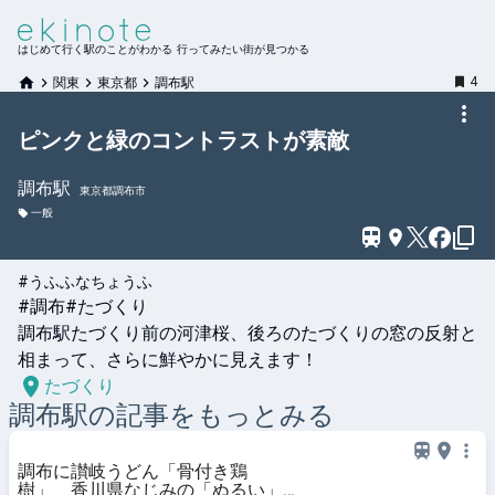
はじめて行く駅のことがわかる 行ってみたい街が見つかる
4
関東
東京都
調布駅
ピンクと緑のコントラストが素敵
調布
駅
東京都調布市
一般
#うふふなちょうふ
#調布#たづくり

調布駅たづくり前の河津桜、後ろのたづくりの窓の反射と
相まって、さらに鮮やかに見えます！
たづくり
調布
駅の記事をもっとみる
調布に讃岐うどん「骨付き鶏
樹」 香川県なじみの「ぬるい」も