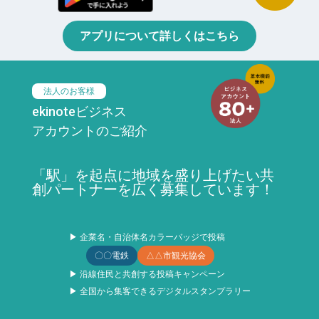
アプリについて詳しくはこちら
法人のお客様
ekinoteビジネス
アカウントのご紹介
「駅」を起点に地域を盛り上げたい共
創パートナーを広く募集しています！
▶ 企業名・自治体名カラーバッジで投稿
〇〇電鉄
△△市観光協会
▶ 沿線住民と共創する投稿キャンペーン
▶ 全国から集客できるデジタルスタンプラリー