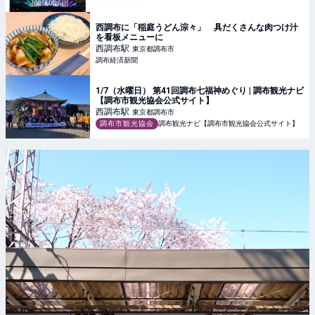
西調布に「稲庭うどん淙々」 具だくさんな肉つけ汁
を看板メニューに
西調布
駅
東京都調布市
調布経済新聞
1/7（水曜日） 第41回調布七福神めぐり | 調布観光ナビ
【調布市観光協会公式サイト】
西調布
駅
東京都調布市
調布市観光協会
調布観光ナビ【調布市観光協会公式サイト】