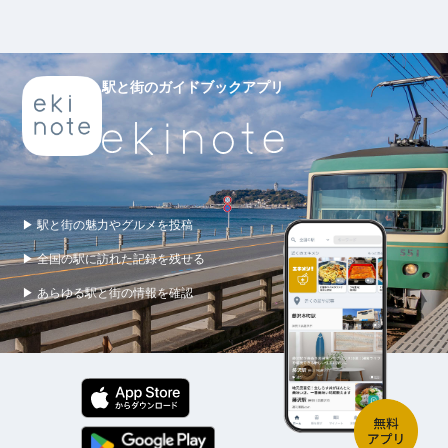
駅と街のガイドブックアプリ
▶ 駅と街の魅力やグルメを投稿
▶ 全国の駅に訪れた記録を残せる
▶ あらゆる駅と街の情報を確認