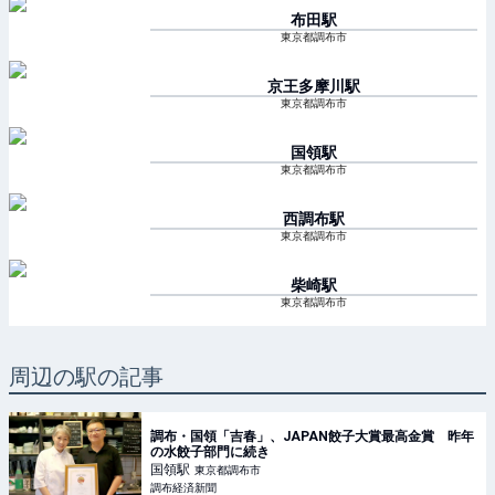
布田
駅
東京都調布市
京王多摩川
駅
東京都調布市
国領
駅
東京都調布市
西調布
駅
東京都調布市
柴崎
駅
東京都調布市
周辺の駅の記事
調布・国領「吉春」、JAPAN餃子大賞最高金賞 昨年
の水餃子部門に続き
国領
駅
東京都調布市
調布経済新聞