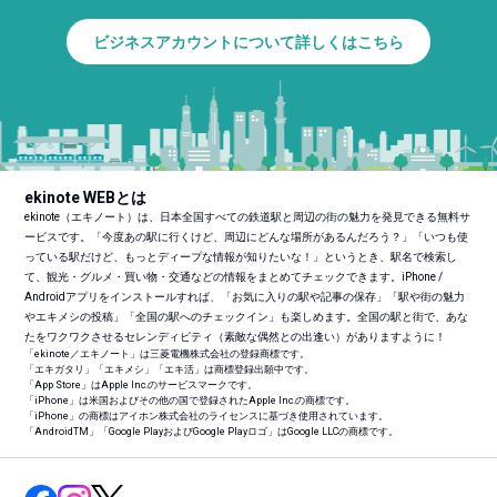
ビジネスアカウントについて詳しくはこちら
ekinote WEBとは
ekinote（エキノート）は、日本全国すべての鉄道駅と周辺の街の魅力を発見できる無料サ
ービスです。「今度あの駅に行くけど、周辺にどんな場所があるんだろう？」「いつも使
っている駅だけど、もっとディープな情報が知りたいな！」というとき、駅名で検索し
て、観光・グルメ・買い物・交通などの情報をまとめてチェックできます。iPhone /
Androidアプリをインストールすれば、「お気に入りの駅や記事の保存」「駅や街の魅力
やエキメシの投稿」「全国の駅へのチェックイン」も楽しめます。全国の駅と街で、あな
たをワクワクさせるセレンディピティ（素敵な偶然との出逢い）がありますように！
「ekinote／エキノート」は三菱電機株式会社の登録商標です。
「エキガタリ」「エキメシ」「エキ活」は商標登録出願中です。
「App Store」はApple Inc.のサービスマークです。
「iPhone」は米国およびその他の国で登録されたApple Inc.の商標です。
「iPhone」の商標はアイホン株式会社のライセンスに基づき使用されています。
「Android
TM
」「Google PlayおよびGoogle Playロゴ」はGoogle LLCの商標です。