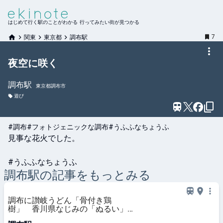
はじめて行く駅のことがわかる 行ってみたい街が見つかる
7
関東
東京都
調布駅
夜空に咲く
調布
駅
東京都調布市
遊び
#調布
#フォトジェニックな調布
#うふふなちょうふ
見事な花火でした。

#うふふなちょうふ
調布
駅の記事をもっとみる
調布に讃岐うどん「骨付き鶏
樹」 香川県なじみの「ぬるい」も
提供