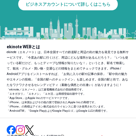
ビジネスアカウントについて詳しくはこちら
ekinote WEBとは
ekinote（エキノート）は、日本全国すべての鉄道駅と周辺の街の魅力を発見できる無料サ
ービスです。「今度あの駅に行くけど、周辺にどんな場所があるんだろう？」「いつも使
っている駅だけど、もっとディープな情報が知りたいな！」というとき、駅名で検索し
て、観光・グルメ・買い物・交通などの情報をまとめてチェックできます。iPhone /
Androidアプリをインストールすれば、「お気に入りの駅や記事の保存」「駅や街の魅力
やエキメシの投稿」「全国の駅へのチェックイン」も楽しめます。全国の駅と街で、あな
たをワクワクさせるセレンディピティ（素敵な偶然との出逢い）がありますように！
「ekinote／エキノート」は三菱電機株式会社の登録商標です。
「エキガタリ」「エキメシ」「エキ活」は商標登録出願中です。
「App Store」はApple Inc.のサービスマークです。
「iPhone」は米国およびその他の国で登録されたApple Inc.の商標です。
「iPhone」の商標はアイホン株式会社のライセンスに基づき使用されています。
「Android
TM
」「Google PlayおよびGoogle Playロゴ」はGoogle LLCの商標です。