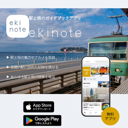
駅と街のガイドブックアプリ
▶ 駅と街の魅力やグルメを投稿
▶ 全国の駅に訪れた記録を残せる
▶ あらゆる駅と街の情報を確認