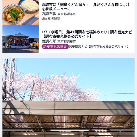
西調布に「稲庭うどん淙々」 具だくさんな肉つけ汁
を看板メニューに
西調布
駅
東京都調布市
調布経済新聞
1/7（水曜日） 第41回調布七福神めぐり | 調布観光ナビ
【調布市観光協会公式サイト】
西調布
駅
東京都調布市
調布市観光協会
調布観光ナビ【調布市観光協会公式サイト】