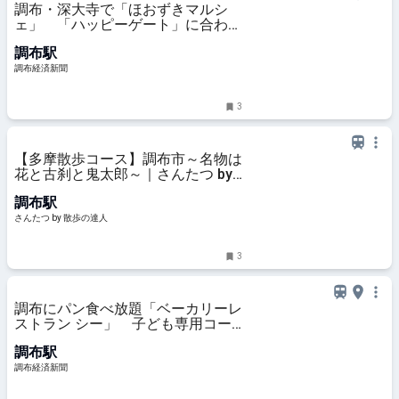
調布・深大寺で「ほおずきマルシ
ェ」 「ハッピーゲート」に合わせ
週末開催
調布駅
調布経済新聞
3
【多摩散歩コース】調布市～名物は
花と古刹と鬼太郎～｜さんたつ by
散歩の達人
調布駅
さんたつ by 散歩の達人
3
調布にパン食べ放題「ベーカリーレ
ストラン シー」 子ども専用コー
ナーも
調布駅
調布経済新聞