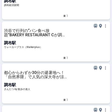
調布駅
調布経済新聞
3
渋谷で行列の“パン食べ放
題”BAKERY RESTAURANT Cが調布
に上陸、担当者に聞いたリアルな反
調布駅
響は？最大200組待ちの日も！｜ウ
ォーカープラス
ウォーカープラス（Walkerplus）
3
都心からわずか30分の避暑地へ！
「自然界隈」で人気の深大寺が涼し
いのは湧水のおかげ｜さんたつ by
調布駅
散歩の達人
さんたつ by 散歩の達人
3