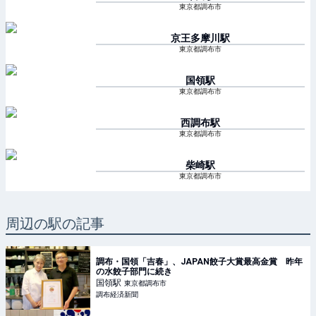
東京都調布市
京王多摩川
駅
東京都調布市
国領
駅
東京都調布市
西調布
駅
東京都調布市
柴崎
駅
東京都調布市
周辺の駅の記事
調布・国領「吉春」、JAPAN餃子大賞最高金賞 昨年
の水餃子部門に続き
国領
駅
東京都調布市
調布経済新聞