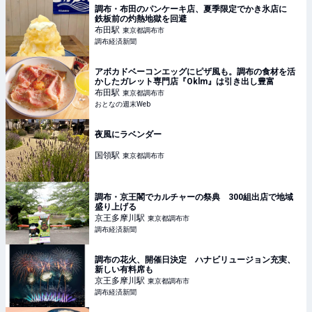
調布・布田のパンケーキ店、夏季限定でかき氷店に
鉄板前の灼熱地獄を回避
布田
駅
東京都調布市
調布経済新聞
アボカドベーコンエッグにピザ風も。調布の食材を活
かしたガレット専門店『Oklm』は引き出し豊富
布田
駅
東京都調布市
おとなの週末Web
夜風にラベンダー
国領
駅
東京都調布市
調布・京王閣でカルチャーの祭典 300組出店で地域
盛り上げる
京王多摩川
駅
東京都調布市
調布経済新聞
調布の花火、開催日決定 ハナビリュージョン充実、
新しい有料席も
京王多摩川
駅
東京都調布市
調布経済新聞