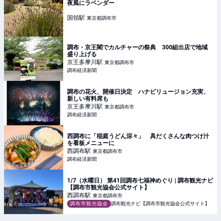
夜風にラベンダー
国領
駅
東京都調布市
調布・京王閣でカルチャーの祭典 300組出店で地域
盛り上げる
京王多摩川
駅
東京都調布市
調布経済新聞
調布の花火、開催日決定 ハナビリュージョン充実、
新しい有料席も
京王多摩川
駅
東京都調布市
調布経済新聞
西調布に「稲庭うどん淙々」 具だくさんな肉つけ汁
を看板メニューに
西調布
駅
東京都調布市
調布経済新聞
1/7（水曜日） 第41回調布七福神めぐり | 調布観光ナビ
【調布市観光協会公式サイト】
西調布
駅
東京都調布市
調布市観光協会
調布観光ナビ【調布市観光協会公式サイト】