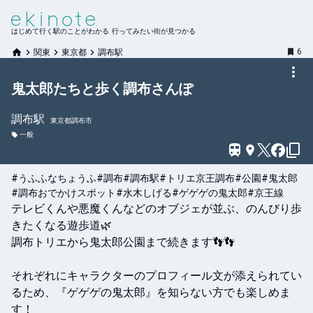
はじめて行く駅のことがわかる 行ってみたい街が見つかる
6
関東
東京都
調布駅
鬼太郎たちと歩く調布さんぽ
調布
駅
東京都調布市
一般
#うふふなちょうふ
#調布
#調布駅
#トリエ京王調布
#公園
#鬼太郎
#調布おでかけスポット
#水木しげる
#ゲゲゲの鬼太郎
#京王線
テレビくんや悪魔くんなどのオブジェが並ぶ、のんびり歩
きたくなる遊歩道🌿

調布トリエから鬼太郎公園まで続きます👣👣

それぞれにキャラクターのプロフィール文が添えられてい
るため、『ゲゲゲの鬼太郎』を知らない方でも楽しめま
す！
