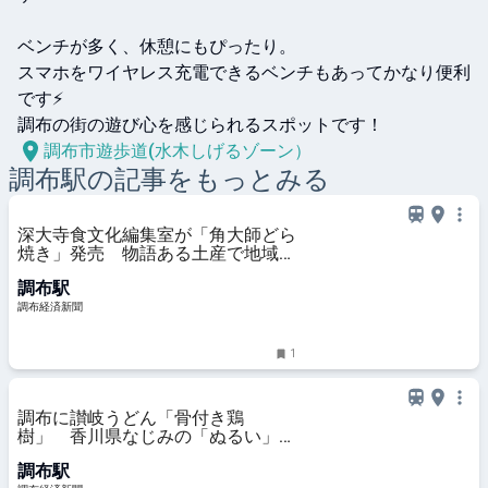
ベンチが多く、休憩にもぴったり。

スマホをワイヤレス充電できるベンチもあってかなり便利
です⚡️

調布の街の遊び心を感じられるスポットです！
調布市遊歩道(水木しげるゾーン）
調布
駅の記事をもっとみる
深大寺食文化編集室が「角大師どら
焼き」発売 物語ある土産で地域を
元気に
調布駅
調布経済新聞
1
調布に讃岐うどん「骨付き鶏
樹」 香川県なじみの「ぬるい」も
提供
調布駅