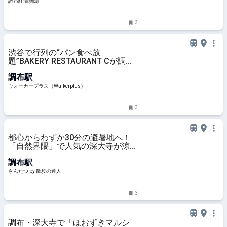
調布経済新聞
3
渋谷で行列の“パン食べ放
題”BAKERY RESTAURANT Cが調布
に上陸、担当者に聞いたリアルな反
調布駅
響は？最大200組待ちの日も！｜ウ
ォーカープラス
ウォーカープラス（Walkerplus）
3
都心からわずか30分の避暑地へ！
「自然界隈」で人気の深大寺が涼し
いのは湧水のおかげ｜さんたつ by
調布駅
散歩の達人
さんたつ by 散歩の達人
3
調布・深大寺で「ほおずきマルシ