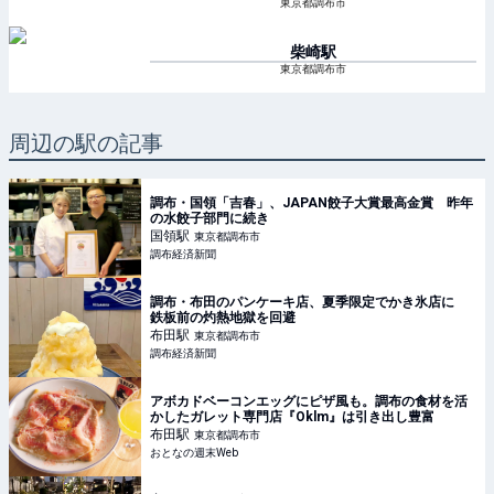
東京都調布市
柴崎
駅
東京都調布市
周辺の駅の記事
調布・国領「吉春」、JAPAN餃子大賞最高金賞 昨年
の水餃子部門に続き
国領
駅
東京都調布市
調布経済新聞
調布・布田のパンケーキ店、夏季限定でかき氷店に
鉄板前の灼熱地獄を回避
布田
駅
東京都調布市
調布経済新聞
アボカドベーコンエッグにピザ風も。調布の食材を活
かしたガレット専門店『Oklm』は引き出し豊富
布田
駅
東京都調布市
おとなの週末Web