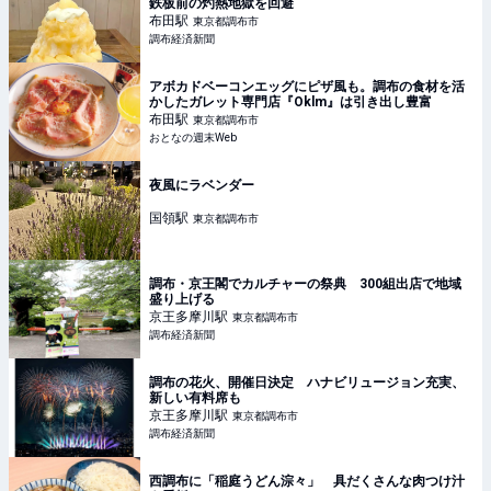
鉄板前の灼熱地獄を回避
布田
駅
東京都調布市
調布経済新聞
アボカドベーコンエッグにピザ風も。調布の食材を活
かしたガレット専門店『Oklm』は引き出し豊富
布田
駅
東京都調布市
おとなの週末Web
夜風にラベンダー
国領
駅
東京都調布市
調布・京王閣でカルチャーの祭典 300組出店で地域
盛り上げる
京王多摩川
駅
東京都調布市
調布経済新聞
調布の花火、開催日決定 ハナビリュージョン充実、
新しい有料席も
京王多摩川
駅
東京都調布市
調布経済新聞
西調布に「稲庭うどん淙々」 具だくさんな肉つけ汁