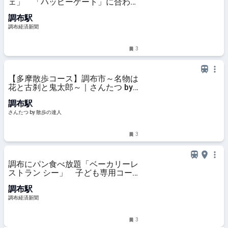
ェ」 「ハッピーゲート」に合わせ
週末開催
調布駅
調布経済新聞
3
【多摩散歩コース】調布市～名物は
花と古刹と鬼太郎～｜さんたつ by
散歩の達人
調布駅
さんたつ by 散歩の達人
3
調布にパン食べ放題「ベーカリーレ
ストラン シー」 子ども専用コー
ナーも
調布駅
調布経済新聞
3