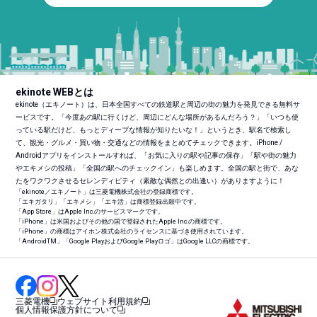
ekinote WEBとは
ekinote（エキノート）は、日本全国すべての鉄道駅と周辺の街の魅力を発見できる無料サ
ービスです。「今度あの駅に行くけど、周辺にどんな場所があるんだろう？」「いつも使
っている駅だけど、もっとディープな情報が知りたいな！」というとき、駅名で検索し
て、観光・グルメ・買い物・交通などの情報をまとめてチェックできます。iPhone /
Androidアプリをインストールすれば、「お気に入りの駅や記事の保存」「駅や街の魅力
やエキメシの投稿」「全国の駅へのチェックイン」も楽しめます。全国の駅と街で、あな
たをワクワクさせるセレンディピティ（素敵な偶然との出逢い）がありますように！
「ekinote／エキノート」は三菱電機株式会社の登録商標です。
「エキガタリ」「エキメシ」「エキ活」は商標登録出願中です。
「App Store」はApple Inc.のサービスマークです。
「iPhone」は米国およびその他の国で登録されたApple Inc.の商標です。
「iPhone」の商標はアイホン株式会社のライセンスに基づき使用されています。
「Android
TM
」「Google PlayおよびGoogle Playロゴ」はGoogle LLCの商標です。
三菱電機
ウェブサイト利用規約
個人情報保護方針について