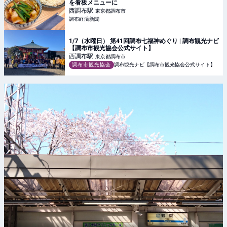
を看板メニューに
西調布
駅
東京都調布市
調布経済新聞
1/7（水曜日） 第41回調布七福神めぐり | 調布観光ナビ
【調布市観光協会公式サイト】
西調布
駅
東京都調布市
調布市観光協会
調布観光ナビ【調布市観光協会公式サイト】