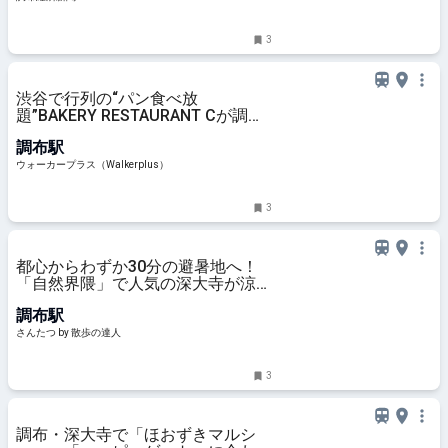
3
渋谷で行列の“パン食べ放
題”BAKERY RESTAURANT Cが調布
に上陸、担当者に聞いたリアルな反
調布駅
響は？最大200組待ちの日も！｜ウ
ォーカープラス
ウォーカープラス（Walkerplus）
3
都心からわずか30分の避暑地へ！
「自然界隈」で人気の深大寺が涼し
いのは湧水のおかげ｜さんたつ by
調布駅
散歩の達人
さんたつ by 散歩の達人
3
調布・深大寺で「ほおずきマルシ