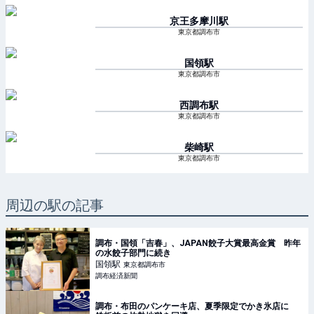
京王多摩川
駅
東京都調布市
国領
駅
東京都調布市
西調布
駅
東京都調布市
柴崎
駅
東京都調布市
周辺の駅の記事
調布・国領「吉春」、JAPAN餃子大賞最高金賞 昨年
の水餃子部門に続き
国領
駅
東京都調布市
調布経済新聞
調布・布田のパンケーキ店、夏季限定でかき氷店に