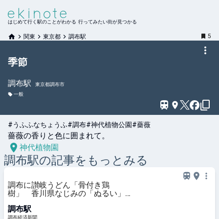
はじめて行く駅のことがわかる 行ってみたい街が見つかる
5
関東
東京都
調布駅
季節
調布
駅
東京都調布市
一般
#うふふなちょうふ
#調布
#神代植物公園
#薔薇
薔薇の香りと色に囲まれて。
神代植物園
調布
駅の記事をもっとみる
調布に讃岐うどん「骨付き鶏
樹」 香川県なじみの「ぬるい」も
提供
調布駅
調布経済新聞