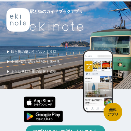
駅と街のガイドブックアプリ
▶ 駅と街の魅力やグルメを投稿
▶ 全国の駅に訪れた記録を残せる
▶ あらゆる駅と街の情報を確認