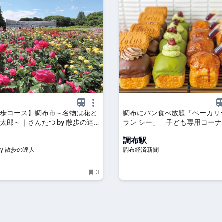
歩コース】調布市～名物は花と
調布にパン食べ放題「ベーカリ
太郎～｜さんたつ by 散歩の達
ラン シー」 子ども専用コー
調布駅
by 散歩の達人
調布経済新聞
3