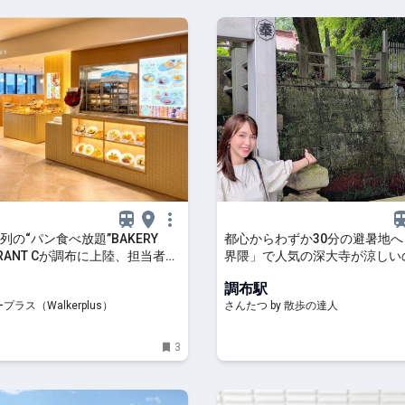
列の“パン食べ放題”BAKERY
都心からわずか30分の避暑地
URANT Cが調布に上陸、担当者に
界隈」で人気の深大寺が涼しい
アルな反響は？最大200組待ち
のおかげ｜さんたつ by 散歩の
調布駅
｜ウォーカープラス
ラス（Walkerplus）
さんたつ by 散歩の達人
3