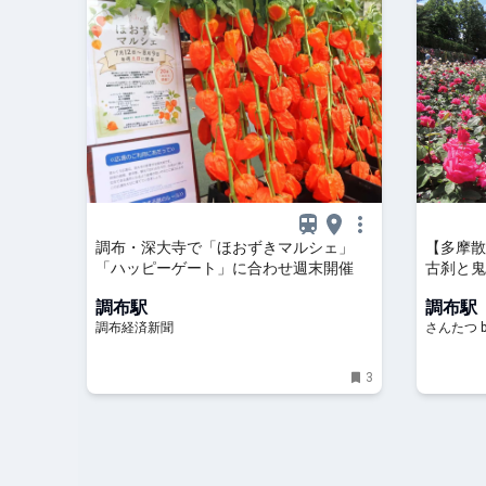
調布・深大寺で「ほおずきマルシェ」
【多摩散
「ハッピーゲート」に合わせ週末開催
古刹と鬼
人
調布駅
調布駅
調布経済新聞
さんたつ 
3