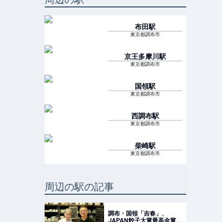
布田
駅
東京都調布市
京王多摩川
駅
東京都調布市
国領
駅
東京都調布市
西調布
駅
東京都調布市
柴崎
駅
東京都調布市
周辺の駅の記事
調布・国領「吉春」、
JAPAN餃子大賞最高金賞