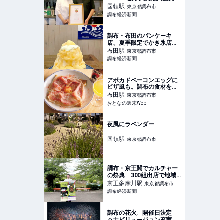
昨年の水餃子部門に続き
国領
駅
東京都調布市
調布経済新聞
調布・布田のパンケーキ
店、夏季限定でかき氷店
に 鉄板前の灼熱地獄を回
布田
駅
東京都調布市
避
調布経済新聞
アボカドベーコンエッグに
ピザ風も。調布の食材を活
かしたガレット専門店
布田
駅
東京都調布市
『Oklm』は引き出し豊富
おとなの週末Web
夜風にラベンダー
国領
駅
東京都調布市
調布・京王閣でカルチャー
の祭典 300組出店で地域
盛り上げる
京王多摩川
駅
東京都調布市
調布経済新聞
調布の花火、開催日決定
ハナビリュージョン充実、