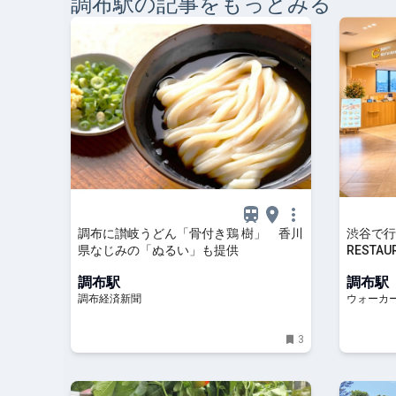
調布
駅の記事をもっとみる
調布に讃岐うどん「骨付き鶏 樹」 香川
渋谷で行
県なじみの「ぬるい」も提供
RESTA
聞いたリ
調布駅
調布駅
の日も！
調布経済新聞
ウォーカープ
3