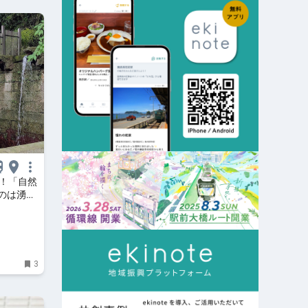
へ！「自然
のは湧水
達人
3