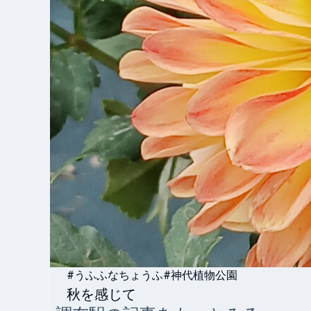
#うふふなちょうふ
#神代植物公園
秋を感じて