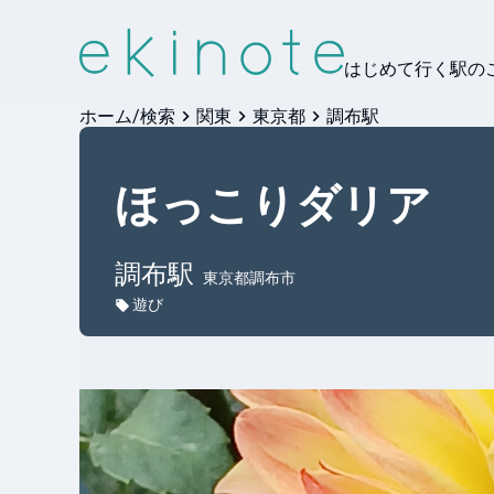
はじめて行く駅の
ホーム/検索
関東
東京都
調布駅
ほっこりダリア
調布
駅
東京都調布市
遊び