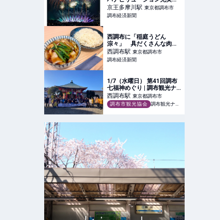
新しい有料席も
京王多摩川
駅
東京都調布市
調布経済新聞
西調布に「稲庭うどん
淙々」 具だくさんな肉つ
け汁を看板メニューに
西調布
駅
東京都調布市
調布経済新聞
1/7（水曜日） 第41回調布
七福神めぐり | 調布観光ナ
ビ【調布市観光協会公式サ
西調布
駅
東京都調布市
イト】
調布市観光協会
調布観光ナビ【調布市観光協会公式サイト】