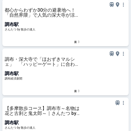
都心からわずか30分の避暑地へ！
「自然界隈」で人気の深大寺が涼し
いのは湧水のおかげ｜さんたつ by
調布駅
散歩の達人
さんたつ by 散歩の達人
3
調布・深大寺で「ほおずきマルシ
ェ」 「ハッピーゲート」に合わせ
週末開催
調布駅
調布経済新聞
3
【多摩散歩コース】調布市～名物は
花と古刹と鬼太郎～｜さんたつ by
散歩の達人
調布駅
さんたつ by 散歩の達人