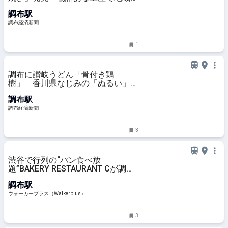
元気に
調布駅
調布経済新聞
1
調布に讃岐うどん「骨付き鶏
樹」 香川県なじみの「ぬるい」も
提供
調布駅
調布経済新聞
3
渋谷で行列の“パン食べ放
題”BAKERY RESTAURANT Cが調布
に上陸、担当者に聞いたリアルな反
調布駅
響は？最大200組待ちの日も！｜ウ
ォーカープラス
ウォーカープラス（Walkerplus）
3