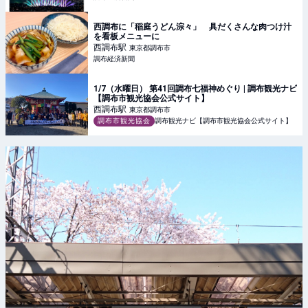
西調布に「稲庭うどん淙々」 具だくさんな肉つけ汁
を看板メニューに
西調布
駅
東京都調布市
調布経済新聞
1/7（水曜日） 第41回調布七福神めぐり | 調布観光ナビ
【調布市観光協会公式サイト】
西調布
駅
東京都調布市
調布市観光協会
調布観光ナビ【調布市観光協会公式サイト】