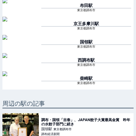
布田
駅
東京都調布市
京王多摩川
駅
東京都調布市
国領
駅
東京都調布市
西調布
駅
東京都調布市
柴崎
駅
東京都調布市
周辺の駅の記事
調布・国領「吉春」、JAPAN餃子大賞最高金賞 昨年
の水餃子部門に続き
国領
駅
東京都調布市
調布経済新聞