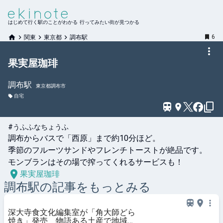
はじめて行く駅のことがわかる 行ってみたい街が見つかる
6
関東
東京都
調布駅
果実屋珈琲
調布
駅
東京都調布市
自宅
#うふふなちょうふ
調布からバスで「西原」まで約10分ほど。

季節のフルーツサンドやフレンチトーストが絶品です。

モンブランはその場で搾ってくれるサービスも！
果実屋珈琲
調布
駅の記事をもっとみる
深大寺食文化編集室が「角大師どら
焼き」発売 物語ある土産で地域を