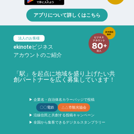
アプリについて詳しくはこちら
法人のお客様
ekinoteビジネス
アカウントのご紹介
「駅」を起点に地域を盛り上げたい共
創パートナーを広く募集しています！
▶ 企業名・自治体名カラーバッジで投稿
〇〇電鉄
△△市観光協会
▶ 沿線住民と共創する投稿キャンペーン
▶ 全国から集客できるデジタルスタンプラリー