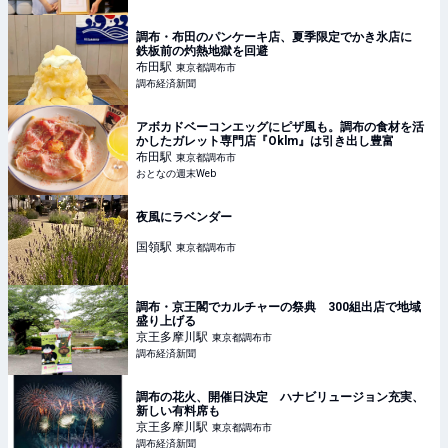
調布・布田のパンケーキ店、夏季限定でかき氷店に
鉄板前の灼熱地獄を回避
布田
駅
東京都調布市
調布経済新聞
アボカドベーコンエッグにピザ風も。調布の食材を活
かしたガレット専門店『Oklm』は引き出し豊富
布田
駅
東京都調布市
おとなの週末Web
夜風にラベンダー
国領
駅
東京都調布市
調布・京王閣でカルチャーの祭典 300組出店で地域
盛り上げる
京王多摩川
駅
東京都調布市
調布経済新聞
調布の花火、開催日決定 ハナビリュージョン充実、
新しい有料席も
京王多摩川
駅
東京都調布市
調布経済新聞