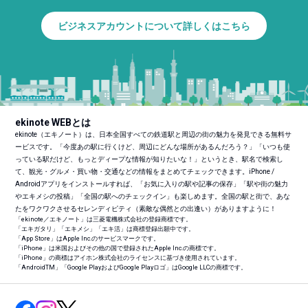
ビジネスアカウントについて詳しくはこちら
ekinote WEBとは
ekinote（エキノート）は、日本全国すべての鉄道駅と周辺の街の魅力を発見できる無料サ
ービスです。「今度あの駅に行くけど、周辺にどんな場所があるんだろう？」「いつも使
っている駅だけど、もっとディープな情報が知りたいな！」というとき、駅名で検索し
て、観光・グルメ・買い物・交通などの情報をまとめてチェックできます。iPhone /
Androidアプリをインストールすれば、「お気に入りの駅や記事の保存」「駅や街の魅力
やエキメシの投稿」「全国の駅へのチェックイン」も楽しめます。全国の駅と街で、あな
たをワクワクさせるセレンディピティ（素敵な偶然との出逢い）がありますように！
「ekinote／エキノート」は三菱電機株式会社の登録商標です。
「エキガタリ」「エキメシ」「エキ活」は商標登録出願中です。
「App Store」はApple Inc.のサービスマークです。
「iPhone」は米国およびその他の国で登録されたApple Inc.の商標です。
「iPhone」の商標はアイホン株式会社のライセンスに基づき使用されています。
「Android
TM
」「Google PlayおよびGoogle Playロゴ」はGoogle LLCの商標です。